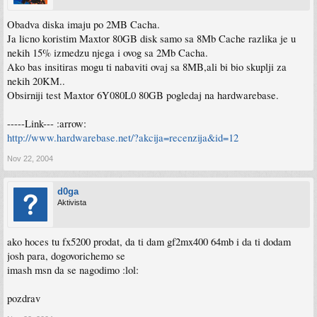
Obadva diska imaju po 2MB Cacha.
Ja licno koristim Maxtor 80GB disk samo sa 8Mb Cache razlika je u
nekih 15% izmedzu njega i ovog sa 2Mb Cacha.
Ako bas insitiras mogu ti nabaviti ovaj sa 8MB,ali bi bio skuplji za
nekih 20KM..
Obsirniji test Maxtor 6Y080L0 80GB pogledaj na hardwarebase.
-----Link--- :arrow:
http://www.hardwarebase.net/?akcija=recenzija&id=12
Nov 22, 2004
d0ga
Aktivista
ako hoces tu fx5200 prodat, da ti dam gf2mx400 64mb i da ti dodam
josh para, dogovorichemo se
imash msn da se nagodimo :lol:
pozdrav