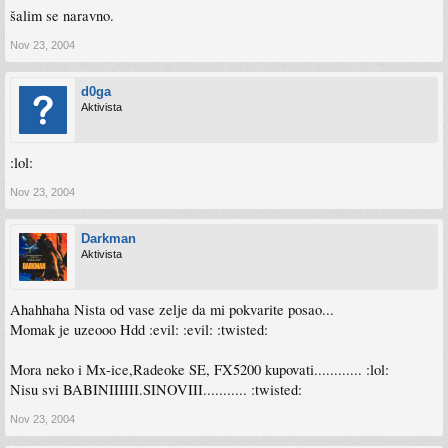
šalim se naravno.
Nov 23, 2004
d0ga
Aktivista
:lol:
Nov 23, 2004
Darkman
Aktivista
Ahahhaha Nista od vase zelje da mi pokvarite posao...
Momak je uzeooo Hdd :evil: :evil: :twisted:
Mora neko i Mx-ice,Radeoke SE, FX5200 kupovati............ :lol:
Nisu svi BABINIIIIII.SINOVIII........... :twisted:
Nov 23, 2004