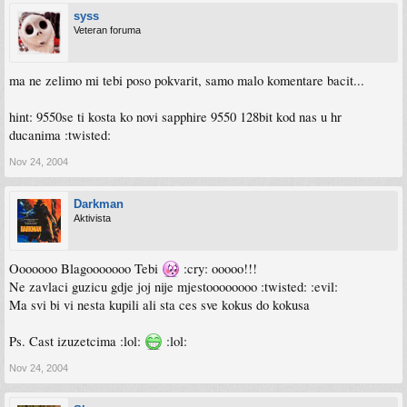
syss
Veteran foruma
ma ne zelimo mi tebi poso pokvarit, samo malo komentare bacit...
hint: 9550se ti kosta ko novi sapphire 9550 128bit kod nas u hr
ducanima :twisted:
Nov 24, 2004
Darkman
Aktivista
Ooooooo Blagooooooo Tebi
:cry: ooooo!!!
Ne zavlaci guzicu gdje joj nije mjestoooooooo :twisted: :evil:
Ma svi bi vi nesta kupili ali sta ces sve kokus do kokusa
Ps. Cast izuzetcima :lol:
:lol:
Nov 24, 2004