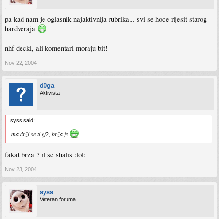
pa kad nam je oglasnik najaktivnija rubrika... svi se hoce rijesit starog
hardveraja
nhf decki, ali komentari moraju bit!
Nov 22, 2004
d0ga
Aktivista
syss said:
ma drži se ti gf2, brža je
fakat brza ? il se shalis :lol:
Nov 23, 2004
syss
Veteran foruma