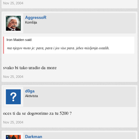
Nov 25, 2004
AggressoR
Komšija
Iron Maiden said:
ma njegov moto je: para, para i jos vise para. jebes misljenja ostalih.
svako bi tako uradio da moze
Nov 25, 2004
d0ga
Aktivista
oces ti da se dogovorimo za tu 5200 ?
Nov 25, 2004
Darkman