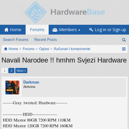
Home
Forums
Members
Log in or Sign up
Search Forums
Recent Posts
Home
Forums
Oglasi
Računari i komponente
Navali Narodee !! hmhm Svjezi Hardware
1
2
Next >
Darkman
Aktivista
-------Gray :twisted: Hardware--------
--------------HDD-----------------
HDD Maxtor 80GB 7200 RPM 110KM
HDD Maxtor 120GB 7200 RPM 160KM