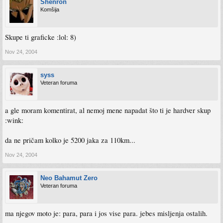
Shenron
Komšija
Skupe ti graficke :lol: 8)
Nov 24, 2004
syss
Veteran foruma
a gle moram komentirat, al nemoj mene napadat što ti je hardver skup
:wink:
da ne pričam kolko je 5200 jaka za 110km...
Nov 24, 2004
Neo Bahamut Zero
Veteran foruma
ma njegov moto je: para, para i jos vise para. jebes misljenja ostalih.