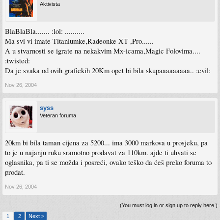
Aktivista
BlaBlaBla....... :lol: ..........
Ma svi vi imate Titaniumke,Radeonke XT ,Pro......
A u stvarnosti se igrate na nekakvim Mx-icama,Magic Folovima....
:twisted:
Da je svaka od ovih grafickih 20Km opet bi bila skupaaaaaaaaa.. :evil:
Nov 26, 2004
syss
Veteran foruma
20km bi bila taman cijena za 5200... ima 3000 markova u prosjeku, pa
to je u najanju ruku sramotno prodavat za 110km. ajde ti uhvati se
oglasnika, pa ti se možda i posreći, ovako teško da ćeš preko foruma to
prodat.
Nov 26, 2004
(You must log in or sign up to reply here.)
1
2
Next >