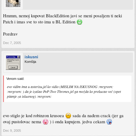
Hmmm, nemoj kupovat BlackEdition javi se meni posaljem ti neki
Patch i imas sve to sto ima u BL Edition
Pozdrav
Dec 7, 2005
iskusni
Komšija
Venom said:
evo vidim ima u asterixu,jel ko vidio (MISLIM NA ISKUSNOG :mrgreen:
:mrgreen: ) da je izašao PoP:Two Thrones,jel ga možda ko prekucao već (opet
pitanje za iskusnog) :mrgreen:
evo stiglo je kod robinzon krusoea
sada da nađem crack (jer ga
ovaj pustolovac nema
) i onda kupujem. jedva cekam
Dec 9, 2005