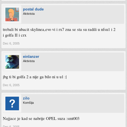
postal dude
Aktivista
trebali bi ubacit skylinea,evo vi i rx7 zna se sta su radili u nfsu1 i 2
i golfa II i crx
Dec 6, 2005
einlanzer
Aktivista
jbg ti bi golfa 2 a nije ga bilo ni u u1 :|
Dec 6, 2005
zilo
Komšija
Najjace je kad se nabrije OPEL suza :smt003
Dec 6, 2005