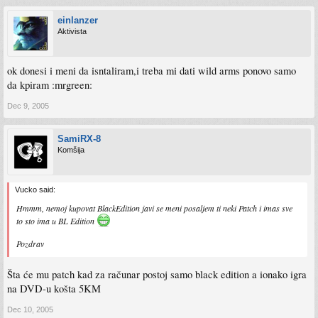
einlanzer
Aktivista
ok donesi i meni da isntaliram,i treba mi dati wild arms ponovo samo
da kpiram :mrgreen:
Dec 9, 2005
SamiRX-8
Komšija
Vucko said:
Hmmm, nemoj kupovat BlackEdition javi se meni posaljem ti neki Patch i imas sve
to sto ima u BL Edition
Pozdrav
Šta će mu patch kad za računar postoj samo black edition a ionako igra
na DVD-u košta 5KM
Dec 10, 2005