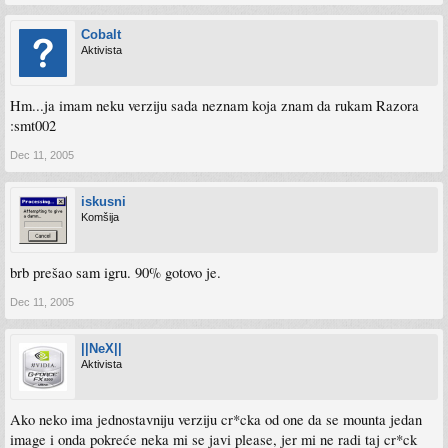
Cobalt
Aktivista
Hm...ja imam neku verziju sada neznam koja znam da rukam Razora
:smt002
Dec 11, 2005
iskusni
Komšija
brb prešao sam igru. 90% gotovo je.
Dec 11, 2005
||NeX||
Aktivista
Ako neko ima jednostavniju verziju cr*cka od one da se mounta jedan
image i onda pokreće neka mi se javi please, jer mi ne radi taj cr*ck