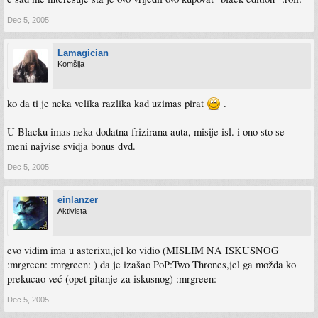
Dec 5, 2005
Lamagician
Komšija
ko da ti je neka velika razlika kad uzimas pirat
.
U Blacku imas neka dodatna frizirana auta, misije isl. i ono sto se
meni najvise svidja bonus dvd.
Dec 5, 2005
einlanzer
Aktivista
evo vidim ima u asterixu,jel ko vidio (MISLIM NA ISKUSNOG
:mrgreen: :mrgreen: ) da je izašao PoP:Two Thrones,jel ga možda ko
prekucao već (opet pitanje za iskusnog) :mrgreen:
Dec 5, 2005