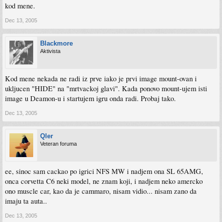
kod mene.
Dec 13, 2005
Blackmore
Aktivista
Kod mene nekada ne radi iz prve iako je prvi image mount-ovan i
ukljucen "HIDE" na "mrtvackoj glavi". Kada ponovo mount-ujem isti
image u Deamon-u i startujem igru onda radi. Probaj tako.
Dec 13, 2005
Qler
Veteran foruma
ee, sinoc sam cackao po igrici NFS MW i nadjem ona SL 65AMG,
onca corvetta C6 neki model, ne znam koji, i nadjem neko amercko
ono muscle car, kao da je cammaro, nisam vidio... nisam zano da
imaju ta auta..
Dec 13, 2005