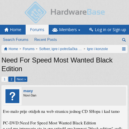
Home
Forums
Members
Log in or Sign up
Search Forums
Recent Posts
Home
Forums
Softver, igre i potrošačka elektronika
Igre i konzole
Need For Speed Most Wanted Black
Edition
1
2
Next >
maxy
Novi član
Evo malo prije otidjoh na web stranicu jednog CD SHopa i kad tamo
PC-DVD:Need For Speed Most Wanted Black Edition
e sad me interesuje sta je ovo vrijedil ovo kupovat "black edition" :roll: