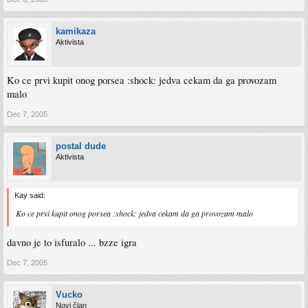
kamikaza
Aktivista
Ko ce prvi kupit onog porsea :shock: jedva cekam da ga provozam
malo
Dec 7, 2005
postal dude
Aktivista
Kay said:
Ko ce prvi kupit onog porsea :shock: jedva cekam da ga provozam malo
davno je to isfuralo ... bzze igra
Dec 7, 2005
Vucko
Novi član