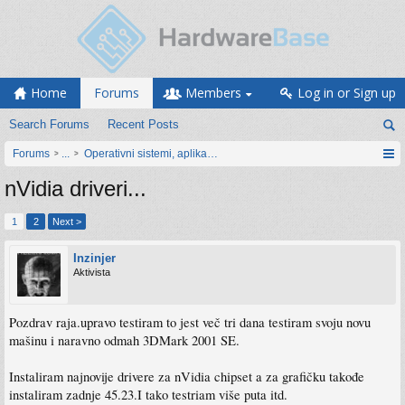
Home
Forums
Members
Log in or Sign up
Search Forums
Recent Posts
Forums
...
Operativni sistemi, aplikacije i programiranje
nVidia driveri...
1
2
Next >
Inzinjer
Aktivista
Pozdrav raja.upravo testiram to jest več tri dana testiram svoju novu
mašinu i naravno odmah 3DMark 2001 SE.
Instaliram najnovije drivere za nVidia chipset a za grafičku takođe
instaliram zadnje 45.23.I tako testriam više puta itd.