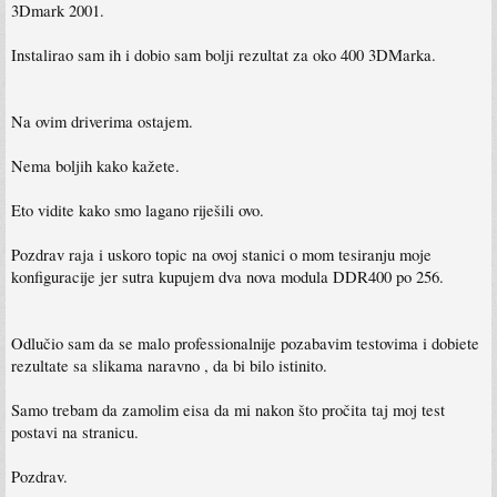
3Dmark 2001.
Instalirao sam ih i dobio sam bolji rezultat za oko 400 3DMarka.
Na ovim driverima ostajem.
Nema boljih kako kažete.
Eto vidite kako smo lagano riješili ovo.
Pozdrav raja i uskoro topic na ovoj stanici o mom tesiranju moje
konfiguracije jer sutra kupujem dva nova modula DDR400 po 256.
Odlučio sam da se malo professionalnije pozabavim testovima i dobiete
rezultate sa slikama naravno , da bi bilo istinito.
Samo trebam da zamolim eisa da mi nakon što pročita taj moj test
postavi na stranicu.
Pozdrav.