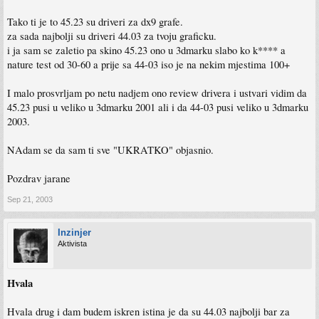
Tako ti je to 45.23 su driveri za dx9 grafe.
za sada najbolji su driveri 44.03 za tvoju graficku.
i ja sam se zaletio pa skino 45.23 ono u 3dmarku slabo ko k**** a
nature test od 30-60 a prije sa 44-03 iso je na nekim mjestima 100+
I malo prosvrljam po netu nadjem ono review drivera i ustvari vidim da
45.23 pusi u veliko u 3dmarku 2001 ali i da 44-03 pusi veliko u 3dmarku
2003.
NAdam se da sam ti sve "UKRATKO" objasnio.
Pozdrav jarane
Sep 21, 2003
Inzinjer
Aktivista
Hvala
Hvala drug i dam budem iskren istina je da su 44.03 najbolji bar za