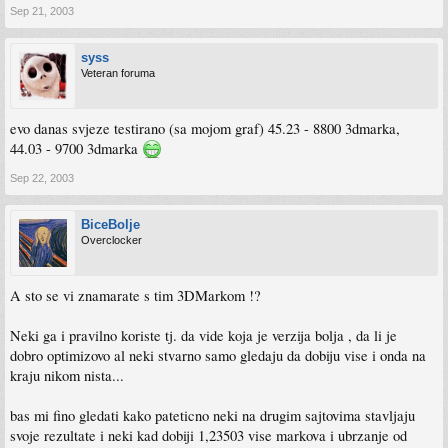
Sep 21, 2003
syss
Veteran foruma
evo danas svjeze testirano (sa mojom graf) 45.23 - 8800 3dmarka,
44.03 - 9700 3dmarka
Sep 22, 2003
BiceBolje
Overclocker
A sto se vi znamarate s tim 3DMarkom !?
Neki ga i pravilno koriste tj. da vide koja je verzija bolja , da li je
dobro optimizovo al neki stvarno samo gledaju da dobiju vise i onda na
kraju nikom nista...
bas mi fino gledati kako pateticno neki na drugim sajtovima stavljaju
svoje rezultate i neki kad dobiji 1,23503 vise markova i ubrzanje od