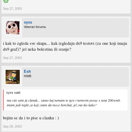
Sep 27, 2003
syss
Veteran foruma
i kak to zgleda sve skupa... kak izgledaju dx9 testovi (za one koji imaju
dx9 graf)? jel neka bolestina ili sranje?
Sep 27, 2003
Esh
HWB
syss said:
ma cito sam ja clanak... samo kaj nemam te igre i nemrem povuc s neta 200+mb.
imam jedi night za koji znam da moze benchat, jel zna tko kako?
bojim se da i to pise u clanku : )
Sep 28, 2003