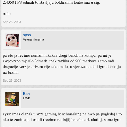
2,4350 FPS odmah to stavljaju boldiranim fontovima u sig.
:roll:
Sep 26, 2003
syss
Veteran foruma
pa eto ja recimo nemam nikakav drugi bench na kompu, pa mi je
svojevrsno mjerilo 3dmark. ipak razlika od 900 markova samo radi
drugacije verzije drivera nije tako malo, a vjerovatno da i igre dobivaju
na brzini.
Sep 26, 2003
Esh
HWB
syss: imas clanak u vezi gaming benchmarking na hwb pa pogledaj i to
ako te zanimaju i ostali (recimo realniji) benchmark alati tj. same igre