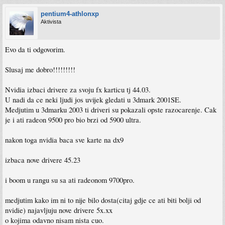
pentium4-athlonxp
Aktivista
Evo da ti odgovorim.
Slusaj me dobro!!!!!!!!!
Nvidia izbaci drivere za svoju fx karticu tj 44.03.
U nadi da ce neki ljudi jos uvijek gledati u 3dmark 2001SE.
Medjutim u 3dmarku 2003 ti driveri su pokazali opste razocarenje. Cak
je i ati radeon 9500 pro bio brzi od 5900 ultra.
nakon toga nvidia baca sve karte na dx9
izbaca nove drivere 45.23
i boom u rangu su sa ati radeonom 9700pro.
medjutim kako im ni to nije bilo dosta(citaj gdje ce ati biti bolji od
nvidie) najavljuju nove drivere 5x.xx
o kojima odavno nisam nista cuo.