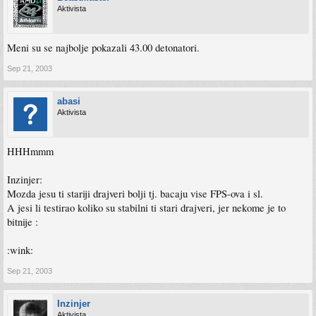
Aktivista
Meni su se najbolje pokazali 43.00 detonatori.
Sep 21, 2003
abasi
Aktivista
HHHmmm
Inzinjer:
Mozda jesu ti stariji drajveri bolji tj. bacaju vise FPS-ova i sl.
A jesi li testirao koliko su stabilni ti stari drajveri, jer nekome je to
bitnije :
:wink:
Sep 21, 2003
Inzinjer
Aktivista