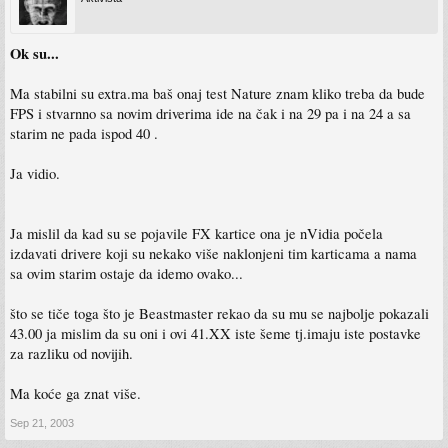
Ok su...
Ma stabilni su extra.ma baš onaj test Nature znam kliko treba da bude
FPS i stvarnno sa novim driverima ide na čak i na 29 pa i na 24 a sa
starim ne pada ispod 40 .
Ja vidio.
Ja mislil da kad su se pojavile FX kartice ona je nVidia počela
izdavati drivere koji su nekako više naklonjeni tim karticama a nama
sa ovim starim ostaje da idemo ovako...
što se tiče toga što je Beastmaster rekao da su mu se najbolje pokazali
43.00 ja mislim da su oni i ovi 41.XX iste šeme tj.imaju iste postavke
za razliku od novijih.
Ma koće ga znat više.
Sep 21, 2003