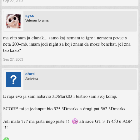
Sep 27, 2003
syss
Veteran foruma
ma cito sam ja clanak... samo kaj nemam te igre i nemrem povuc s
neta 200+mb. imam jedi night za koji znam da moze benchat, jel zna
tko kako?
Sep 27, 2003
abasi
Aktivista
E raja evo ja sam nabavio 3DMark03 i testiro sam svoj komp.
SCORE mi je jedanput bio 525 3Dmarks a drugi put 562 3Dmarks.
Jeli malo ??? ma jasta nego jeste !!!
ali sace GT 3 Ti 450 u AGP
!!!