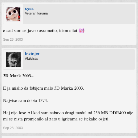
syss
Veteran foruma
e sad sam se javno osramotio, idem citat
Sep 28, 2003
Inzinjer
Aktivista
3D Mark 2003...
E ja mislio da fobijem malo 3D Marka 2003.
Najvise sam dobio 1374.
Haj nije lose.Al kad sam nabavio drugi modul od 256 MB DDR400 nije
mi se nista promjenilo al zato u igricama se itekako osjeti.
Sep 28, 2003