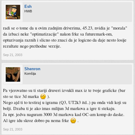
Esh
HWB
radi se o tome da u ovim zadnjim driverima, 45.23, nvidia je "morala"
da izbaci neke "optimatizacije" nakon frke sa futuremark-om,
optuzivanja raznih i slicno sto znaci da je logicno da daje nesto losije
rezultate nego prethodne verzije.
Sep 21, 2003
Shenron
Komšija
Pa vjerovatno su ti stariji druveri izvukli max iz te tvoje graficke (bar
sto se tice 3d marka
).
Nego ajd ti to testiraj u igrama (Q3, UT2k3 itd..) pa onda vidi koji su
bolji. Dzaba ti je ako imas milijun 3d markova a igre ti stekaju.
Ja npr. jedva naguram 3000 3d markova kad OC-am komp do daske.
Al igre idu skroz dobro pa nema frke
.
Sep 21, 2003