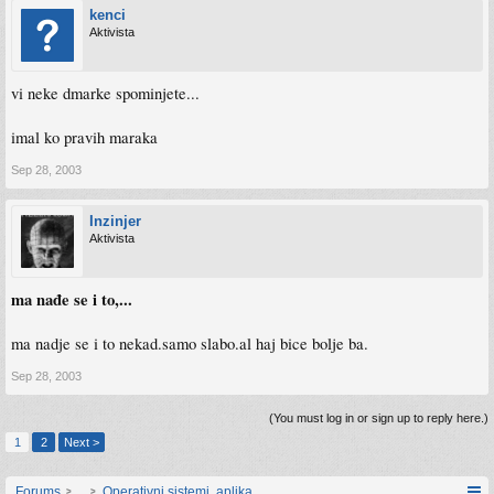
kenci
Aktivista
vi neke dmarke spominjete...
imal ko pravih maraka
Sep 28, 2003
Inzinjer
Aktivista
ma nađe se i to,...
ma nadje se i to nekad.samo slabo.al haj bice bolje ba.
Sep 28, 2003
(You must log in or sign up to reply here.)
1
2
Next >
Forums
...
Operativni sistemi, aplikacije i programiranje