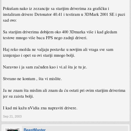
Pokušam nako iz zezancije sa starijim driverima za grafičku i
instaliram drivere Detonator 40.41 i testiram u 3DMark 2001 SE i pazi
sad ovo:
Sa starijim driverima dobijem oko 400 3Dmarka više i kad gledam
testove mnogo više baca FPS nego zadnji driveri.
Haj reko možda ne valjaju postavke u novijim ali vraga sve sam
izmjenjao i opet su ovi stariji mnogo bolji.
Naravno i ja sam začuđen kao i vi.al šta je tu je.
Stvrano ne kontam , šta vi mislite.
Ja ne znam šta mislim ali znam da ću ostati pri ovim starijim driverima
jer su zaista bolji.
I kad mi kažu nVidia zna napraviti drivere.
Sep 21, 2003
BeastMaster