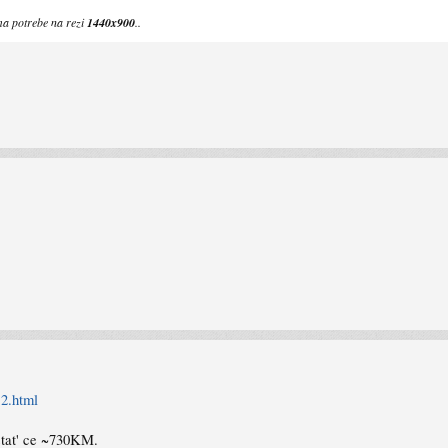
ma potrebe na rezi
1440x900
..
,2.html
ostat' ce ~730KM.