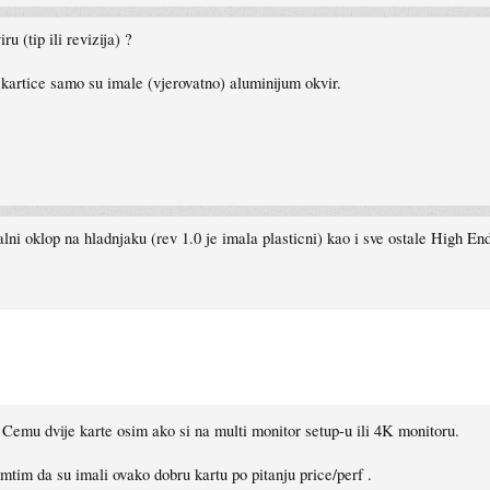
u (tip ili revizija) ?
e kartice samo su imale (vjerovatno) aluminijum okvir.
i oklop na hladnjaku (rev 1.0 je imala plasticni) kao i sve ostale High E
 Cemu dvije karte osim ako si na multi monitor setup-u ili 4K monitoru.
im da su imali ovako dobru kartu po pitanju price/perf .