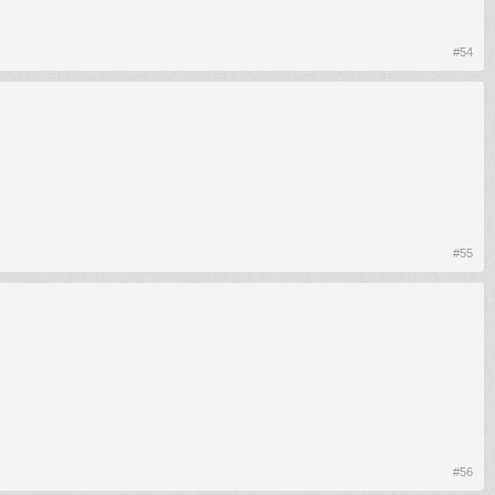
#54
#55
#56