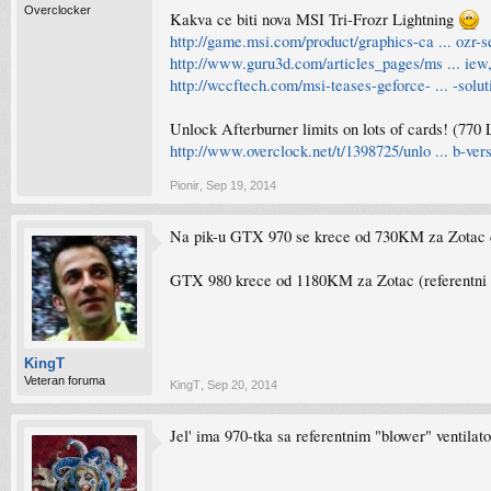
Overclocker
Kakva ce biti nova MSI Tri-Frozr Lightning
http://game.msi.com/product/graphics-ca ... ozr-s
http://www.guru3d.com/articles_pages/ms ... iew
http://wccftech.com/msi-teases-geforce- ... -solut
Unlock Afterburner limits on lots of cards! (770 
http://www.overclock.net/t/1398725/unlo ... b-ver
Pionir
,
Sep 19, 2014
Na pik-u GTX 970 se krece od 730KM za Zotac
GTX 980 krece od 1180KM za Zotac (referentni 
KingT
Veteran foruma
KingT
,
Sep 20, 2014
Jel' ima 970-tka sa referentnim "blower" ventila