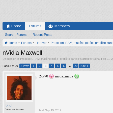
Home
Forums
Members
Search Forums
Recent Posts
Home
Forums
Hardver
Procesori, RAM, matične ploče i grafičke kart
nVidia Maxwell
Discussion in '
Procesori, RAM, matične ploče i grafičke kartice
' started by
Sena
,
Feb 21, 
Page 3 of 20
< Prev
1
2
3
4
5
6
→
20
Next >
2x970
mada..mada
bhd
Veteran foruma
bhd
,
Sep 19, 2014