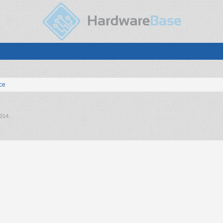
ice
2014
.