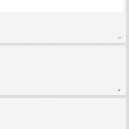
#52
#53