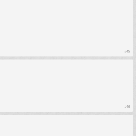
#45
#46