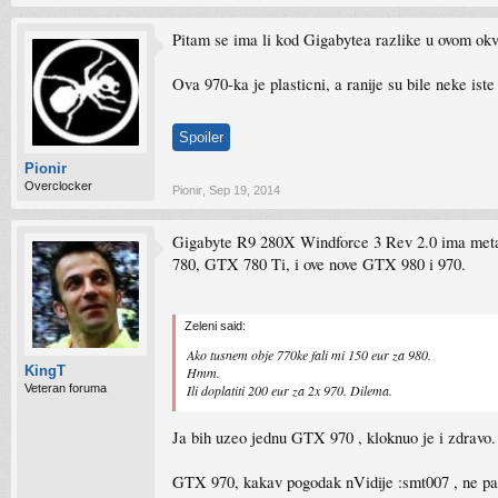
Pitam se ima li kod Gigabytea razlike u ovom okvir
Ova 970-ka je plasticni, a ranije su bile neke ist
Spoiler
Pionir
Overclocker
Pionir
,
Sep 19, 2014
Gigabyte R9 280X Windforce 3 Rev 2.0 ima metaln
780, GTX 780 Ti, i ove nove GTX 980 i 970.
Zeleni said:
Ako tusnem obje 770ke fali mi 150 eur za 980.
KingT
Hmm.
Ili doplatiti 200 eur za 2x 970. Dilema.
Veteran foruma
Ja bih uzeo jednu GTX 970 , kloknuo je i zdravo.
GTX 970, kakav pogodak nVidije :smt007 , ne pamt