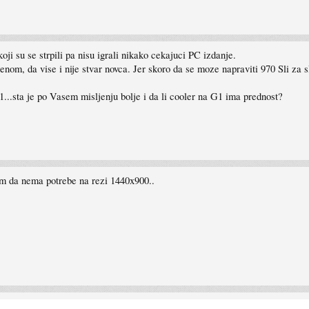
ji su se strpili pa nisu igrali nikako cekajuci PC izdanje.
nom, da vise i nije stvar novca. Jer skoro da se moze napraviti 970 Sli za s
...sta je po Vasem misljenju bolje i da li cooler na G1 ima prednost?
im da nema potrebe na rezi 1440x900..