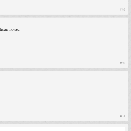
#49
lican novac.
#50
#51