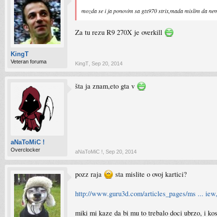
mozda se i ja ponovim sa gtx970 strix,mada mislim da ne
Za tu rezu R9 270X je overkill
KingT
Veteran foruma
KingT
,
Sep 20, 2014
šta ja znam,eto gta v
aNaToMiC !
Overclocker
aNaToMiC !
,
Sep 20, 2014
pozz raja
sta mislite o ovoj kartici?
http://www.guru3d.com/articles_pages/ms ... iew
miki mi kaze da bi mu to trebalo doci ubrzo, i k