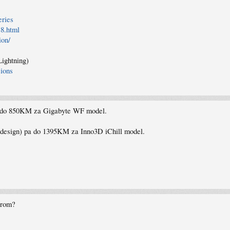
eries
,8.html
ion/
Lightning)
sions
 do 850KM za Gigabyte WF model.
design) pa do 1395KM za Inno3D iChill model.
torom?