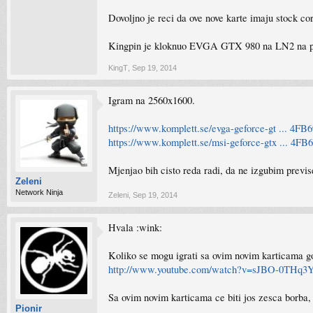
Dovoljno je reci da ove nove karte imaju stock 
Kingpin je kloknuo EVGA GTX 980 na LN2 na 
KingT
,
Sep 19, 2014
Igram na 2560x1600.
https://www.komplett.se/evga-geforce-gt ... 4F
https://www.komplett.se/msi-geforce-gtx ... 4F
Mjenjao bih cisto reda radi, da ne izgubim previse
Zeleni
Network Ninja
Zeleni
,
Sep 19, 2014
Hvala :wink:
Koliko se mogu igrati sa ovim novim karticama 
http://www.youtube.com/watch?v=sJBO-0THq3
Sa ovim novim karticama ce biti jos zesca borba,
Pionir