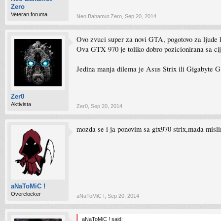
Zero
Veteran foruma
Neo Bahamut Zero
,
Sep 20, 2014
Ovo zvuci super za novi GTA, pogotovo za ljude ko
Ova GTX 970 je toliko dobro pozicionirana sa cije
Jedina manja dilema je Asus Strix ili Gigabyte G1
Zer0
Aktivista
Zer0
,
Sep 20, 2014
mozda se i ja ponovim sa gtx970 strix,mada misl
aNaToMiC !
Overclocker
aNaToMiC !
,
Sep 20, 2014
aNaToMiC ! said: