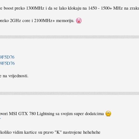
core boost preko 1300MHz i da se lako klokaju na 1450 - 1500+ MHz na zra
preko 2GHz core i 2100MHz+ memoriju.
B69F5D76
B69F5D76
 na vrijednosti.
govori MSI GTX 780 Lightning sa svojim super dodatcima
Y
 koliko vidim kartice su pravo "K" nastrojene hehehehe