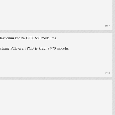
#47
 plasticnim kao na GTX 680 modelima.
 strane PCB-a a i PCB je kraci a 970 modelu.
#48