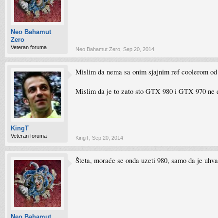
Neo Bahamut
Zero
Veteran foruma
Neo Bahamut Zero
,
Sep 20, 2014
Mislim da nema sa onim sjajnim ref coolerom od
Mislim da je to zato sto GTX 980 i GTX 970 ne d
KingT
Veteran foruma
KingT
,
Sep 20, 2014
Šteta, moraće se onda uzeti 980, samo da je uhv
Neo Bahamut