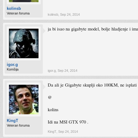
kolinsb
Veteran foruma
kolinsb
,
Sep 24, 2014
ja bi isao na gigabyte model, bolje hladjenje i im
igor.g
Komšija
igor.g
,
Sep 24, 2014
Da ali je Gigabyte skuplji oko 100KM, ne isplati 
@
kolins
KingT
Idi na MSI GTX 970 .
Veteran foruma
KingT
,
Sep 24, 2014