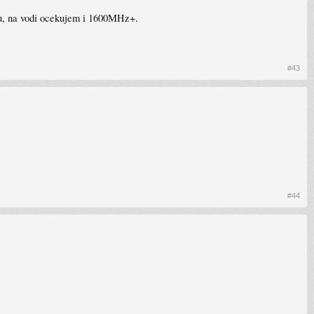
ku, na vodi ocekujem i 1600MHz+.
#43
#44