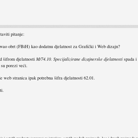
viti pitanje:
trovao obrt (FBiH) kao dodatnu djelatnost za Grafički i Web dizajn?
M/74.10. Specijalizirane dizajnerske djelatnosti
d šifrom djelatnosti
spada i 
 su porezi veći.
e web stranica ipak potrebna šifra djelatnosti 62.01.
ti.
ja i ostalih predmeta (opreme) za interijere, ostalih modnih proizvoda, kao i drugih proizvoda z