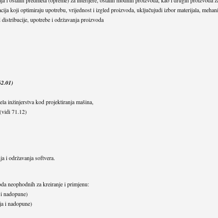
ifikacija koji optimiraju upotrebu, vrijednost i izgled proizvoda, uključujudi izbor materijala, me
d distribucije, upotrebe i održavanja proizvoda
62.01)
čela inžinjerstva kod projektiranja mašina,
 (vidi 71.12)
nja i održavanja softvera.
koda neophodnih za kreiranje i primjenu:
 i nadopune)
nja i nadopune)