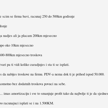
se scim se firma bavi, racunaj 250 do 500km godisnje
disnje
oga nadjes ali ja placam 200km mjesecno
skupo oko 10km mjesecno
h 600-800km mjesecno troskova
ri pa ti vidi koliko zaradjujes i sta ti se isplati.
 da nabijes troskove na firmu. PDV-a nema dok ti je prihod ispod 50.000.
 komotno bez dodatnih troskova povuci na sebe.
.. imas amortizaciju i sve to smanjuje profit tako da najbolje ti je da sjednes
o racunajuci isplati se i na 1.500KM.