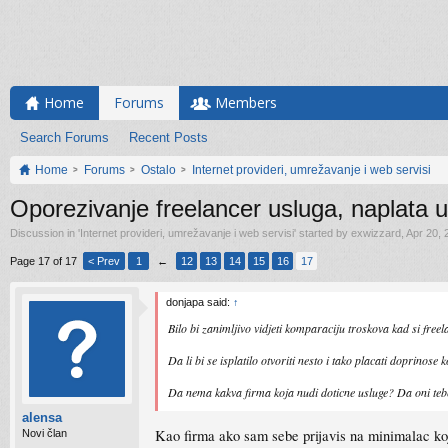
Home
Forums
Members
Search Forums
Recent Posts
Home
Forums
Ostalo
Internet provideri, umrežavanje i web servisi
Oporezivanje freelancer usluga, naplata u
Discussion in '
Internet provideri, umrežavanje i web servisi
' started by
exwizzard
,
Apr 20, 
Page 17 of 17
< Prev
1
←
12
13
14
15
16
17
donjapa said:
↑
Bilo bi zanimljivo vidjeti komparaciju troskova kad si fre
Da li bi se isplatilo otvoriti nesto i tako placati doprinose 
Da nema kakva firma koja nudi doticne usluge? Da oni tebe
alensa
Kao firma ako sam sebe prijavis na minimalac koji
Novi član