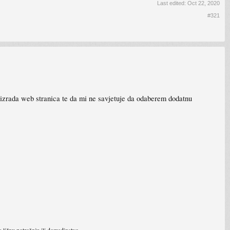
Last edited:
Oct 22, 2020
#321
izrada web stranica te da mi ne savjetuje da odaberem dodatnu
a ličnu potrošnju ili domadinstvo