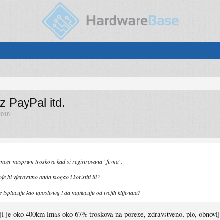
z PayPal itd.
2018
.
elancer naspram troskova kad si registrovana "firma".
koje bi vjerovatno onda mogao i koristiti ili?
 isplacuju kao uposlenog i da naplacuju od tvojih klijenata?
 je oko 400km imas oko 67% troskova na poreze, zdravstveno, pio, obnovljivi