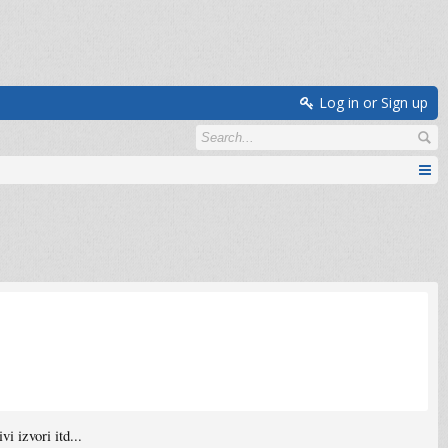
Log in or Sign up
 izvori itd...