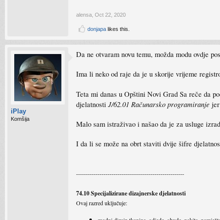
alensa
,
Oct 22, 2020
donjapa
likes this.
Da ne otvaram novu temu, možda modu ovdje posta
Ima li neko od raje da je u skorije vrijeme regis
Teta mi danas u Opštini Novi Grad Sa reče da po
J/62.01 Računarsko programiranje
djelatnosti
jer
iPlay
Komšija
Malo sam istraživao i našao da je za usluge izrad
I da li se može na obrt staviti dvije šifre djelatnos
-------------------------------------------------------
74.10 Specijalizirane dizajnerske djelatnosti
Ovaj razred uključuje:
modni dizajn tkanina, odjede, obude, nakita, namješta