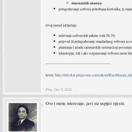
internetskih stranica
prilagođavanje softvera potrebama korisnika, tj. mije
Ovaj razred isključuje:
izdavanje softverskih paketa (vidi 58.29)
prijevod ili prilagođavanje standardnog softvera za od
planiranje i izradu računarskih sistema koji povezuju
tehnologije, čak i ako osiguravanje softvera može biti
-------------------------------------------------------
Izvor:
https://advokat-prnjavorac.com/zakoni/Klasifikacija_d
iPlay
,
Dec 8, 2022
Ovo i mene interesuje, javi sta uspijes rijesiti.