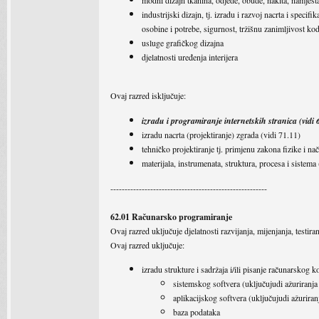
industrijski dizajn, tj. izradu i razvoj nacrta i spec
osobine i potrebe, sigurnost, tržišnu zanimljivost ko
usluge grafičkog dizajna
djelatnosti uređenja interijera
Ovaj razred isključuje:
izradu i programiranje internetskih stranica (vidi 
izradu nacrta (projektiranje) zgrada (vidi 71.11)
tehničko projektiranje tj. primjenu zakona fizike i na
materijala, instrumenata, struktura, procesa i sistema
-------------------------------------------------------
62.01 Računarsko programiranje
Ovaj razred uključuje djelatnosti razvijanja, mijenjanja, testira
Ovaj razred uključuje:
izradu strukture i sadržaja i/ili pisanje računarskog 
sistemskog softvera (uključujudi ažuriranja
aplikacijskog softvera (uključujudi ažurira
baza podataka