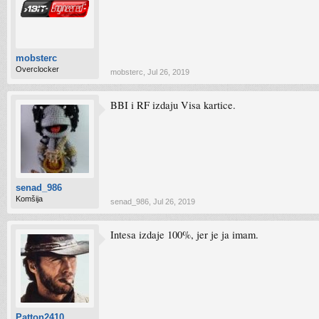
mobsterc
Overclocker
mobsterc
,
Jul 26, 2019
BBI i RF izdaju Visa kartice.
senad_986
Komšija
senad_986
,
Jul 26, 2019
Intesa izdaje 100%, jer je ja imam.
Patton2410