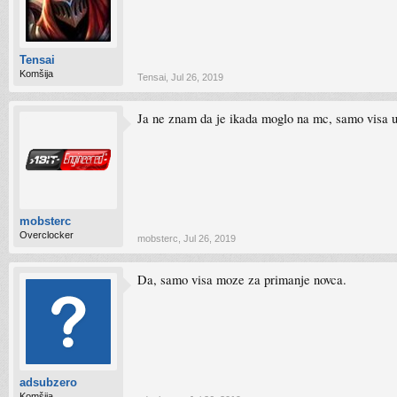
Tensai
Komšija
Tensai
,
Jul 26, 2019
Ja ne znam da je ikada moglo na mc, samo visa u 
mobsterc
Overclocker
mobsterc
,
Jul 26, 2019
Da, samo visa moze za primanje novca.
adsubzero
Komšija