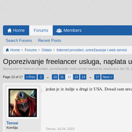
Home
Forums
Members
Search Forums
Recent Posts
Home
Forums
Ostalo
Internet provideri, umrežavanje i web servisi
Oporezivanje freelancer usluga, naplata u
Discussion in '
Internet provideri, umrežavanje i web servisi
' started by
exwizzard
,
Apr 20, 
Page 12 of 17
< Prev
1
←
10
11
12
13
14
→
17
Next >
jedan je iz italije a drugi iz USA. Dosad sam ure
Tensai
Komšija
Tensai
,
Jul 24, 2019