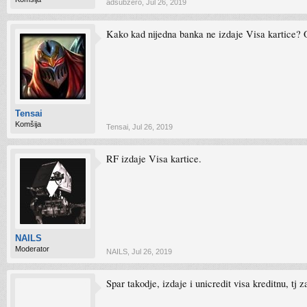
adsubzero
,
Jul 26, 2019
Kako kad nijedna banka ne izdaje Visa kartice? 
Tensai
Komšija
Tensai
,
Jul 26, 2019
RF izdaje Visa kartice.
NAILS
Moderator
NAILS
,
Jul 26, 2019
Spar takodje, izdaje i unicredit visa kreditnu, tj z