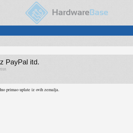
z PayPal itd.
2018
.
dno primao uplate iz ovih zemalja.