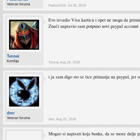
Veteran foruma
Patton2410
,
Jul 26, 2019
Evo izvadio Visa karticu i opet ne mogu da primim
Znači napravio sam potpuno novi paypal account i
Tensai
Komšija
Tensai
,
Aug 25, 2019
i ja sam digo sto se tice primanja na paypal, je
dmr
Veteran foruma
dmr
,
Aug 25, 2019
Mogao si napisati koja banka, da se moze dalje p