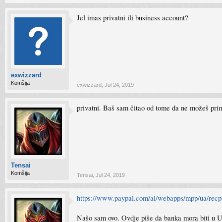
Jel imas privatni ili business account?
exwizzard
Komšija
exwizzard
,
Jul 24, 2019
privatni. Baš sam čitao od tome da ne možeš prim
Tensai
Komšija
Tensai
,
Jul 24, 2019
https://www.paypal.com/al/webapps/mpp/ua/recp
Našo sam ovo. Ovdje piše da banka mora biti u U