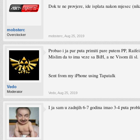
Dok te ne provjere, ide isplata nakon mjesec (nika
mobsterc
Overclocker
mobsterc
,
Aug 25, 2019
Probao i ja par puta primiti pare putem PP, Raife
Mislim da to ima veze sa BiH, a ne Visom ili sl.
Sent from my iPhone using Tapatalk
Vedo
Moderator
Vedo
,
Aug 25, 2019
I ja sam u zadnjih 6-7 godina imao 3-4 puta proble