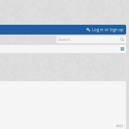
Log in or Sign up
#221