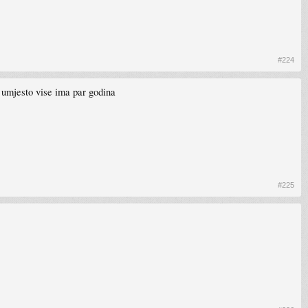
#224
 umjesto vise ima par godina
#225