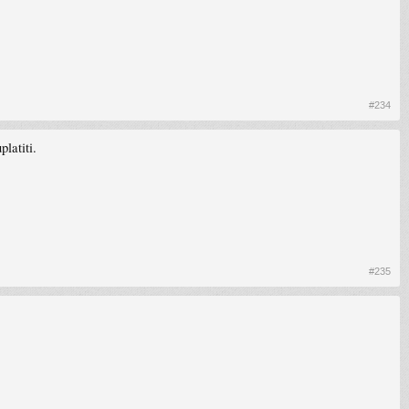
#234
latiti.
#235