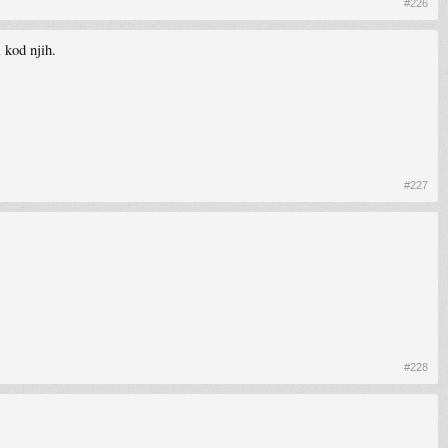
#226
 kod njih.
#227
#228