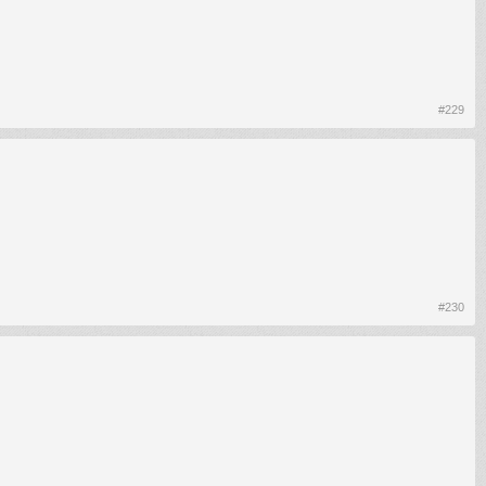
#229
#230