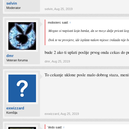
selvin
Moderator
selvin
,
Aug 25, 2019
mobsterc said:
↑
Mogao si napisati koja banka, da se moze dalje pricati kog
Dok te ne provjere, ide isplata nakon mjesec (nikada nije bi
bude 2 ako ti uplati poslije prvog onda cekas do 
dmr
Veteran foruma
dmr
,
Aug 25, 2019
To cekanje uklone posle malo dobrog staza, meni 
exwizzard
Komšija
exwizzard
,
Aug 25, 2019
Vedo said:
↑