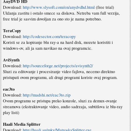
AnyDVD HD
Download:
http://www.slysoft.com/en/anydvdhd.html
(free trial)
Uklanja zastitu i ostalo smece sa diskova. Netreba vam full verzija,
free trial je sasvim dovoljan za ono sto je nama potrebno.
TeraCopy
Download:
http://codesector.com/teracopy
Koristi se za kopiranje blu ray-a na hard disk, mozete koristiti i
windows-ov, ali ja sam navikao na ovaj programcic.
AviSynth
Download:
http://sourceforge.net/projects/avisynth2/
Sluzi za editovanje i procesiranje video fajlova, necemo direktno
pristupati ovom programu, ali drugi programi koriste ovaj program.
eac3to
Download:
http://madshi.net/eac3to.zip
Ovom programu se pristupa preko konzole, sluzi za demux-ovanje
streamova (ekstraktovanje video, audio sadrzaja, subtitlova iz blu-ray
play listi)
Haali Media Splitter
Download:
http://haali.su/mkv/MatroskaSplitter.exe