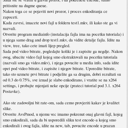
pritisnite na dugme queue.
Nakon toga ce se pojaviti novi prozor, i proces enkodiranja ce
zapoceti.
Kada zavrsi, imacete novi fajl u folderu test1.mkv, ili kako ste ga vi
nazvali.
Otvorite program mediainfo (instalacija fajla ima na pocetku tutoriala) i
u njega samo drag and drop test1.mkv, da vidite detalje fajla. Idite na
view, tree, tako cete imati lijep pregled.
Sada pod video bitrate, pogledajte koliki je i zapisite ga negdje. Nakon
ovog, ubacite video fajl kojeg smo ekstraktovali na pocetku tutoriala
(nazvali smo ga video.mkv), i njega povucite u media info, sada idite
opet pod video bitrate, i zapisite i njegov bitrate. Uporedite bitrate,
tako sto uzmete prvi bitrate i podjelite ga sa drugim, dobri rezultati su
od 0.3 do 0.75%, sve iznad je slabo enkodirano, i vratite se na x264
settings, i probajte mjenjati neke opcije (prateci tutorial pod 3.1. x264
Postavke).
Ako ste zadovoljni bit rate-om, sada cemo provjeriti kakav je kvalitet
slike.
Otvorite AvsPmod, u njemu vec imamo pokrenut onaj glavni fajl, kojeg
smo enkodirali, sada da bi usporedili sliku test encode-a kojeg smo
enkodirali i ovog fajla, idite na new, tab, povucite encode u prazan