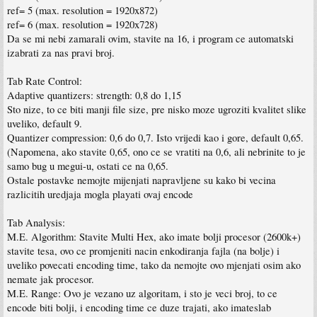
ref= 5 (max. resolution = 1920x872)
ref= 6 (max. resolution = 1920x728)
Da se mi nebi zamarali ovim, stavite na 16, i program ce automatski
izabrati za nas pravi broj.
Tab Rate Control:
Adaptive quantizers: strength: 0,8 do 1,15
Sto nize, to ce biti manji file size, pre nisko moze ugroziti kvalitet slike
uveliko, default 9.
Quantizer compression: 0,6 do 0,7. Isto vrijedi kao i gore, default 0,65.
(Napomena, ako stavite 0,65, ono ce se vratiti na 0,6, ali nebrinite to je
samo bug u megui-u, ostati ce na 0,65.
Ostale postavke nemojte mijenjati napravljene su kako bi vecina
razlicitih uredjaja mogla playati ovaj encode
Tab Analysis:
M.E. Algorithm: Stavite Multi Hex, ako imate bolji procesor (2600k+)
stavite tesa, ovo ce promjeniti nacin enkodiranja fajla (na bolje) i
uveliko povecati encoding time, tako da nemojte ovo mjenjati osim ako
nemate jak procesor.
M.E. Range: Ovo je vezano uz algoritam, i sto je veci broj, to ce
encode biti bolji, i encoding time ce duze trajati, ako imateslab