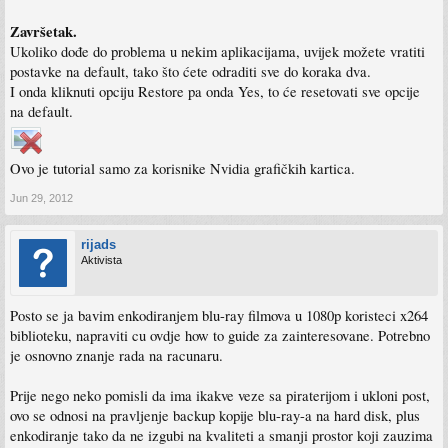
Završetak.
Ukoliko dođe do problema u nekim aplikacijama, uvijek možete vratiti
postavke na default, tako što ćete odraditi sve do koraka dva.
I onda kliknuti opciju Restore pa onda Yes, to će resetovati sve opcije
na default.
Ovo je tutorial samo za korisnike Nvidia grafičkih kartica.
Jun 29, 2012
rijads
Aktivista
Posto se ja bavim enkodiranjem blu-ray filmova u 1080p koristeci x264
biblioteku, napraviti cu ovdje how to guide za zainteresovane. Potrebno
je osnovno znanje rada na racunaru.
Prije nego neko pomisli da ima ikakve veze sa piraterijom i ukloni post,
ovo se odnosi na pravljenje backup kopije blu-ray-a na hard disk, plus
enkodiranje tako da ne izgubi na kvaliteti a smanji prostor koji zauzima