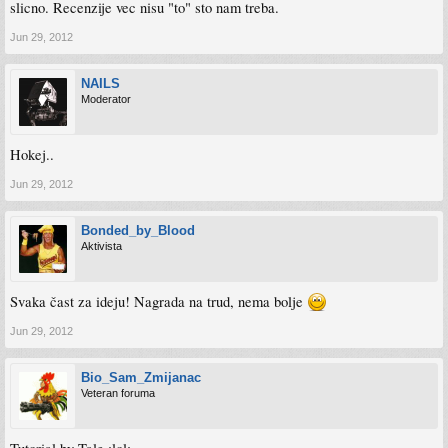
slicno. Recenzije vec nisu "to" sto nam treba.
Jun 29, 2012
NAILS
Moderator
Hokej..
Jun 29, 2012
Bonded_by_Blood
Aktivista
Svaka čast za ideju! Nagrada na trud, nema bolje
Jun 29, 2012
Bio_Sam_Zmijanac
Veteran foruma