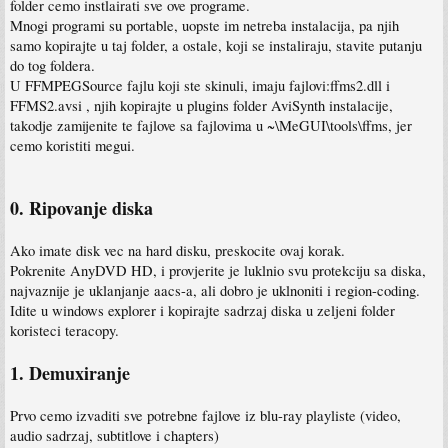
folder cemo instlairati sve ove programe.
Mnogi programi su portable, uopste im netreba instalacija, pa njih
samo kopirajte u taj folder, a ostale, koji se instaliraju, stavite putanju
do tog foldera.
U FFMPEGSource fajlu koji ste skinuli, imaju fajlovi:ffms2.dll i
FFMS2.avsi , njih kopirajte u plugins folder AviSynth instalacije,
takodje zamijenite te fajlove sa fajlovima u ~\MeGUI\tools\ffms, jer
cemo koristiti megui.
0. Ripovanje diska
Ako imate disk vec na hard disku, preskocite ovaj korak.
Pokrenite AnyDVD HD, i provjerite je luklnio svu protekciju sa diska,
najvaznije je uklanjanje aacs-a, ali dobro je uklnoniti i region-coding.
Idite u windows explorer i kopirajte sadrzaj diska u zeljeni folder
koristeci teracopy.
1. Demuxiranje
Prvo cemo izvaditi sve potrebne fajlove iz blu-ray playliste (video,
audio sadrzaj, subtitlove i chapters)