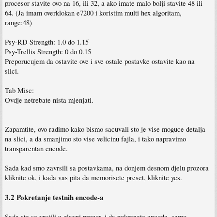
procesor stavite ovo na 16, ili 32, a ako imate malo bolji stavite 48 ili
64. (Ja imam overklokan e7200 i koristim multi hex algoritam,
range:48)
Psy-RD Strength: 1.0 do 1.15
Psy-Trellis Strength: 0 do 0.15
Preporucujem da ostavite ove i sve ostale postavke ostavite kao na
slici.
Tab Misc:
Ovdje netrebate nista mjenjati.
Zapamtite, ovo radimo kako bismo sacuvali sto je vise moguce detalja
na slici, a da smanjimo sto vise velicinu fajla, i tako napravimo
transparentan encode.
Sada kad smo zavrsili sa postavkama, na donjem desnom djelu prozora
kliknite ok, i kada vas pita da memorisete preset, kliknite yes.
3.2 Pokretanje testnih encode-a
Sada ste se vratili u glavni prozor, i da pokrenete encode, samo