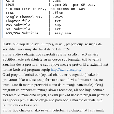
AC-3                 | .ac3

LPCM                 | .pcm OR .lpcm OR .wav

*To mux LPCM in MKV, use extension .wav

FLAC                 | .flac

Single Channel WAVS  | .wavs

Chapter file         | .txt

PGS Subtitle         | .sup

SRT Subtitle         | .srt

Dakle bilo koji da je avc, ili mpeg ili vc1, preporucuje se uvjek da
koristitie .mkv umjesto .h264 ili .vc1 ili .m2v.
Sto se audio sadrzaja tice susretati cete se sa .dts i .ac3 najvise.
Subtitlovi koje extraktujete su najcesce sup formata, koji je velik i
zauzima dosta prostora, te sup fajlove mozete pretvoriti u textualni .srt
format koristeci program suprip
http://exar.ch/suprip/
Ovaj program koristi ocr (optical character recognition) kako bi
pretvarao slike u tekst (.sup format su subtitlovi u formatu slika, ne
texta, zato ih morate pretvoriti u text da bi manje zauzimale). Ovaj
program ce prepoznati mnoga slova / recenice, ali one koje nemoze
moracete vi manuelno unijeti, i svaki put kad unesete program pamti to
za sljedeci put.(nista od ovoga nije potrebno, i mozete ostaviti .sup
fajlove ovakvi kakvi jesu.
Sto se tice chaptera, ako su vam potrebni, i u chapter.txt fajlu imate