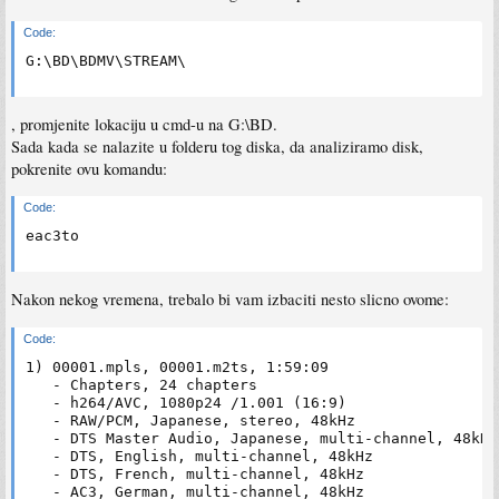
Code:
G:\BD\BDMV\STREAM\
, promjenite lokaciju u cmd-u na G:\BD.
Sada kada se nalazite u folderu tog diska, da analiziramo disk,
pokrenite ovu komandu:
Code:
eac3to
Nakon nekog vremena, trebalo bi vam izbaciti nesto slicno ovome:
Code:
1) 00001.mpls, 00001.m2ts, 1:59:09

   - Chapters, 24 chapters

   - h264/AVC, 1080p24 /1.001 (16:9)

   - RAW/PCM, Japanese, stereo, 48kHz

   - DTS Master Audio, Japanese, multi-channel, 48kHz

   - DTS, English, multi-channel, 48kHz

   - DTS, French, multi-channel, 48kHz

   - AC3, German, multi-channel, 48kHz
