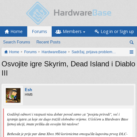
Home
Forums
Members
Log in or Sign up
Search Forums
Recent Posts
Home
Forums
HardwareBase
Sadržaj, prijava problema i prijedlozi
Osvojite igre Skyrim, Dead Island i Diablo
III
Esh
HWB
Godišnji odmori i raspusti nisu dobar povod samo za "posjetu prirodi", već i
igranja igara za koje ste dugo tražili slobodno vrijeme. Učešćem u Hardware Base
ljetnoj akciji, imate priliku da osvojite hit naslove!
Bethesda je prije par dana Xbox 360 korisnicima omogućila kupovinu prvog DLC-