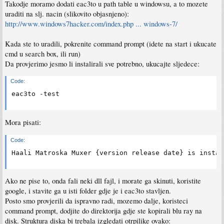
Takodje moramo dodati eac3to u path table u windowsu, a to mozete
uraditi na slj. nacin (slikovito objasnjeno):
http://www.windows7hacker.com/index.php ... windows-7/
Kada ste to uradili, pokrenite command prompt (idete na start i ukucate
cmd u search box, ili run)
Da provjerimo jesmo li instalirali sve potrebno, ukucajte sljedece:
Code:
eac3to -test
Mora pisati:
Code:
Haali Matroska Muxer {version release date} is instal
Ako ne pise to, onda fali neki dll fajl, i morate ga skinuti, koristite
google, i stavite ga u isti folder gdje je i eac3to stavljen.
Posto smo provjerili da ispravno radi, mozemo dalje, koristeci
command prompt, dodjite do direktorija gdje ste kopirali blu ray na
disk. Struktura diska bi trebala izgledati otrpilike ovako: