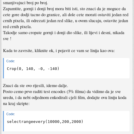
smanjivajuci broj po broj.
Zapamtite, gornji i donji broj mora biti isti, sto znaci da je moguce da
cete gore dodji tacno do granice, ali dole cete morati ostaviti jedan red
crnih pixela, ili odrezati jedan red slike, u ovom slucaju, ostavite jedan
red crnih pixela.
Takodje samo cropate gornji i donji dio slike, ili lijevi i desni, nikada
sve !
Kada to zavrsite, kliknite ok, i pojavit ce vam se linija kao ova:
Code:
Crop(0, 140, -0, -140)
Znaci da ste ovo rijesili, idemo dalje.
Posto cemo prvo raditi test encodes (5% filma) da vidimo da je sve
uredu, i da nebi odjednom enkodirali cjeli film, dodajte ovu liniju koda
na kraj skripte:
Code:
selectrangeevery(10000,200,2000) 