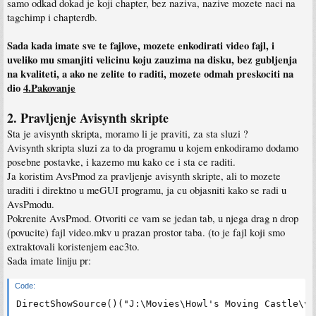
samo odkad dokad je koji chapter, bez naziva, nazive mozete naci na
tagchimp i chapterdb.
Sada kada imate sve te fajlove, mozete enkodirati video fajl, i
uveliko mu smanjiti velicinu koju zauzima na disku, bez gubljenja
na kvaliteti, a ako ne zelite to raditi, mozete odmah preskociti na
dio
4.Pakovanje
2. Pravljenje Avisynth skripte
Sta je avisynth skripta, moramo li je praviti, za sta sluzi ?
Avisynth skripta sluzi za to da programu u kojem enkodiramo dodamo
posebne postavke, i kazemo mu kako ce i sta ce raditi.
Ja koristim AvsPmod za pravljenje avisynth skripte, ali to mozete
uraditi i direktno u meGUI programu, ja cu objasniti kako se radi u
AvsPmodu.
Pokrenite AvsPmod. Otvoriti ce vam se jedan tab, u njega drag n drop
(povucite) fajl video.mkv u prazan prostor taba. (to je fajl koji smo
extraktovali koristenjem eac3to.
Sada imate liniju pr:
Code:
DirectShowSource()("J:\Movies\Howl's Moving Castle\vi