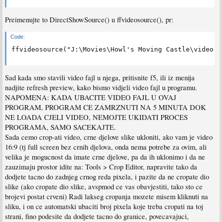
Preimenujte to DirectShowSource() u ffvideosource(), pr:
Code:
ffvideosource("J:\Movies\Howl's Moving Castle\video.m
Sad kada smo stavili video fajl u njega, pritisnite f5, ili iz menija
nadjite refresh preview, kako bismo vidjeli video fajl u programu.
NAPOMENA: KADA UBACITE VIDEO FAJL U OVAJ
PROGRAM, PROGRAM CE ZAMRZNUTI NA 5 MINUTA DOK
NE LOADA CJELI VIDEO, NEMOJTE UKIDATI PROCES
PROGRAMA, SAMO SACEKAJTE.
Sada cemo crop-ati video, crne djelove slike ukloniti, ako vam je video
16:9 (tj full screen bez crnih djelova, onda nema potrebe za ovim, ali
velika je mogucnost da imate crne djelove, pa da ih uklonimo i da ne
zauzimaju prostor idite na: Tools > Crop Editor, napravite tako da
dodjete tacno do zadnjeg crnog reda pixela, i pazite da ne cropate dio
slike (ako cropate dio slike, avspmod ce vas obavjestiti, tako sto ce
brojevi postat crveni) Radi lakseg cropanja mozete misem kliknuti na
sliku, i on ce automatski ubaciti broj pixela koje treba cropati na toj
strani, fino podesite da dodjete tacno do granice, povecavajuci,