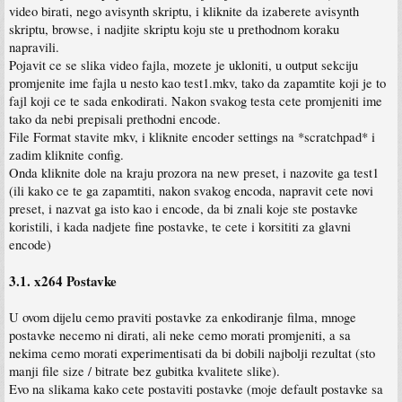
video birati, nego avisynth skriptu, i kliknite da izaberete avisynth
skriptu, browse, i nadjite skriptu koju ste u prethodnom koraku
napravili.
Pojavit ce se slika video fajla, mozete je ukloniti, u output sekciju
promjenite ime fajla u nesto kao test1.mkv, tako da zapamtite koji je to
fajl koji ce te sada enkodirati. Nakon svakog testa cete promjeniti ime
tako da nebi prepisali prethodni encode.
File Format stavite mkv, i kliknite encoder settings na *scratchpad* i
zadim kliknite config.
Onda kliknite dole na kraju prozora na new preset, i nazovite ga test1
(ili kako ce te ga zapamtiti, nakon svakog encoda, napravit cete novi
preset, i nazvat ga isto kao i encode, da bi znali koje ste postavke
koristili, i kada nadjete fine postavke, te cete i korsititi za glavni
encode)
3.1. x264 Postavke
U ovom dijelu cemo praviti postavke za enkodiranje filma, mnoge
postavke necemo ni dirati, ali neke cemo morati promjeniti, a sa
nekima cemo morati experimentisati da bi dobili najbolji rezultat (sto
manji file size / bitrate bez gubitka kvalitete slike).
Evo na slikama kako cete postaviti postavke (moje default postavke sa