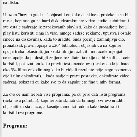
na disku.
U ovom "how to guide-u" objasniti cu kako da skinete protekciju sa blu
ray-a, kopirate ga na hard disk, ekstraktujete video, audio, subtitlove i
sve ostale sadrzaje iz zapakovanih playlisti, kako da pronadjete koju
play listu koristiti (ima ih vise, mnoge sadrze reklame, upustva i ostalo
smece na diskovima), kada to uradite, onda pocinje zanimljiviji dio,
pronalazak pravih opcija u x264 biblioteci, objasniti cu na koje se
opcije treba fokusirati, jer svaki film je razlicit i moracete mjenjati
neke opcije da pi dostigli zeljene rezultate, takodje da bi znali sta cete
koristiti, pokazati cu kako praviti test encode-ove (test encode je inace
oko 5% filma enkodiranog kako bi vidjeli rezultate prije nego pocnemo
cijeli film enkodirati), i kada nadjete prave postavke, enkodirate video
sadrzaj, pokazati cu kako sve to da zapakujete fino u mkv format.
Za ovo ce nam trebati vise programa, pa cu prvo dati listu programa
(neki nisu potrebni), koje trebate skinuti da bi mogli sve ovo uraditi,
objasniti za sta sluze, a kasnije cemo ici redom kako instalirati i
koristiti ove programe.
Programi: