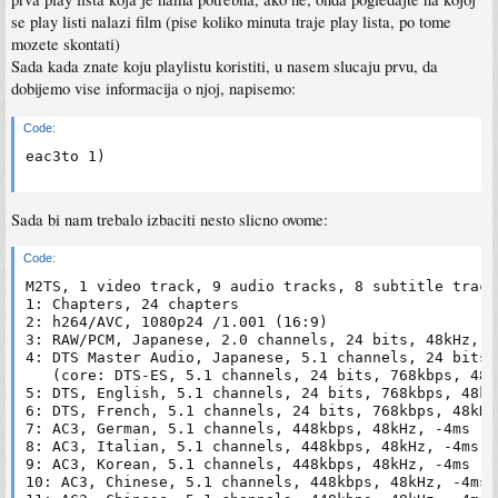
se play listi nalazi film (pise koliko minuta traje play lista, po tome
mozete skontati)
Sada kada znate koju playlistu koristiti, u nasem slucaju prvu, da
dobijemo vise informacija o njoj, napisemo:
Code:
eac3to 1)
Sada bi nam trebalo izbaciti nesto slicno ovome:
Code:
M2TS, 1 video track, 9 audio tracks, 8 subtitle track
1: Chapters, 24 chapters

2: h264/AVC, 1080p24 /1.001 (16:9)

3: RAW/PCM, Japanese, 2.0 channels, 24 bits, 48kHz, -4
4: DTS Master Audio, Japanese, 5.1 channels, 24 bits,
   (core: DTS-ES, 5.1 channels, 24 bits, 768kbps, 48kH
5: DTS, English, 5.1 channels, 24 bits, 768kbps, 48kHz
6: DTS, French, 5.1 channels, 24 bits, 768kbps, 48kHz,
7: AC3, German, 5.1 channels, 448kbps, 48kHz, -4ms

8: AC3, Italian, 5.1 channels, 448kbps, 48kHz, -4ms

9: AC3, Korean, 5.1 channels, 448kbps, 48kHz, -4ms

10: AC3, Chinese, 5.1 channels, 448kbps, 48kHz, -4ms
