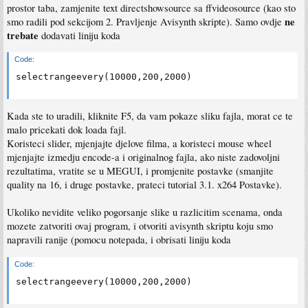
prostor taba, zamjenite text directshowsource sa ffvideosource (kao sto
ne
smo radili pod sekcijom 2. Pravljenje Avisynth skripte). Samo ovdje
trebate
dodavati liniju koda
Code:
selectrangeevery(10000,200,2000) 
Kada ste to uradili, kliknite F5, da vam pokaze sliku fajla, morat ce te
malo pricekati dok loada fajl.
Koristeci slider, mjenjajte djelove filma, a koristeci mouse wheel
mjenjajte izmedju encode-a i originalnog fajla, ako niste zadovoljni
rezultatima, vratite se u MEGUI, i promjenite postavke (smanjite
quality na 16, i druge postavke, prateci tutorial 3.1. x264 Postavke).
Ukoliko nevidite veliko pogorsanje slike u razlicitim scenama, onda
mozete zatvoriti ovaj program, i otvoriti avisynth skriptu koju smo
napravili ranije (pomocu notepada, i obrisati liniju koda
Code:
selectrangeevery(10000,200,2000) 