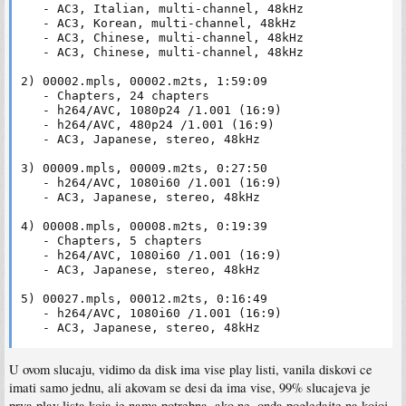
   - AC3, Italian, multi-channel, 48kHz

   - AC3, Korean, multi-channel, 48kHz

   - AC3, Chinese, multi-channel, 48kHz

   - AC3, Chinese, multi-channel, 48kHz

2) 00002.mpls, 00002.m2ts, 1:59:09

   - Chapters, 24 chapters

   - h264/AVC, 1080p24 /1.001 (16:9)

   - h264/AVC, 480p24 /1.001 (16:9)

   - AC3, Japanese, stereo, 48kHz

3) 00009.mpls, 00009.m2ts, 0:27:50

   - h264/AVC, 1080i60 /1.001 (16:9)

   - AC3, Japanese, stereo, 48kHz

4) 00008.mpls, 00008.m2ts, 0:19:39

   - Chapters, 5 chapters

   - h264/AVC, 1080i60 /1.001 (16:9)

   - AC3, Japanese, stereo, 48kHz

5) 00027.mpls, 00012.m2ts, 0:16:49

   - h264/AVC, 1080i60 /1.001 (16:9)

   - AC3, Japanese, stereo, 48kHz

6) 00007.mpls, 00007.m2ts, 0:16:30

U ovom slucaju, vidimo da disk ima vise play listi, vanila diskovi ce
   - h264/AVC, 1080i60 /1.001 (16:9)

   - AC3, Japanese, stereo, 48kHz
imati samo jednu, ali akovam se desi da ima vise, 99% slucajeva je
prva play lista koja je nama potrebna, ako ne, onda pogledajte na kojoj