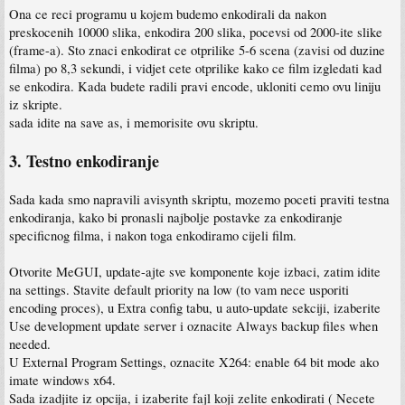
Ona ce reci programu u kojem budemo enkodirali da nakon
preskocenih 10000 slika, enkodira 200 slika, pocevsi od 2000-ite slike
(frame-a). Sto znaci enkodirat ce otprilike 5-6 scena (zavisi od duzine
filma) po 8,3 sekundi, i vidjet cete otprilike kako ce film izgledati kad
se enkodira. Kada budete radili pravi encode, ukloniti cemo ovu liniju
iz skripte.
sada idite na save as, i memorisite ovu skriptu.
3. Testno enkodiranje
Sada kada smo napravili avisynth skriptu, mozemo poceti praviti testna
enkodiranja, kako bi pronasli najbolje postavke za enkodiranje
specificnog filma, i nakon toga enkodiramo cijeli film.
Otvorite MeGUI, update-ajte sve komponente koje izbaci, zatim idite
na settings. Stavite default priority na low (to vam nece usporiti
encoding proces), u Extra config tabu, u auto-update sekciji, izaberite
Use development update server i oznacite Always backup files when
needed.
U External Program Settings, oznacite X264: enable 64 bit mode ako
imate windows x64.
Sada izadjite iz opcija, i izaberite fajl koji zelite enkodirati ( Necete