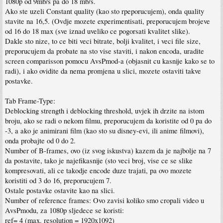
1080p od 9mb/s pa do 18 mb/s.
Ako ste uzeli Constant quality (kao sto rpeporucujem), onda quality
stavite na 16,5. (Ovdje mozete experimentisati, preporucujem brojeve
od 16 do 18 max (sve iznad uveliko ce pogorsati kvalitet slike).
Dakle sto nize, to ce biti veci bitrate, bolji kvalitet, i veci file size,
preporucujem da probate na sto vise staviti, i nakon encoda, uradite
screen comparisson pomocu AvsPmod-a (objasnit cu kasnije kako se to
radi), i ako ovidite da nema promjena u slici, mozete ostaviti takve
postavke.
Tab Frame-Type:
Deblocking strength i deblocking threshold, uvjek ih drzite na istom
broju, ako se radi o nekom filmu, preporucujem da koristite od 0 pa do
-3, a ako je animirani film (kao sto su disney-evi, ili anime filmovi),
onda probajte od 0 do 2.
Number of B-frames, ovo (iz svog iskustva) kazem da je najbolje na 7
da postavite, tako je najefikasnije (sto veci broj, vise ce se slike
kompresovati, ali ce takodje encode duze trajati, pa ovo mozete
koristiti od 3 do 16, preporucujem 7.
Ostale postavke ostavite kao na slici.
Number of reference frames: Ovo zavisi koliko smo cropali video u
AvsPmodu, za 1080p sljedece se koristi:
ref= 4 (max. resolution = 1920x1092)