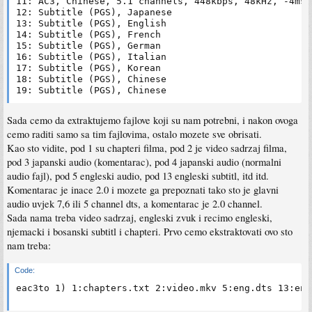
11: AC3, Chinese, 5.1 channels, 448kbps, 48kHz, -4ms

12: Subtitle (PGS), Japanese

13: Subtitle (PGS), English

14: Subtitle (PGS), French

15: Subtitle (PGS), German

16: Subtitle (PGS), Italian

17: Subtitle (PGS), Korean

18: Subtitle (PGS), Chinese

19: Subtitle (PGS), Chinese
Sada cemo da extraktujemo fajlove koji su nam potrebni, i nakon ovoga
cemo raditi samo sa tim fajlovima, ostalo mozete sve obrisati.
Kao sto vidite, pod 1 su chapteri filma, pod 2 je video sadrzaj filma,
pod 3 japanski audio (komentarac), pod 4 japanski audio (normalni
audio fajl), pod 5 engleski audio, pod 13 engleski subtitl, itd itd.
Komentarac je inace 2.0 i mozete ga prepoznati tako sto je glavni
audio uvjek 7,6 ili 5 channel dts, a komentarac je 2.0 channel.
Sada nama treba video sadrzaj, engleski zvuk i recimo engleski,
njemacki i bosanski subtitl i chapteri. Prvo cemo ekstraktovati ovo sto
nam treba:
Code:
eac3to 1) 1:chapters.txt 2:video.mkv 5:eng.dts 13:eng