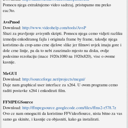
Pomocu njega extraktujemo video sadrzaj, pristupamo mu preko
eac3to.
AvsPmod
Download:
http://www.videohelp.com/tools/AvsP
Sluzi za pravljenje avisynth skripti. Pomocu njega cemo vidjeti razliku
izmedju enkodiranog fajla i originala frame by frame, takodje njega
koristimo da crop-amo crne djelove slike jer filmovi uvjek imaju gore i
dole crne linije, pa da to nebi zauzimalo mjesto na disku, ovdje
podesimo rezoluciju (inace 1920x1080 na 1920x820), vise o ovome
kasnije.
MeGUI
Download:
http://sourceforge.net/projects/megui/
Daje nam graphical user interface za x264. U ovom programu cemo
raditi postavke x264 i enkodirati film.
FFMPEGSource
Download:
http://ffmpegsource.googlecode.com/files/ffms2-r578.7z
Ovo ce nam omoguciti da koristimo FFVideoSource, nista bitno za vas
samo ga skinite, i kasnije cu objasniti, kako ga instalirati.