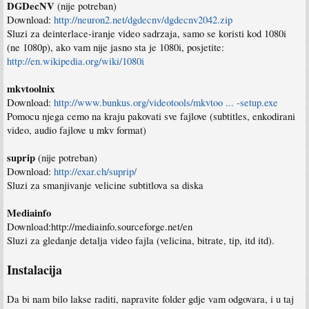
DGDecNV
(nije potreban)
Download:
http://neuron2.net/dgdecnv/dgdecnv2042.zip
Sluzi za deinterlace-iranje video sadrzaja, samo se koristi kod 1080i
(ne 1080p), ako vam nije jasno sta je 1080i, posjetite:
http://en.wikipedia.org/wiki/1080i
mkvtoolnix
Download:
http://www.bunkus.org/videotools/mkvtoo ... -setup.exe
Pomocu njega cemo na kraju pakovati sve fajlove (subtitles, enkodirani
video, audio fajlove u mkv format)
suprip
(nije potreban)
Download:
http://exar.ch/suprip/
Sluzi za smanjivanje velicine subtitlova sa diska
Mediainfo
Download:http://mediainfo.sourceforge.net/en
Sluzi za gledanje detalja video fajla (velicina, bitrate, tip, itd itd).
Instalacija
Da bi nam bilo lakse raditi, napravite folder gdje vam odgovara, i u taj