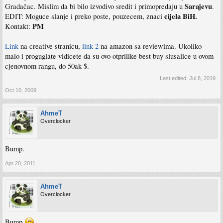
Sarajevu
Gradačac. Mislim da bi bilo izvodivo sredit i primopredaju u
.
cijela BiH.
EDIT: Moguce slanje i preko poste, pouzecem, znaci
PM
Kontakt:
Link
na creative stranicu,
link 2
na amazon sa reviewima. Ukoliko
malo i proguglate vidicete da su ovo otprilike best buy slusalice u ovom
cjenovnom rangu, do 50ak $.
Last edited:
Jul 8, 2019
Oct 10, 2009
AhmeT
Overclocker
Bump.
Apr 20, 2011
AhmeT
Overclocker
Bump