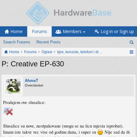
Home
Forums
Members
Log in or Sign up
Search Forums
Recent Posts
Home
Forums
Oglasi
Igre, konzole, telefoni i drugi gadgeti
P: Creative EP-630
AhmeT
Overclocker
Prodajem ove slusalice:
Slusalice su nove, neotpakovane (mogu se na licu mjesta isprobat).
Imam iste takve vec vise od godinu dana, i super su
Nije sad da ih