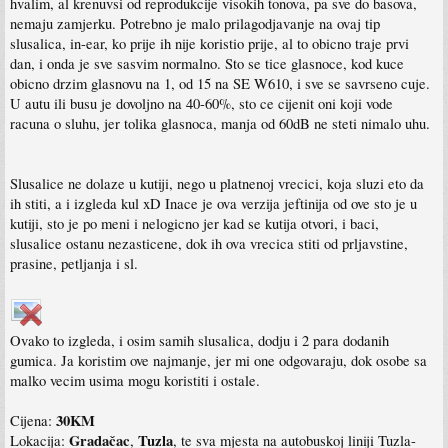
hvalim, al krenuvsi od reprodukcije visokih tonova, pa sve do basova,
nemaju zamjerku. Potrebno je malo prilagodjavanje na ovaj tip
slusalica, in-ear, ko prije ih nije koristio prije, al to obicno traje prvi
dan, i onda je sve sasvim normalno. Sto se tice glasnoce, kod kuce
obicno drzim glasnovu na 1, od 15 na SE W610, i sve se savrseno cuje.
U autu ili busu je dovoljno na 40-60%, sto ce cijenit oni koji vode
racuna o sluhu, jer tolika glasnoca, manja od 60dB ne steti nimalo uhu.
Slusalice ne dolaze u kutiji, nego u platnenoj vrecici, koja sluzi eto da
ih stiti, a i izgleda kul xD Inace je ova verzija jeftinija od ove sto je u
kutiji, sto je po meni i nelogicno jer kad se kutija otvori, i baci,
slusalice ostanu nezasticene, dok ih ova vrecica stiti od prljavstine,
prasine, petljanja i sl.
Ovako to izgleda, i osim samih slusalica, dodju i 2 para dodanih
gumica. Ja koristim ove najmanje, jer mi one odgovaraju, dok osobe sa
malko vecim usima mogu koristiti i ostale.
30KM
Cijena:
Gradačac
Tuzla
Lokacija:
,
, te sva mjesta na autobuskoj liniji Tuzla-