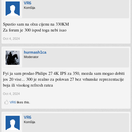
VR6
Komšija
Spustio sam na olxu cijenu na 330KM
Za forum je 300 ispod toga nebi isao
Oct 4, 2024
hurmash1ca
Moderator
Fyi ja sam prodao Philips 27 4K IPS za 350, mozda sam mogao dobiti
jos 20 vise... 300 je realno za polovan 27 bez vrhunske reprezentacije
boja ili visokog refresh ratea
Oct 4, 2024
VR6
likes this.
VR6
Komšija