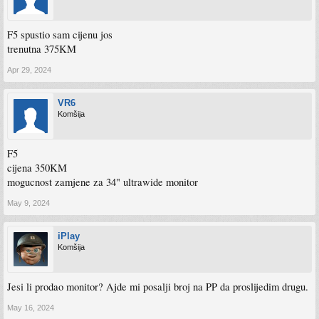
F5 spustio sam cijenu jos
trenutna 375KM
Apr 29, 2024
VR6
Komšija
F5
cijena 350KM
mogucnost zamjene za 34" ultrawide monitor
May 9, 2024
iPlay
Komšija
Jesi li prodao monitor? Ajde mi posalji broj na PP da proslijedim drugu.
May 16, 2024