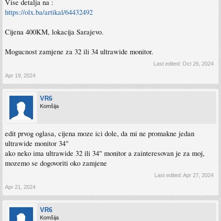
Vise detalja na :
https://olx.ba/artikal/64432492
Cijena 400KM, lokacija Sarajevo.
Mogucnost zamjene za 32 ili 34 ultrawide monitor.
Last edited:
Oct 26, 2024
Apr 19, 2024
VR6
Komšija
edit prvog oglasa, cijena moze ici dole, da mi ne promakne jedan
ultrawide monitor 34"
ako neko ima ultrawide 32 ili 34" monitor a zainteresovan je za moj,
mozemo se dogovoriti oko zamjene
Last edited:
Apr 27, 2024
Apr 21, 2024
VR6
Komšija