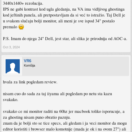
3440x1440+ rezolucija.
IPS ne gubi kontrast kod ugla gledanja, na VA ima vidljivog ghostinga
kod jeftinih panela, ali pretpostavljam da si već to istražio. Taj Dell je
u svakom slučaju bolji monitor, ali meni je sve ispod 34" postalo
premalo
P.S. Imam do njega 24" Dell, jest star, ali slika je prirodnija od AOC-a.
Oct 3, 2024
VR6
Komšija
hvala za link pogledam review.
nisam cuo do sada za taj iiyama ali pogledam po netu sta kazu
svakako.
svakako ce mi monitor raditi na 60hz jer macbook toliko isporucuje, a
za ghosting nisam puno obratio paznju.
znam da je bolji sto se tice specs, ali gledam i ja veci monitor da mogu
editor koristiti i browser malo komotnije (mada je ok i na ovom 27") ali