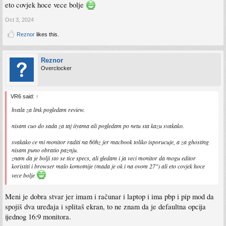
eto covjek hoce vece bolje
Oct 3, 2024
Reznor
likes this.
Reznor
Overclocker
VR6 said:
↑
hvala za link pogledam review.
nisam cuo do sada za taj iiyama ali pogledam po netu sta kazu svakako.
svakako ce mi monitor raditi na 60hz jer macbook toliko isporucuje, a za ghosting
nisam puno obratio paznju.
znam da je bolji sto se tice specs, ali gledam i ja veci monitor da mogu editor
koristiti i browser malo komotnije (mada je ok i na ovom 27") ali eto covjek hoce
vece bolje
Meni je dobra stvar jer imam i računar i laptop i ima pbp i pip mod da
spojiš dva uređaja i splitaš ekran, to ne znam da je defaultna opcija
ijednog 16:9 monitora.