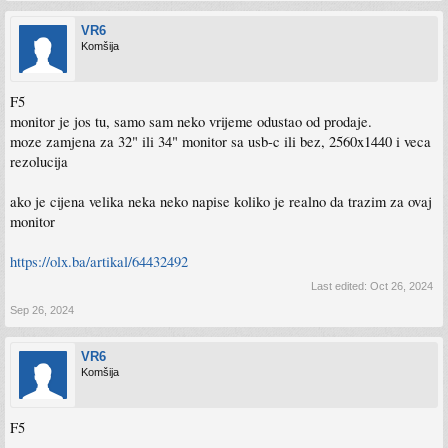
VR6
Komšija
F5
monitor je jos tu, samo sam neko vrijeme odustao od prodaje.
moze zamjena za 32" ili 34" monitor sa usb-c ili bez, 2560x1440 i veca
rezolucija
ako je cijena velika neka neko napise koliko je realno da trazim za ovaj
monitor
https://olx.ba/artikal/64432492
Last edited:
Oct 26, 2024
Sep 26, 2024
VR6
Komšija
F5