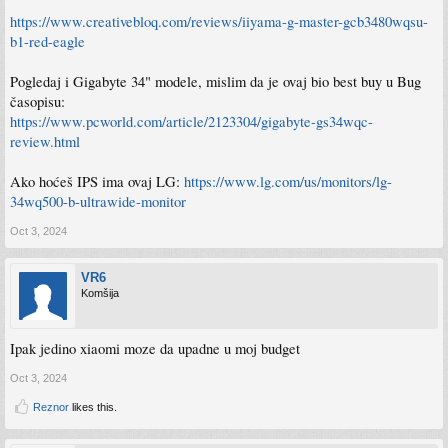
https://www.creativebloq.com/reviews/iiyama-g-master-gcb3480wqsu-
b1-red-eagle
Pogledaj i Gigabyte 34" modele, mislim da je ovaj bio best buy u Bug
časopisu:
https://www.pcworld.com/article/2123304/gigabyte-gs34wqc-
review.html
Ako hoćeš IPS ima ovaj LG:
https://www.lg.com/us/monitors/lg-
34wq500-b-ultrawide-monitor
Oct 3, 2024
VR6
Komšija
Ipak jedino xiaomi moze da upadne u moj budget
Oct 3, 2024
Reznor
likes this.