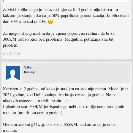
Zavisi i koliko dugo je polovno (mjesec ili 3 godine nije isto) a i u
kakvom je stanju tako da je 50% poprilicna generalizacija. Ja bih nekad
dao 80% a nekad ni 30%
Za njegov slucaj mislim da je cijena poprilicno realna i da bi za
300KM trebao otici bez problema. Medjutim, potraznja zna bit
problem...
Oct 2, 2024
VR6
Komšija
Koristen je 2 godine, od kako je stavljen na stol nije mican. Model je iz
2021 godine, kod Della zadnja dva broja oznacaju godinu. Nema
nikakvih ostecenja, mrtvih pixela i sl.
I planirao sam 300KM jer ispod toga nebi dao, radije necu promjeniti
monitor (umiriti cu crve u guzici ).
Gledam xiaomi g34wqi, nov kosta 555KM, nadam se da je dobar
monitor.