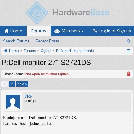
Home
Forums
Members
Log in or Sign up
Search Forums
Recent Posts
Home
Forums
Oglasi
Računari i komponente
P:Dell monitor 27" S2721DS
Thread Status:
Not open for further replies.
1
2
Next >
VR6
Komšija
Prodajem moj Dell monitor 27" S2721DS.
Kao nov, bez i jedne packe.