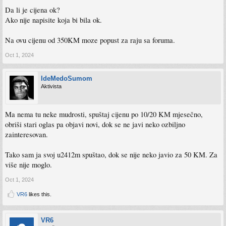
Da li je cijena ok?
Ako nije napisite koja bi bila ok.
Na ovu cijenu od 350KM moze popust za raju sa foruma.
Oct 1, 2024
IdeMedoSumom
Aktivista
Ma nema tu neke mudrosti, spuštaj cijenu po 10/20 KM mjesečno,
obriši stari oglas pa objavi novi, dok se ne javi neko ozbiljno
zainteresovan.
Tako sam ja svoj u2412m spuštao, dok se nije neko javio za 50 KM. Za
više nije moglo.
Oct 1, 2024
VR6
likes this.
VR6