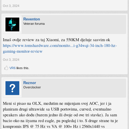
Oct 3, 2024
Reventon
Veteran foruma
Imaš ovdje review za taj Xiaomi, za 550KM djeluje sasvim ok
https://www.tomshardware.com/monito...i-g34wqi-34-inch-180-hz-
gaming-monitor-review
Oct 3, 2024
VR6
likes this.
Reznor
Overclocker
Meni si pisao na OLX, međutim ne mijenjam svoj AOC, jer i ja
planiram drugi ultrawide sa USB portovima, curved, eventualno
speakers ako dođu (barem jedno ili dvoje od ove tri stavke). Ja sam
bacio oko na iiyama red eagle, pa pogledaj i to. S druge strane tu je
kompromis IPS @ 75 Hz vs VA @ 100+ Hz i 2560x1440 vs