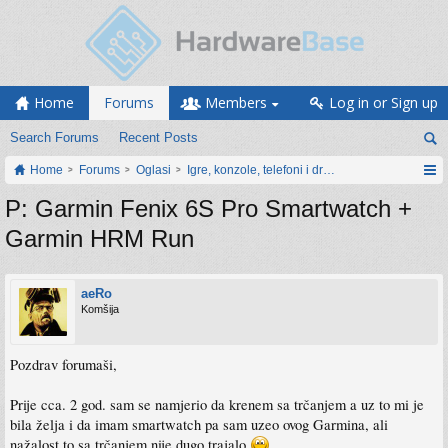
Home
Forums
Members
Log in or Sign up
Search Forums
Recent Posts
Home
Forums
Oglasi
Igre, konzole, telefoni i drugi gadgeti
P: Garmin Fenix 6S Pro Smartwatch +
Garmin HRM Run
aeRo
Komšija
Pozdrav forumaši,
Prije cca. 2 god. sam se namjerio da krenem sa trčanjem a uz to mi je
bila želja i da imam smartwatch pa sam uzeo ovog Garmina, ali
nažalost to sa trčanjem nije dugo trajalo