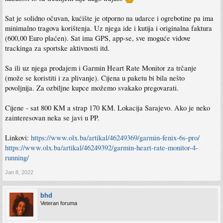
Sat je solidno očuvan, kućište je otporno na udarce i ogrebotine pa ima
minimalno tragova korištenja. Uz njega ide i kutija i originalna faktura
(600,00 Euro plaćen). Sat ima GPS, app-se, sve moguće vidove
trackinga za sportske aktivnosti itd.
Sa ili uz njega prodajem i Garmin Heart Rate Monitor za trčanje
(može se koristiti i za plivanje). Cijena u paketu bi bila nešto
povoljnija. Za ozbiljne kupce možemo svakako pregovarati.
Cijene - sat 800 KM a strap 170 KM. Lokacija Sarajevo. Ako je neko
zainteresovan neka se javi u PP.
Linkovi:
https://www.olx.ba/artikal/46249369/garmin-fenix-6s-pro/
https://www.olx.ba/artikal/46249392/garmin-heart-rate-monitor-4-
running/
Jan 8, 2022
bhd
Veteran foruma