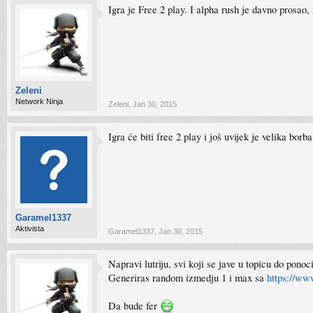
Igra je Free 2 play. I alpha rush je davno prosao, 
Zeleni
Network Ninja
Zeleni
,
Jan 30, 2015
Igra će biti free 2 play i još uvijek je velika bor
Garamel1337
Aktivista
Garamel1337
,
Jan 30, 2015
Napravi lutriju, svi koji se jave u topicu do ponoci
Generiras random izmedju 1 i max sa
https://ww
Da bude fer