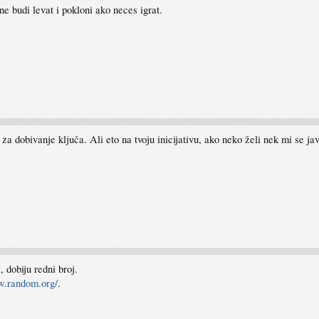
ne budi levat i pokloni ako neces igrat.
ba za dobivanje ključa. Ali eto na tvoju inicijativu, ako neko želi nek mi se j
, dobiju redni broj.
w.random.org/
.