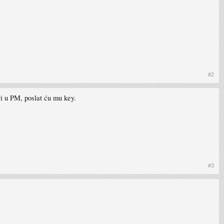
#2
avi u PM, poslat ću mu key.
#3