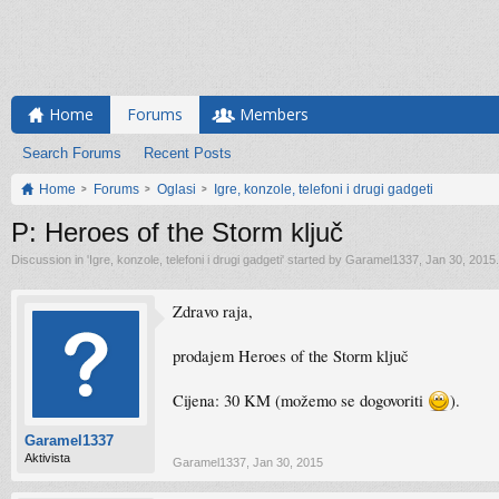
Home
Forums
Members
Search Forums
Recent Posts
Home
Forums
Oglasi
Igre, konzole, telefoni i drugi gadgeti
P: Heroes of the Storm ključ
Discussion in '
Igre, konzole, telefoni i drugi gadgeti
' started by
Garamel1337
,
Jan 30, 2015
.
Zdravo raja,
prodajem Heroes of the Storm ključ
Cijena: 30 KM (možemo se dogovoriti
).
Garamel1337
Aktivista
Garamel1337
,
Jan 30, 2015