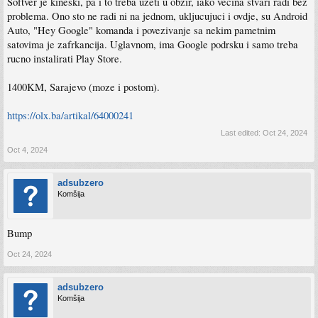
Softver je kineski, pa i to treba uzeti u obzir, iako vecina stvari radi bez
problema. Ono sto ne radi ni na jednom, ukljucujuci i ovdje, su Android
Auto, "Hey Google" komanda i povezivanje sa nekim pametnim
satovima je zafrkancija. Uglavnom, ima Google podrsku i samo treba
rucno instalirati Play Store.
1400KM, Sarajevo (moze i postom).
https://olx.ba/artikal/64000241
Last edited:
Oct 24, 2024
Oct 4, 2024
adsubzero
Komšija
Bump
Oct 24, 2024
adsubzero
Komšija