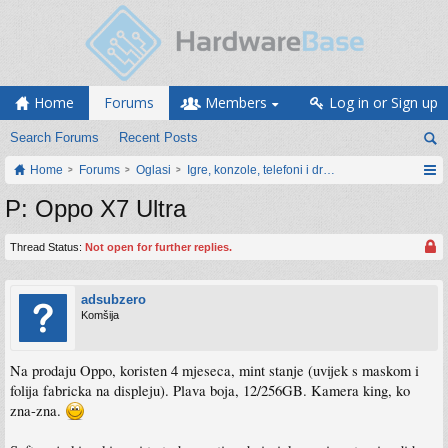
Home
Forums
Members
Log in or Sign up
Search Forums
Recent Posts
Home
Forums
Oglasi
Igre, konzole, telefoni i drugi gadgeti
P: Oppo X7 Ultra
Thread Status:
Not open for further replies.
adsubzero
Komšija
Na prodaju Oppo, koristen 4 mjeseca, mint stanje (uvijek s maskom i
folija fabricka na displeju). Plava boja, 12/256GB. Kamera king, ko
zna-zna.