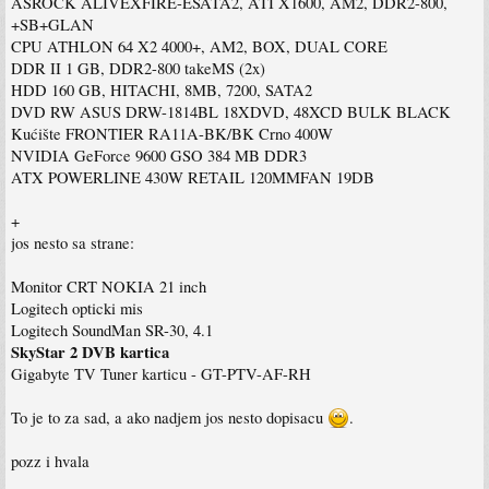
ASROCK ALIVEXFIRE-ESATA2, ATI X1600, AM2, DDR2-800,
+SB+GLAN
CPU ATHLON 64 X2 4000+, AM2, BOX, DUAL CORE
DDR II 1 GB, DDR2-800 takeMS (2x)
HDD 160 GB, HITACHI, 8MB, 7200, SATA2
DVD RW ASUS DRW-1814BL 18XDVD, 48XCD BULK BLACK
Kućište FRONTIER RA11A-BK/BK Crno 400W
NVIDIA GeForce 9600 GSO 384 MB DDR3
ATX POWERLINE 430W RETAIL 120MMFAN 19DB
+
jos nesto sa strane:
Monitor CRT NOKIA 21 inch
Logitech opticki mis
Logitech SoundMan SR-30, 4.1
SkyStar 2 DVB kartica
Gigabyte TV Tuner karticu - GT-PTV-AF-RH
To je to za sad, a ako nadjem jos nesto dopisacu
.
pozz i hvala