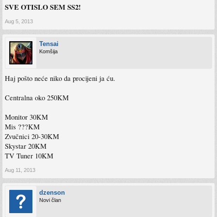
SVE OTISLO SEM SS2!
Aug 5, 2013
Tensai
Komšija
Haj pošto neće niko da procijeni ja ću.
Centralna oko 250KM
Monitor 30KM
Mis ???KM
Zvučnici 20-30KM
Skystar 20KM
TV Tuner 10KM
Aug 11, 2013
dzenson
Novi član