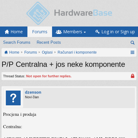
Home
Forums
Members
Log in or Sign up
Search Forums
Recent Posts
Home
Forums
Oglasi
Računari i komponente
P/P Centralna + jos neke komponente
Thread Status:
Not open for further replies.
dzenson
Novi član
Procjena i prodaja
Centralna: