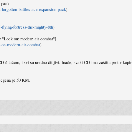
n pack
forgotten-battles-ace-expansion-pack
)
lying-fortress-the-mighty-8th
)
iv "Lock on: modern air combat"]
-on-modern-air-combat
)
itačem, i svi su uredno čitljivi. Inače, svaki CD ima zaštitu protiv kopira
 cijena je 50 KM.