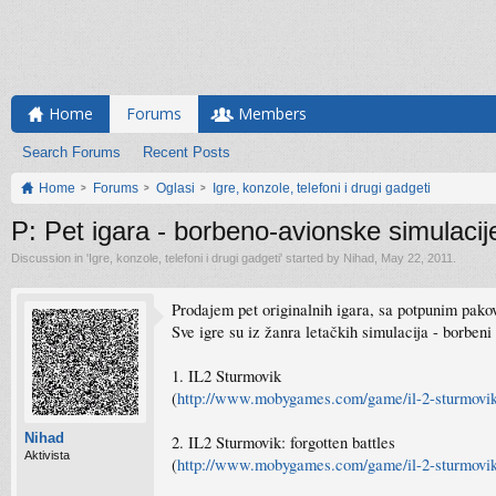
Home
Forums
Members
Search Forums
Recent Posts
Home
Forums
Oglasi
Igre, konzole, telefoni i drugi gadgeti
P: Pet igara - borbeno-avionske simulacij
Discussion in '
Igre, konzole, telefoni i drugi gadgeti
' started by
Nihad
,
May 22, 2011
.
Prodajem pet originalnih igara, sa potpunim pakov
Sve igre su iz žanra letačkih simulacija - borbeni 
1. IL2 Sturmovik
(
http://www.mobygames.com/game/il-2-sturmovi
Nihad
2. IL2 Sturmovik: forgotten battles
Aktivista
(
http://www.mobygames.com/game/il-2-sturmovik-