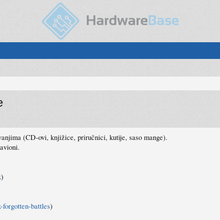
e
anjima (CD-ovi, knjižice, priručnici, kutije, saso mange).
avioni.
k
)
forgotten-battles
)