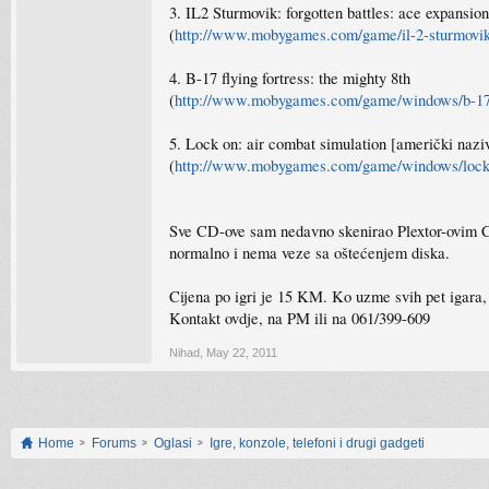
3. IL2 Sturmovik: forgotten battles: ace expansio
(
http://www.mobygames.com/game/il-2-sturmovik-
4. B-17 flying fortress: the mighty 8th
(
http://www.mobygames.com/game/windows/b-17-f
5. Lock on: air combat simulation [američki naz
(
http://www.mobygames.com/game/windows/lock
Sve CD-ove sam nedavno skenirao Plextor-ovim CD č
normalno i nema veze sa oštećenjem diska.
Cijena po igri je 15 KM. Ko uzme svih pet igara,
Kontakt ovdje, na PM ili na 061/399-609
Nihad
,
May 22, 2011
Home
Forums
Oglasi
Igre, konzole, telefoni i drugi gadgeti