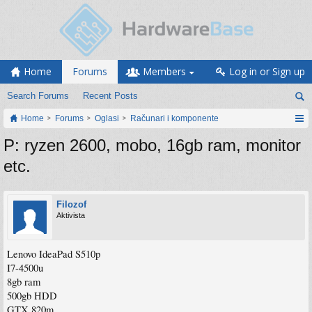
Home
Forums
Members
Log in or Sign up
Search Forums
Recent Posts
Home
Forums
Oglasi
Računari i komponente
P: ryzen 2600, mobo, 16gb ram, monitor
etc.
Filozof
Aktivista
Lenovo IdeaPad S510p
I7-4500u
8gb ram
500gb HDD
GTX 820m