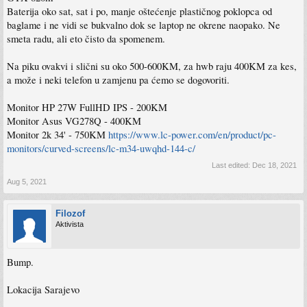
Baterija oko sat, sat i po, manje oštećenje plastičnog poklopca od
baglame i ne vidi se bukvalno dok se laptop ne okrene naopako. Ne
smeta radu, ali eto čisto da spomenem.
Na piku ovakvi i slični su oko 500-600KM, za hwb raju 400KM za kes,
a može i neki telefon u zamjenu pa ćemo se dogovoriti.
Monitor HP 27W FullHD IPS - 200KM
Monitor Asus VG278Q - 400KM
Monitor 2k 34' - 750KM
https://www.lc-power.com/en/product/pc-
monitors/curved-screens/lc-m34-uwqhd-144-c/
Last edited:
Dec 18, 2021
Aug 5, 2021
Filozof
Aktivista
Bump.
Lokacija Sarajevo