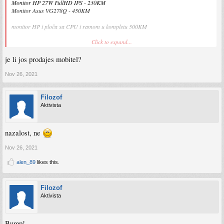
Monitor HP 27W FullHD IPS - 230KM
Monitor Asus VG278Q - 450KM
monitor HP i ploča sa CPU i ramom u kompletu 500KM
Click to expand...
Mobitel Xiaomi Poco X3 NFC kupljen krajem januara 500KM+ u fontele, 2 godine
garancije, bez packe - 350KM
je li jos prodajes mobitel?
Nov 26, 2021
Filozof
Aktivista
nazalost, ne
Nov 26, 2021
alen_89
likes this.
Filozof
Aktivista
Bump!