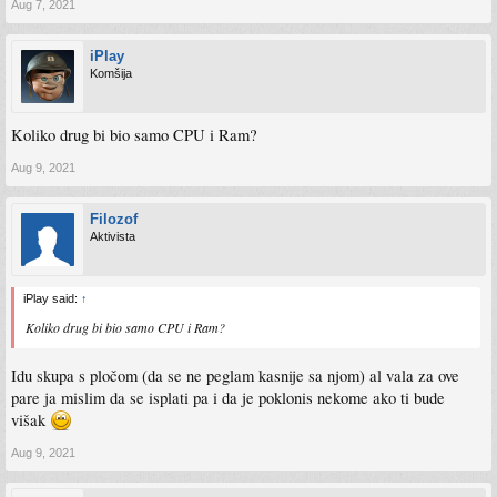
Aug 7, 2021
iPlay
Komšija
Koliko drug bi bio samo CPU i Ram?
Aug 9, 2021
Filozof
Aktivista
iPlay said:
↑
Koliko drug bi bio samo CPU i Ram?
Idu skupa s pločom (da se ne peglam kasnije sa njom) al vala za ove
pare ja mislim da se isplati pa i da je poklonis nekome ako ti bude
višak
Aug 9, 2021