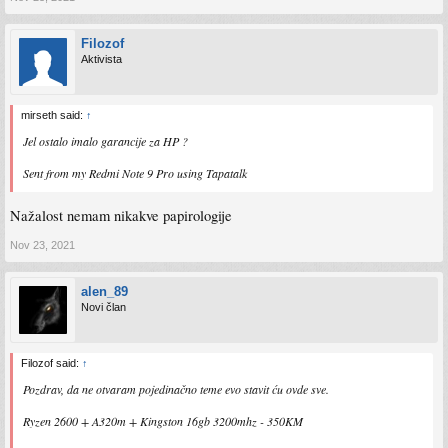
Filozof
Aktivista
mirseth said:
↑
Jel ostalo imalo garancije za HP ?
Sent from my Redmi Note 9 Pro using Tapatalk
Nažalost nemam nikakve papirologije
Nov 23, 2021
alen_89
Novi član
Filozof said:
↑
Pozdrav, da ne otvaram pojedinačno teme evo stavit ću ovde sve.
Ryzen 2600 + A320m + Kingston 16gb 3200mhz - 350KM