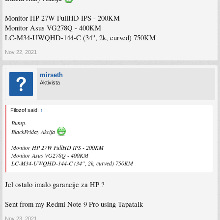
Monitor HP 27W FullHD IPS - 200KM
Monitor Asus VG278Q - 400KM
LC-M34-UWQHD-144-C (34'', 2k, curved) 750KM
Nov 22, 2021
mirseth
Aktivista
Filozof said:
↑
Bump.
BlackFriday Akcija
Monitor HP 27W FullHD IPS - 200KM
Monitor Asus VG278Q - 400KM
LC-M34-UWQHD-144-C (34'', 2k, curved) 750KM
Jel ostalo imalo garancije za HP ?
Sent from my Redmi Note 9 Pro using Tapatalk
Nov 23, 2021