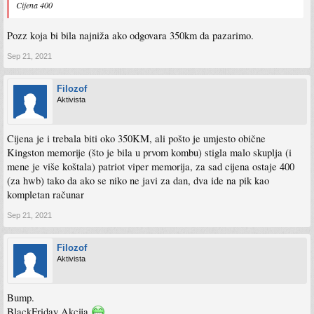
Cijena 400
Pozz koja bi bila najniža ako odgovara 350km da pazarimo.
Sep 21, 2021
Filozof
Aktivista
Cijena je i trebala biti oko 350KM, ali pošto je umjesto obične
Kingston memorije (što je bila u prvom kombu) stigla malo skuplja (i
mene je više koštala) patriot viper memorija, za sad cijena ostaje 400
(za hwb) tako da ako se niko ne javi za dan, dva ide na pik kao
kompletan računar
Sep 21, 2021
Filozof
Aktivista
Bump.
BlackFriday Akcija