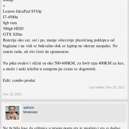
+
Lenovo IdeaPad S510p
I7-4500u
8gb ram
500gb HDD
GTX 820m
Baterija oko sat, sat i po, manje oštećenje plastičnog poklopca od
baglame i ne vidi se bukvalno dok se laptop ne okrene naopako. Ne
smeta radu, ali eto čisto da spomenem.
Na piku ovakvi i slični su oko 500-600KM, za hwb raju 400KM za kes,
a može i neki telefon u zamjenu pa ćemo se dogovoriti.
Edit: combo prodat
Last edited:
Dec 18, 2021
Dec 18, 2021
selvin
Moderator
Ne bi bilo lose da editujes u prvom postu sta je prodato i sta si dodao.