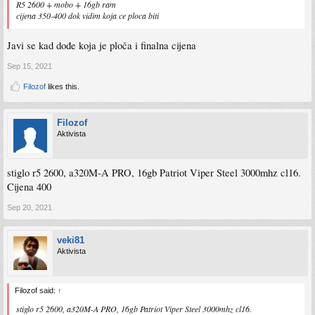
R5 2600 + mobo + 16gb ram
cijena 350-400 dok vidim koja ce ploca biti
Javi se kad dođe koja je ploča i finalna cijena
Sep 15, 2021
Filozof
likes this.
Filozof
Aktivista
stiglo r5 2600, a320M-A PRO, 16gb Patriot Viper Steel 3000mhz cl16.
Cijena 400
Sep 20, 2021
veki81
Aktivista
Filozof said:
↑
stiglo r5 2600, a320M-A PRO, 16gb Patriot Viper Steel 3000mhz cl16.