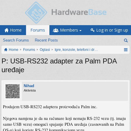
Home
Forums
Members
Log in or Sign up
Search Forums
Recent Posts
Home
Forums
Oglasi
Igre, konzole, telefoni i drugi gadgeti
P: USB-RS232 adapter za Palm PDA
uređaje
Nihad
Aktivista
Prodajem USB-RS232 adaptera proizvođača Palm inc.
Njegova namjena je da na računare koji nemaju RS-232 vezu (tj. imaju
samo USB vezu) omogući spajanje PDA uređaja (zasnovanih na Palm
OS-u) koji koriste RS-232 komunikacionu vezu.