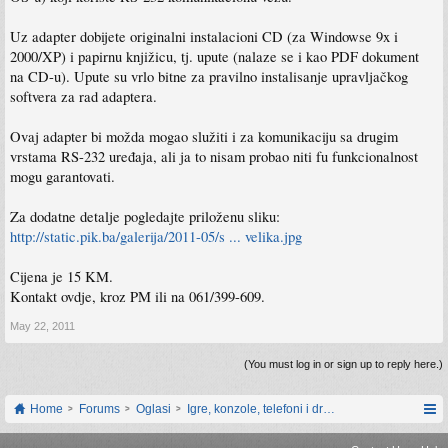
Uz adapter dobijete originalni instalacioni CD (za Windowse 9x i
2000/XP) i papirnu knjižicu, tj. upute (nalaze se i kao PDF dokument
na CD-u). Upute su vrlo bitne za pravilno instalisanje upravljačkog
softvera za rad adaptera.
Ovaj adapter bi možda mogao služiti i za komunikaciju sa drugim
vrstama RS-232 uređaja, ali ja to nisam probao niti fu funkcionalnost
mogu garantovati.
Za dodatne detalje pogledajte priloženu sliku:
http://static.pik.ba/galerija/2011-05/s ... velika.jpg
Cijena je 15 KM.
Kontakt ovdje, kroz PM ili na 061/399-609.
May 22, 2011
(You must log in or sign up to reply here.)
Home
Forums
Oglasi
Igre, konzole, telefoni i drugi gadgeti