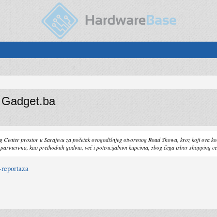
 Gadget.ba
ping Center prostor u Sarajevu za početak ovogodišnjeg otvorenog Road Showa, kroz koji ova k
 partnerima, kao prethodnih godina, već i potencijalnim kupcima, zbog čega izbor shopping c
 -reportaza