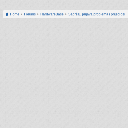
Home
Forums
HardwareBase
Sadržaj, prijava problema i prijedlozi