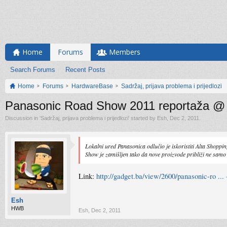
Home
Forums
Members
Search Forums
Recent Posts
Home
Forums
HardwareBase
Sadržaj, prijava problema i prijedlozi
Panasonic Road Show 2011 reportaža @
Discussion in '
Sadržaj, prijava problema i prijedlozi
' started by
Esh
,
Dec 2, 2011
.
Lokalni ured Panasonica odlučio je iskoristiti Alta Shop
Show je zamišljen tako da nove proizvode približi ne samo
Link:
http://gadget.ba/view/2600/panasonic-ro ...
Esh
HWB
Esh
,
Dec 2, 2011