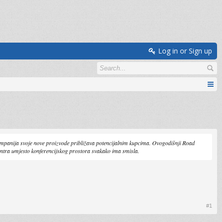
Log in or Sign up
ompanija svoje nove proizvode približava potencijalnim kupcima. Ovogodišnji Road
entra umjesto konferencijskog prostora svakako ima smisla.
#1