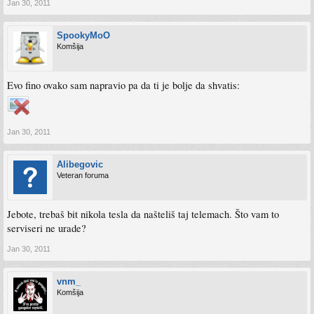
Jan 30, 2011
SpookyMoO
Komšija
Evo fino ovako sam napravio pa da ti je bolje da shvatis:
Jan 30, 2011
Alibegovic
Veteran foruma
Jebote, trebaš bit nikola tesla da našteliš taj telemach. Što vam to
serviseri ne urade?
Jan 30, 2011
vnm_
Komšija