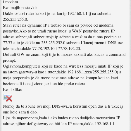
i modem.
Evo mojih postavki:
Dakle,ostavi ruter kako i je na lan ip 192.168.1.1 tj na subnetu
255.255.255.0.
Stavi ruter na dynamic IP i trebao bi sam da povuce od modema
postavke.Ako to ne uradi rucno kucaj u WAN postavke rutera IP
adresu,subnet,ali subnet tvoje ip adrese a mislim da ti ona pocinje sa
77.77 a to je dakle na 255.255.252.0 subnetu.Ukucaj rucno i DNS-ove
telemacha.dakle 77.78.192.10 i 77.78.192.20.
Default GW ne znam koji ti je to mozes saznati ako kucas u command
prompt.
Uglavnom,kompjuteri koji se kace na wireless moraju imati IP koji je
na istom gateway-u kao i ruter,dakle 192.168.1.xxx(255.255.255.0) a
moja preporuka je da rucno nastimas adrese na kompu koji se kaci
bezicno ali i onaj zicno jer i on ide preko rutera.
Evo i slike:
Nemoj da te zbune ovi moji DNS-ovi.Ja koristim open dns a ti ukucaj
one koje sam ti dao.
I jos da napomenem,kada i ako budes rucno dodijelio racunarima IP
adrese,njihov def.gateway ce biti lan IP rutera,dakle 192.168.1.1