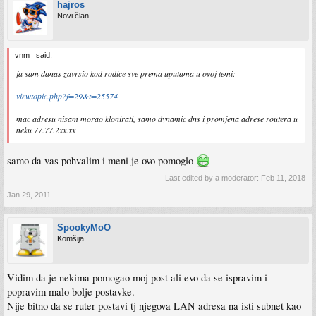
hajros
Novi član
vnm_ said:
ja sam danas zavrsio kod rodice sve prema uputama u ovoj temi:
viewtopic.php?f=29&t=25574
mac adresu nisam morao klonirati, samo dynamic dns i promjena adrese routera u
neku 77.77.2xx.xx
samo da vas pohvalim i meni je ovo pomoglo
Last edited by a moderator:
Feb 11, 2018
Jan 29, 2011
SpookyMoO
Komšija
Vidim da je nekima pomogao moj post ali evo da se ispravim i
popravim malo bolje postavke.
Nije bitno da se ruter postavi tj njegova LAN adresa na isti subnet kao