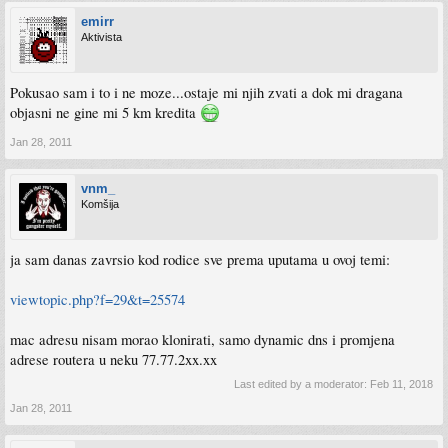
emirr
Aktivista
Pokusao sam i to i ne moze...ostaje mi njih zvati a dok mi dragana
objasni ne gine mi 5 km kredita
Jan 28, 2011
vnm_
Komšija
ja sam danas zavrsio kod rodice sve prema uputama u ovoj temi:
viewtopic.php?f=29&t=25574
mac adresu nisam morao klonirati, samo dynamic dns i promjena
adrese routera u neku 77.77.2xx.xx
Last edited by a moderator:
Feb 11, 2018
Jan 28, 2011