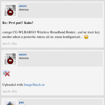
emirr
Aktivista
Re: Prvi put!! Kako?
corego CG-WLBARGO Wireless Broadband Router...sad ne trazi key
uredno uđem u postavke rutera ali ne znam konfigurisati...
Jan 27, 2011
emirr
Aktivista
Uploaded with
ImageShack.us
Jan 28, 2011
pac