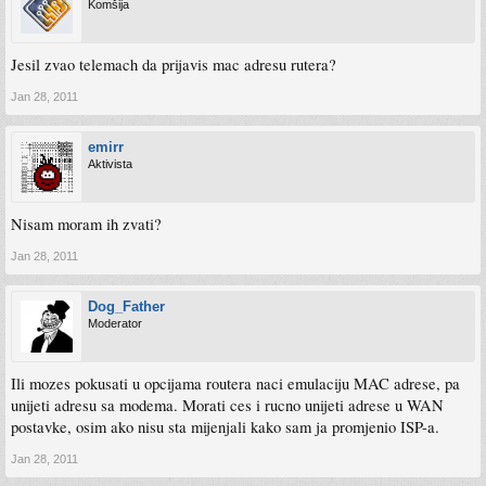
Komšija
Jesil zvao telemach da prijavis mac adresu rutera?
Jan 28, 2011
emirr
Aktivista
Nisam moram ih zvati?
Jan 28, 2011
Dog_Father
Moderator
Ili mozes pokusati u opcijama routera naci emulaciju MAC adrese, pa
unijeti adresu sa modema. Morati ces i rucno unijeti adrese u WAN
postavke, osim ako nisu sta mijenjali kako sam ja promjenio ISP-a.
Jan 28, 2011