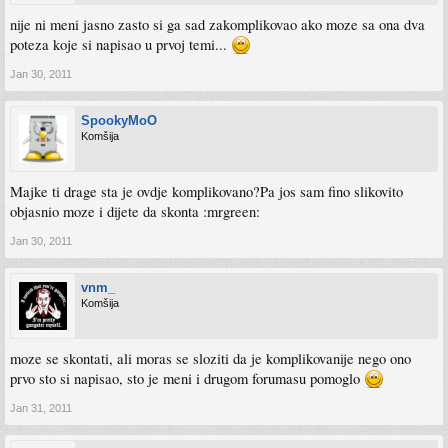
nije ni meni jasno zasto si ga sad zakomplikovao ako moze sa ona dva
poteza koje si napisao u prvoj temi...
Jan 30, 2011
SpookyMoO
Komšija
Majke ti drage sta je ovdje komplikovano?Pa jos sam fino slikovito
objasnio moze i dijete da skonta :mrgreen:
Jan 30, 2011
vnm_
Komšija
moze se skontati, ali moras se sloziti da je komplikovanije nego ono
prvo sto si napisao, sto je meni i drugom forumasu pomoglo
Jan 31, 2011