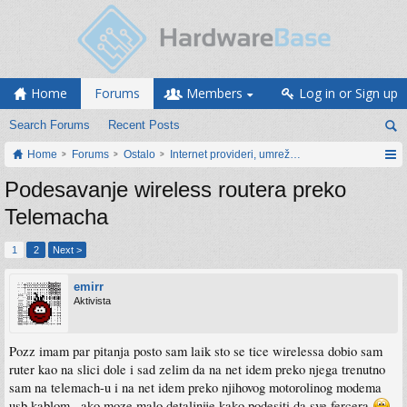
Home
Forums
Members
Log in or Sign up
Search Forums
Recent Posts
Home
Forums
Ostalo
Internet provideri, umrežavanje i web servisi
Podesavanje wireless routera preko
Telemacha
1
2
Next >
emirr
Aktivista
Pozz imam par pitanja posto sam laik sto se tice wirelessa dobio sam
ruter kao na slici dole i sad zelim da na net idem preko njega trenutno
sam na telemach-u i na net idem preko njihovog motorolinog modema
usb kablom...ako moze malo detaljnije kako podesiti da sve fercera