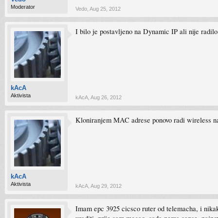
Moderator
Vedo
,
Aug 25, 2012
I bilo je postavljeno na Dynamic IP ali nije radi
kAcA
Aktivista
kAcA
,
Aug 26, 2012
Kloniranjem MAC adrese ponovo radi wireless na 
kAcA
Aktivista
kAcA
,
Aug 29, 2012
Imam epc 3925 cicsco ruter od telemacha, i nika