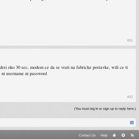
#31
rzi oko 30 sec, modem ce da se vrati na fabricke postavke, wifi ce ti
i ni username ni password
#32
(You must log in or sign up to reply here.)
Contact Us
Help