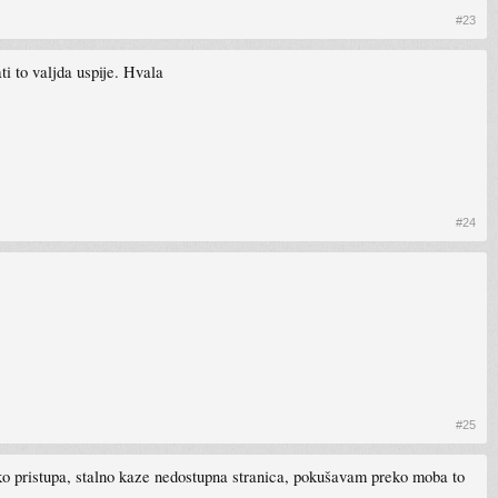
#23
i to valjda uspije. Hvala
#24
#25
ko pristupa, stalno kaze nedostupna stranica, pokušavam preko moba to