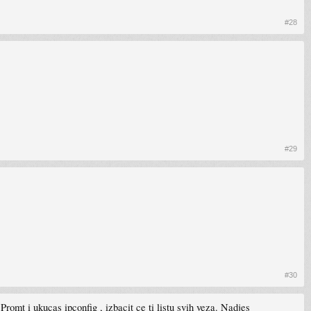
#28
#29
#30
romt i ukucas ipconfig , izbacit ce ti listu svih veza. Nadjes