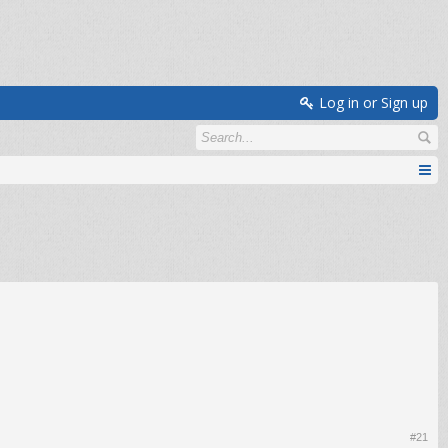
Log in or Sign up
#21