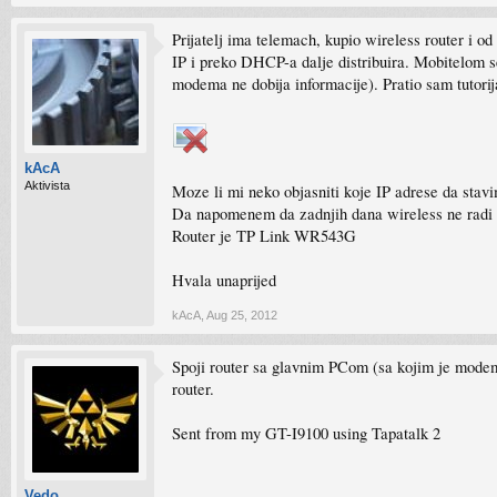
Prijatelj ima telemach, kupio wireless router i 
IP i preko DHCP-a dalje distribuira. Mobitelom s
modema ne dobija informacije). Pratio sam tutori
kAcA
Aktivista
Moze li mi neko objasniti koje IP adrese da stavi
Da napomenem da zadnjih dana wireless ne radi n
Router je TP Link WR543G
Hvala unaprijed
kAcA
,
Aug 25, 2012
Spoji router sa glavnim PCom (sa kojim je modem bi
router.
Sent from my GT-I9100 using Tapatalk 2
Vedo