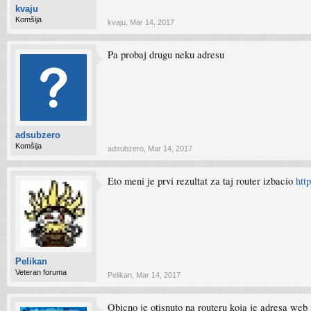
kvaju
Komšija
kvaju
,
Mar 14, 2017
Pa probaj drugu neku adresu
adsubzero
Komšija
adsubzero
,
Mar 14, 2017
Eto meni je prvi rezultat za taj router izbacio
htt
Pelikan
Veteran foruma
Pelikan
,
Mar 14, 2017
Obicno je otisnuto na routeru koja je adresa web 