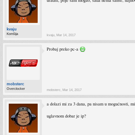
uraditi, prije sam mogao, sada nema sanse, najno
kvaju
Komšija
kvaju
,
Mar 14, 2017
Probaj preko pc-a
mobsterc
Overclocker
mobsterc
,
Mar 14, 2017
a dolazi mi za 3 dana, pa nisam u mogućnosti, 
uglavnom dobar je ip?