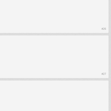
#26
#27