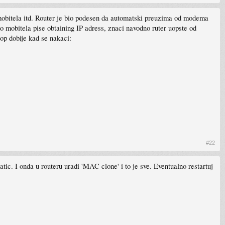
 mobitela itd. Router je bio podesen da automatski preuzima od modema
o mobitela pise obtaining IP adress, znaci navodno ruter uopste od
op dobije kad se nakaci:
#22
tic. I onda u routeru uradi 'MAC clone' i to je sve. Eventualno restartuj