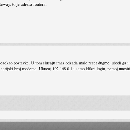
ateway, to je adresa routera.
e cackao postavke. U tom slucaju imas odzada malo reset dugme, ubodi ga i d
serijski broj modema. Ukucaj 192.168.0.1 i samo klikni login, nemoj unosit