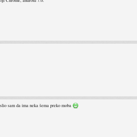
viji Chrome, android 7.0.
mislio sam da ima neka šema preko moba