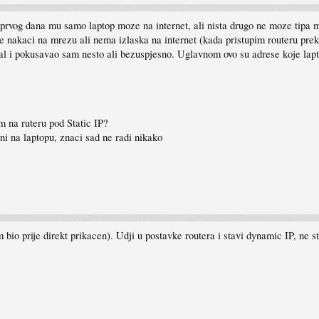
od prvog dana mu samo laptop moze na internet, ali nista drugo ne moze tipa
e nakaci na mrezu ali nema izlaska na internet (kada pristupim routeru prek
jal i pokusavao sam nesto ali bezuspjesno. Uglavnom ovo su adrese koje lapt
m na ruteru pod Static IP?
i na laptopu, znaci sad ne radi nikako
o prije direkt prikacen). Udji u postavke routera i stavi dynamic IP, ne sta