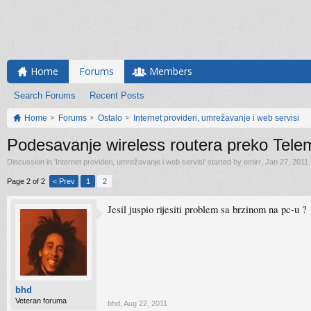
Home
Forums
Members
Search Forums
Recent Posts
Home
Forums
Ostalo
Internet provideri, umrežavanje i web servisi
Podesavanje wireless routera preko Tel
Discussion in '
Internet provideri, umrežavanje i web servisi
' started by
emirr
,
Jan 27, 2011
.
Page 2 of 2
< Prev
1
2
Jesil juspio rijesiti problem sa brzinom na pc-u ?
bhd
Veteran foruma
bhd
,
Aug 22, 2011