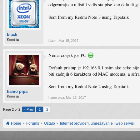
odgovarajucu u listi i vidis sta pise kao default g
Sent from my Redmi Note 3 using Tapatalk
black
Komšija
black
,
Mar 15, 2017
Nema covjek jos PC
Default pristup je 192.168.0.1 osim ako neko nij
biti zadnjih 6 karaktera od MAC modema, a sifra 
Sent from my Redmi Note 2 using Tapatalk
hamo pipa
Komšija
hamo pipa
,
Mar 15, 2017
Page 2 of 2
< Prev
1
2
Home
Forums
Ostalo
Internet provideri, umrežavanje i web servisi