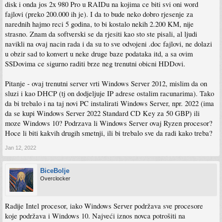
disk i onda jos 2x 980 Pro u RAIDu na kojima ce biti svi oni word
fajlovi (preko 200.000 ih je). I da to bude neko dobro rjesenje za
narednih hajmo reci 5 godina, to bi kostalo nekih 2.200 KM, nije
strasno. Znam da softverski se da rjesiti kao sto ste pisali, al ljudi
navikli na ovaj nacin rada i da su to sve odvojeni .doc fajlovi, ne dolazi
u obzir sad to konvert u neke druge baze podataka itd, a sa ovim
SSDovima ce sigurno raditi brze neg trenutni obicni HDDovi.
Pitanje - ovaj trenutni server vrti Windows Server 2012, mislim da on
sluzi i kao DHCP (tj on dodjeljuje IP adrese ostalim racunarima). Tako
da bi trebalo i na taj novi PC instalirati Windows Server, npr. 2022 (ima
da se kupi Windows Server 2022 Standard CD Key za 50 GBP) ili
moze Windows 10? Podrzava li Windows Server ovaj Ryzen procesor?
Hoce li biti kakvih drugih smetnji, ili bi trebalo sve da radi kako treba?
Jan 12, 2022
BiceBolje
Overclocker
Radije Intel procesor, iako Windows Server podržava sve procesore
koje podržava i Windows 10. Najveći iznos novca potrošiti na