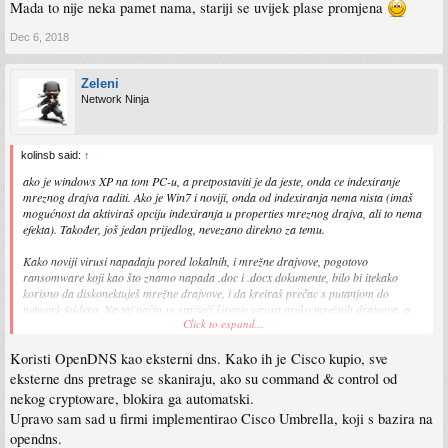
Mada to nije neka pamet nama, stariji se uvijek plase promjena
Dec 6, 2018
Zeleni
Network Ninja
kolinsb said:
↑
ako je windows XP na tom PC-u, a pretpostaviti je da jeste, onda ce indexiranje
mreznog drajva raditi. Ako je Win7 i noviji, onda od indexiranja nema nista (imaš
mogućnost da aktiviraš opciju indexiranja u properties mreznog drajva, ali to nema
efekta). Također, još jedan prijedlog, nevezano direkno za temu.
Kako noviji virusi napadaju pored lokalnih, i mrežne drajvove, pogotovo
ransomware koji kao što znamo napada .doc i .docx dokumente, bilo bi itekako
korisno da diskonektuješ mrežne drajvove, i da kreiraš prečac s putanjom do
network foldera. Na taj način se spriječi širenje virusa preko mrežnih drajvova, a
Click to expand...
korisnik preko prečice na desktopu ulazi u shared folder i traži šta mu treba.
Koristi OpenDNS kao eksterni dns. Kako ih je Cisco kupio, sve
eksterne dns pretrage se skaniraju, ako su command & control od
nekog cryptoware, blokira ga automatski.
Upravo sam sad u firmi implementirao Cisco Umbrella, koji s bazira na
opendns.