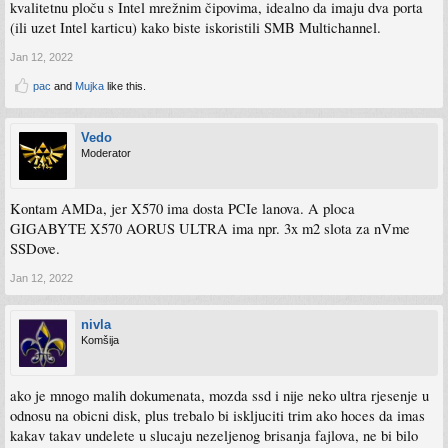
kvalitetnu ploču s Intel mrežnim čipovima, idealno da imaju dva porta
(ili uzet Intel karticu) kako biste iskoristili SMB Multichannel.
Jan 12, 2022
pac
and
Mujka
like this.
Vedo
Moderator
Kontam AMDa, jer X570 ima dosta PCIe lanova. A ploca
GIGABYTE X570 AORUS ULTRA ima npr. 3x m2 slota za nVme
SSDove.
Jan 12, 2022
nivla
Komšija
ako je mnogo malih dokumenata, mozda ssd i nije neko ultra rjesenje u
odnosu na obicni disk, plus trebalo bi iskljuciti trim ako hoces da imas
kakav takav undelete u slucaju nezeljenog brisanja fajlova, ne bi bilo