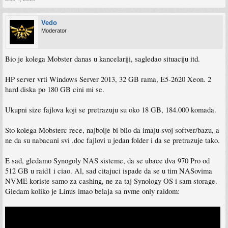
Vedo
Moderator
Bio je kolega Mobster danas u kancelariji, sagledao situaciju itd.
HP server vrti Windows Server 2013, 32 GB rama, E5-2620 Xeon. 2
hard diska po 180 GB cini mi se.
Ukupni size fajlova koji se pretrazuju su oko 18 GB, 184.000 komada.
Sto kolega Mobsterc rece, najbolje bi bilo da imaju svoj softver/bazu, a
ne da su nabacani svi .doc fajlovi u jedan folder i da se pretrazuje tako.
E sad, gledamo Synogoly NAS sisteme, da se ubace dva 970 Pro od
512 GB u raid1 i ciao. Al, sad citajuci ispade da se u tim NASovima
NVME koriste samo za cashing, ne za taj Synology OS i sam storage.
Gledam koliko je Linus imao belaja sa nvme only raidom: