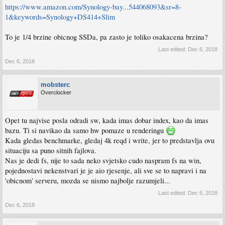
https://www.amazon.com/Synology-bay...544068093&sr=8-
1&keywords=Synology+DS414+Slim
To je 1/4 brzine obicnog SSDa, pa zasto je toliko osakacena brzina?
Last edited:
Dec 6, 2018
Dec 6, 2018
mobsterc
Overclocker
Opet tu najvise posla odradi sw, kada imas dobar index, kao da imas
bazu. Ti si navikao da samo hw pomaze u renderingu
Kada gledas benchmarke, gledaj 4k reqd i write, jer to predstavlja ovu
situaciju sa puno sitnih fajlova.
Nas je dedi fs, nije to sada neko svjetsko cudo naspram fs na win,
pojednostavi nekenstvari je je aio rjesenje, ali sve se to napravi i na
'obicnom' serveru, mozda se nismo najbolje razumjeli...
Last edited:
Dec 6, 2018
Dec 6, 2018