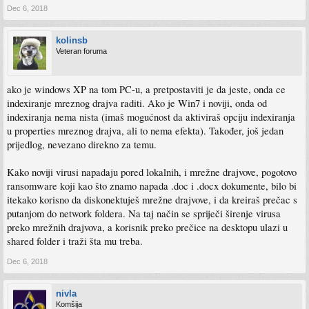
Dec 6, 2018
kolinsb
Veteran foruma
ako je windows XP na tom PC-u, a pretpostaviti je da jeste, onda ce
indexiranje mreznog drajva raditi. Ako je Win7 i noviji, onda od
indexiranja nema nista (imaš mogućnost da aktiviraš opciju indexiranja
u properties mreznog drajva, ali to nema efekta). Također, još jedan
prijedlog, nevezano direkno za temu.
Kako noviji virusi napadaju pored lokalnih, i mrežne drajvove, pogotovo
ransomware koji kao što znamo napada .doc i .docx dokumente, bilo bi
itekako korisno da diskonektuješ mrežne drajvove, i da kreiraš prečac s
putanjom do network foldera. Na taj način se spriječi širenje virusa
preko mrežnih drajvova, a korisnik preko prečice na desktopu ulazi u
shared folder i traži šta mu treba.
Dec 6, 2018
nivla
Komšija