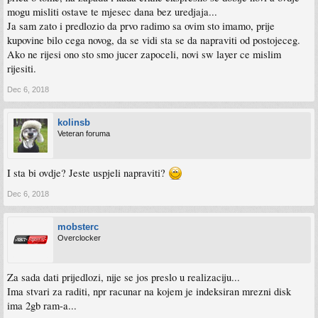
mogu misliti ostave te mjesec dana bez uredjaja...
Ja sam zato i predlozio da prvo radimo sa ovim sto imamo, prije
kupovine bilo cega novog, da se vidi sta se da napraviti od postojeceg.
Ako ne rijesi ono sto smo jucer zapoceli, novi sw layer ce mislim
rijesiti.
Dec 6, 2018
kolinsb
Veteran foruma
I sta bi ovdje? Jeste uspjeli napraviti?
Dec 6, 2018
mobsterc
Overclocker
Za sada dati prijedlozi, nije se jos preslo u realizaciju...
Ima stvari za raditi, npr racunar na kojem je indeksiran mrezni disk
ima 2gb ram-a...