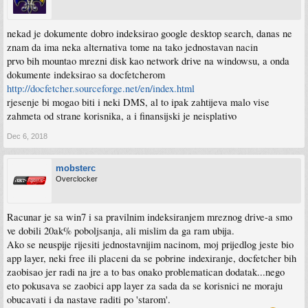
nekad je dokumente dobro indeksirao google desktop search, danas ne
znam da ima neka alternativa tome na tako jednostavan nacin
prvo bih mountao mrezni disk kao network drive na windowsu, a onda
dokumente indeksirao sa docfetcherom
http://docfetcher.sourceforge.net/en/index.html
rjesenje bi mogao biti i neki DMS, al to ipak zahtijeva malo vise
zahmeta od strane korisnika, a i finansijski je neisplativo
Dec 6, 2018
mobsterc
Overclocker
Racunar je sa win7 i sa pravilnim indeksiranjem mreznog drive-a smo
ve dobili 20ak% poboljsanja, ali mislim da ga ram ubija.
Ako se neuspije rijesiti jednostavnijim nacinom, moj prijedlog jeste bio
app layer, neki free ili placeni da se pobrine indexiranje, docfetcher bih
zaobisao jer radi na jre a to bas onako problematican dodatak...nego
eto pokusava se zaobici app layer za sada da se korisnici ne moraju
obucavati i da nastave raditi po 'starom'.