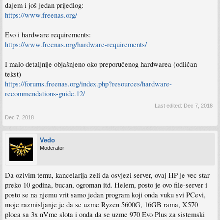
dajem i još jedan prijedlog:
https://www.freenas.org/
Evo i hardware requirements:
https://www.freenas.org/hardware-requirements/
I malo detaljnije objašnjeno oko preporučenog hardwarea (odličan
tekst)
https://forums.freenas.org/index.php?resources/hardware-
recommendations-guide.12/
Last edited:
Dec 7, 2018
Dec 7, 2018
Vedo
Moderator
Da ozivim temu, kancelarija zeli da osvjezi server, ovaj HP je vec star
preko 10 godina, bucan, ogroman itd. Helem, posto je ovo file-server i
posto se na njemu vrit samo jedan program koji onda vuku svi PCevi,
moje razmisljanje je da se uzme Ryzen 5600G, 16GB rama, X570
ploca sa 3x nVme slota i onda da se uzme 970 Evo Plus za sistemski