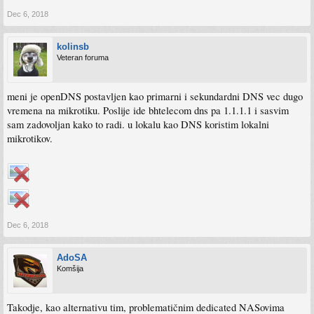
Dec 6, 2018
kolinsb
Veteran foruma
meni je openDNS postavljen kao primarni i sekundardni DNS vec dugo
vremena na mikrotiku. Poslije ide bhtelecom dns pa 1.1.1.1 i sasvim
sam zadovoljan kako to radi. u lokalu kao DNS koristim lokalni
mikrotikov.
Dec 6, 2018
AdoSA
Komšija
Takodje, kao alternativu tim, problematičnim dedicated NASovima