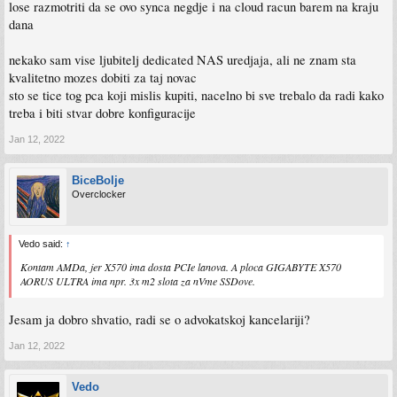
lose razmotriti da se ovo synca negdje i na cloud racun barem na kraju
dana
nekako sam vise ljubitelj dedicated NAS uredjaja, ali ne znam sta
kvalitetno mozes dobiti za taj novac
sto se tice tog pca koji mislis kupiti, nacelno bi sve trebalo da radi kako
treba i biti stvar dobre konfiguracije
Jan 12, 2022
BiceBolje
Overclocker
Vedo said:
↑
Kontam AMDa, jer X570 ima dosta PCIe lanova. A ploca GIGABYTE X570
AORUS ULTRA ima npr. 3x m2 slota za nVme SSDove.
Jesam ja dobro shvatio, radi se o advokatskoj kancelariji?
Jan 12, 2022
Vedo