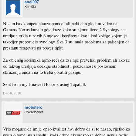
anel007
Komšija
Nisam bas kompetentanza pomoci ali neki dan gledam video na
Gamers Nexus kanalu gdje kaze kako su njemu licno 2 Synology nas
uredjaja crkla u pevih 6 mjeseci korištenja kao i kod kolege kojem je
takodjer preporucio synology. Sva 3 su imala problema sa paljenjen da
prestanu reagovati na power tipku.
Za obicnog korisnika ajmo reci da to i nije preveliki problem ali ako se
od takvog uredjaja očekuje stabilnost i pouzdanost u poslovnom
okruzenju onda i na to treba obratiti paznju.
Sent from my Huawei Honor 8 using Tapatalk
Dec 6, 2018
mobsterc
Overclocker
Vrlo moguce da im je opao kvalitet hw, dobro da si to nasao, rijetko ko
prica o tome, na zapadu i kada crkne ekspresno se dobije novi a ovdje