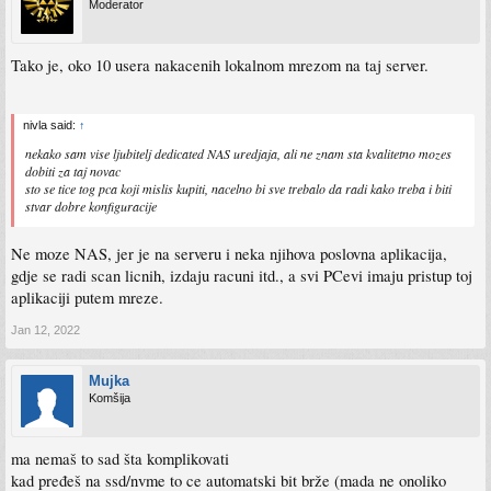
Moderator
Tako je, oko 10 usera nakacenih lokalnom mrezom na taj server.
nivla said:
↑
nekako sam vise ljubitelj dedicated NAS uredjaja, ali ne znam sta kvalitetno mozes
dobiti za taj novac
sto se tice tog pca koji mislis kupiti, nacelno bi sve trebalo da radi kako treba i biti
stvar dobre konfiguracije
Ne moze NAS, jer je na serveru i neka njihova poslovna aplikacija,
gdje se radi scan licnih, izdaju racuni itd., a svi PCevi imaju pristup toj
aplikaciji putem mreze.
Jan 12, 2022
Mujka
Komšija
ma nemaš to sad šta komplikovati
kad pređeš na ssd/nvme to ce automatski bit brže (mada ne onoliko