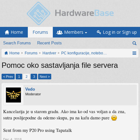
Home
Forums
Members
Log in or Sign up
Search Forums
Recent Posts
Home
Forums
Hardver
PC konfiguracije, notebook računari, servis
Pomoc oko sastavljanja file servera
< Prev
1
2
3
Next >
Vedo
Moderator
Kancelarija je u starom gradu. Ako ima ko od vas voljan a da zna,
sutra poslijepodne da odemo skupa, pa na kafu damo pare
Sent from my P20 Pro using Tapatalk
Dec 4, 2018