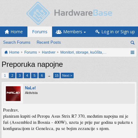
Home
Forums
Members
Log in or Sign up
Search Forums
Recent Posts
Home
Forums
Hardver
Monitori, storage, kućišta, periferija
Preporuka napojne
1
2
3
4
5
6
→
15
Next >
NaLe!
Aktivista
Pozdrav,
planiram kupiti od Peropa Asus Strix R7 370, međutim napojna mi je
fuš (Assembled in Bosnia - 400W), uzeta je prije par godina u paketu s
konfiguracijom iz Geneleca, pa se bojim zezancije s njom.