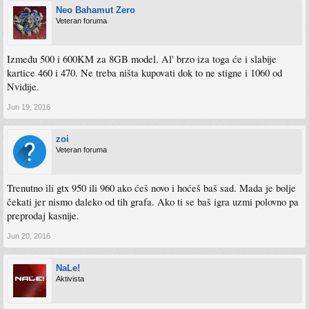
Neo Bahamut Zero
Veteran foruma
Između 500 i 600KM za 8GB model. Al' brzo iza toga će i slabije
kartice 460 i 470. Ne treba ništa kupovati dok to ne stigne i 1060 od
Nvidije.
Jun 19, 2016
zoi
Veteran foruma
Trenutno ili gtx 950 ili 960 ako ćeš novo i hoćeš baš sad. Mada je bolje
čekati jer nismo daleko od tih grafa. Ako ti se baš igra uzmi polovno pa
preprodaj kasnije.
Jun 20, 2016
NaLe!
Aktivista