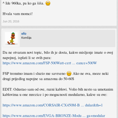
^ Ide 960ka, pa ko ga šiša.
Hvala vam momci!
Jun 20, 2016
efo
Komšija
Da ne otvaram novi topic, bilo ih je dosta, kakvo misljenje imate o ovoj
napojnoj, isplati li se ovih para:
https://www.amazon.com/FSP-500Watt-cert ... eance+500W
FSP trenutno imam i sluzio me savrseno
Ako ne ova, moze neki
drugi prijedlog napojne sa amazona do 50-60$
EDIT: Odustao sam od ove, ruzni kablovi. Volio bih nesto sa umotanim
kablovima u one mrezice i po mogucnosti modularno, kakve su ove:
https://www.amazon.com/CORSAIR-CX450M-B ... dular&th=1
https://www.amazon.com/EVGA-BRONZE-Modu ... ga+modular