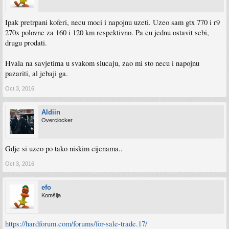
Ipak pretrpani koferi, necu moci i napojnu uzeti. Uzeo sam gtx 770 i r9
270x polovne za 160 i 120 km respektivno. Pa cu jednu ostavit sebi,
drugu prodati.
Hvala na savjetima u svakom slucaju, zao mi sto necu i napojnu
pazariti, al jebaji ga.
Oct 3, 2016
Aldiin
Overclocker
Gdje si uzeo po tako niskim cijenama..
Oct 3, 2016
efo
Komšija
https://hardforum.com/forums/for-sale-trade.17/