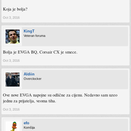
Koja je bolja?
Oct 3, 2016
KingT
Veteran foruma
Bolja je EVGA BQ, Corsair CX je smece.
Oct 3, 2016
Aldiin
Overclocker
Ove nove EVGA napojne su odlične za cijenu. Nedavno sam uzeo
jednu za prijatelja, veoma tiha.
Oct 3, 2016
efo
Komšija