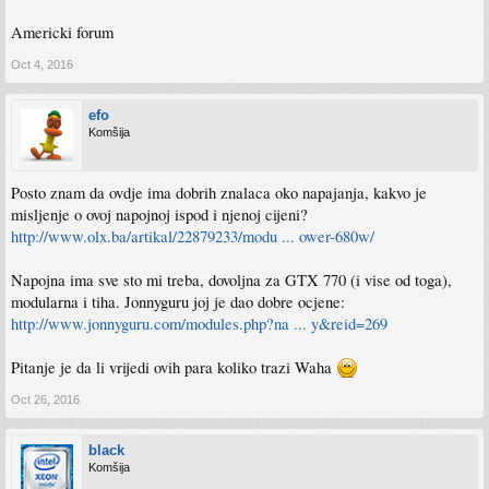
Americki forum
Oct 4, 2016
efo
Komšija
Posto znam da ovdje ima dobrih znalaca oko napajanja, kakvo je
misljenje o ovoj napojnoj ispod i njenoj cijeni?
http://www.olx.ba/artikal/22879233/modu ... ower-680w/
Napojna ima sve sto mi treba, dovoljna za GTX 770 (i vise od toga),
modularna i tiha. Jonnyguru joj je dao dobre ocjene:
http://www.jonnyguru.com/modules.php?na ... y&reid=269
Pitanje je da li vrijedi ovih para koliko trazi Waha
Oct 26, 2016
black
Komšija