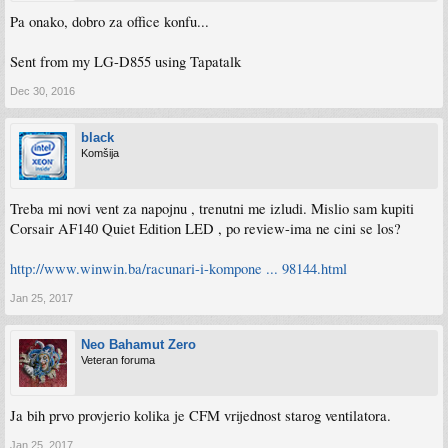
Pa onako, dobro za office konfu...
Sent from my LG-D855 using Tapatalk
Dec 30, 2016
black
Komšija
Treba mi novi vent za napojnu , trenutni me izludi. Mislio sam kupiti
Corsair AF140 Quiet Edition LED , po review-ima ne cini se los?
http://www.winwin.ba/racunari-i-kompone ... 98144.html
Jan 25, 2017
Neo Bahamut Zero
Veteran foruma
Ja bih prvo provjerio kolika je CFM vrijednost starog ventilatora.
Jan 25, 2017