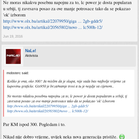
Ne moras nikakvu posebnu napojnu za to, lc power je dosta popularan
u srbiji, tj zavrsava posao za ove manje potrosace tako da se pokazao
'ok' izborom
http://www.olx.ba/artikal/22079950/giga ... 2gb-gddr5/
http://www.olx.ba/artikal/20565802/novo ... lc500h-12/
Jun 19, 2016
NaLe!
Aktivista
mobsterc said:
Koliko je ona, oko 300? Ja mislim da je skupa, nije sada bas najbolje vrijeme za
kupovinu graficke. Gtx950 je brza/manje trosi a tu je negdje sa cijenom..
Ne moras nikakvu posebnu napojnu za to, lc power je dosta popularan u srbiji, tj
zavrsava posao za ove manje potrosace tako da se pokazao 'ok' izborom
http://www.olx.ba/artikal/22079950/giga ... 2gb-gddr5/
http://www.olx.ba/artikal/20565802/novo ... lc500h-12/
Par KM ispod 300. Pogledam i to.
Nikad nije dobro vrijeme, uvijek neka nova generacija pristiže.