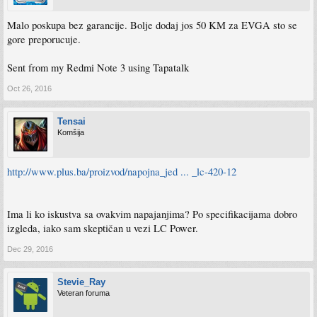
Malo poskupa bez garancije. Bolje dodaj jos 50 KM za EVGA sto se
gore preporucuje.
Sent from my Redmi Note 3 using Tapatalk
Oct 26, 2016
Tensai
Komšija
http://www.plus.ba/proizvod/napojna_jed ... _lc-420-12
Ima li ko iskustva sa ovakvim napajanjima? Po specifikacijama dobro
izgleda, iako sam skeptičan u vezi LC Power.
Dec 29, 2016
Stevie_Ray
Veteran foruma