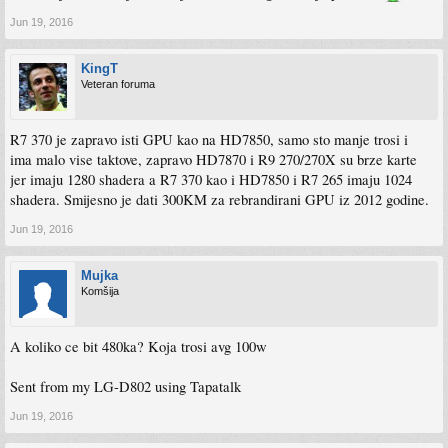
Jun 19, 2016
KingT
Veteran foruma
R7 370 je zapravo isti GPU kao na HD7850, samo sto manje trosi i
ima malo vise taktove, zapravo HD7870 i R9 270/270X su brze karte
jer imaju 1280 shadera a R7 370 kao i HD7850 i R7 265 imaju 1024
shadera. Smijesno je dati 300KM za rebrandirani GPU iz 2012 godine.
Jun 19, 2016
Mujka
Komšija
A koliko ce bit 480ka? Koja trosi avg 100w
Sent from my LG-D802 using Tapatalk
Jun 19, 2016