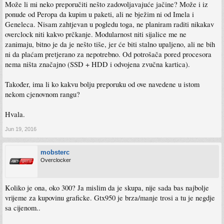
Može li mi neko preporučiti nešto zadovoljavajuće jačine? Može i iz
ponude od Peropa da kupim u paketi, ali ne bježim ni od Imela i
Geneleca. Nisam zahtjevan u pogledu toga, ne planiram raditi nikakav
overclock niti kakvo prčkanje. Modularnost niti sijalice me ne
zanimaju, bitno je da je nešto tiše, jer će biti stalno upaljeno, ali ne bih
ni da plaćam pretjerano za nepotrebno. Od potrošača pored procesora
nema ništa značajno (SSD + HDD i odvojena zvučna kartica).
Također, ima li ko kakvu bolju preporuku od ove navedene u istom
nekom cjenovnom rangu?
Hvala.
Jun 19, 2016
mobsterc
Overclocker
Koliko je ona, oko 300? Ja mislim da je skupa, nije sada bas najbolje
vrijeme za kupovinu graficke. Gtx950 je brza/manje trosi a tu je negdje
sa cijenom..