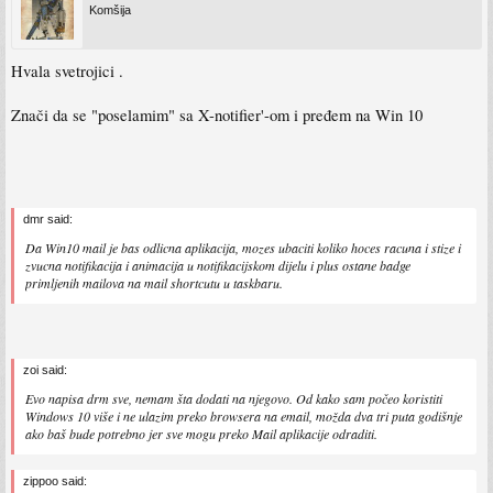
Komšija
Hvala svetrojici .
Znači da se "poselamim" sa X-notifier'-om i pređem na Win 10
dmr said:
Da Win10 mail je bas odlicna aplikacija, mozes ubaciti koliko hoces racuna i stize i
zvucna notifikacija i animacija u notifikacijskom dijelu i plus ostane badge
primljenih mailova na mail shortcutu u taskbaru.
zoi said:
Evo napisa drm sve, nemam šta dodati na njegovo. Od kako sam počeo koristiti
Windows 10 više i ne ulazim preko browsera na email, možda dva tri puta godišnje
ako baš bude potrebno jer sve mogu preko Mail aplikacije odraditi.
zippoo said: