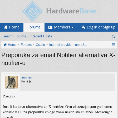
Home
Forums
Members
Log in or Sign up
Search Forums
Recent Posts
Home
Forums
Ostalo
Internet provideri, umrežavanje i web servisi
Preporuka za email Notifier alternativa X-
notifier-u
sumeir
Komšija
Pozdrav
Ima li ko kavu alternativu za X-notifier. Ovu ekstenziju sam godinama
koristio u FF na preporuku kolege zoi-a nakon što su MSN Messenger
ugasili.