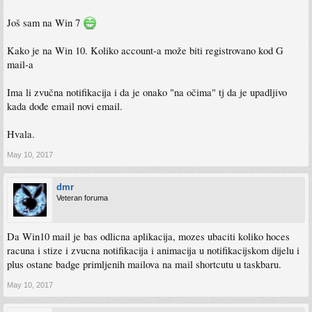
Još sam na Win 7
Kako je na Win 10. Koliko account-a može biti registrovano kod G
mail-a
Ima li zvučna notifikacija i da je onako "na očima" tj da je upadljivo
kada dođe email novi email.
Hvala.
May 10, 2017
dmr
Veteran foruma
Da Win10 mail je bas odlicna aplikacija, mozes ubaciti koliko hoces
racuna i stize i zvucna notifikacija i animacija u notifikacijskom dijelu i
plus ostane badge primljenih mailova na mail shortcutu u taskbaru.
May 10, 2017