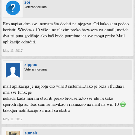
zoi
Veteran foruma
Evo napisa drm sve, nemam šta dodati na njegovo. Od kako sam počeo
koristiti Windows 10 više i ne ulazim preko browsera na email, možda
dva tri puta godišnje ako baš bude potrebno jer sve mogu preko Mail
aplikacije odraditi.
May 11, 2017
zippoo
Veteran foruma
mail aplikacija je najbolji dio win10 sistema...tako je brza i fluidna i
ima sve funkcije
nekada kada moram otvoriti preko browsera,to sve ide nekako
sporo,traljavo...bas sam se navikao i razmazio na mail na win 10
takodjer notifikacije za mail su ekstra
May 11, 2017
sumeir