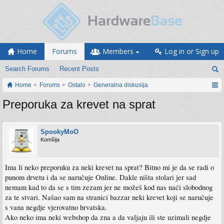
Home
Forums
Members
Log in or Sign up
Search Forums
Recent Posts
Home
Forums
Ostalo
Generalna diskusija
Preporuka za krevet na sprat
SpookyMoO
Komšija
Ima li neko preporuku za neki krevet na sprat? Bitno mi je da se radi o
punom drvetu i da se naručuje Online. Dakle ništa stolari jer sad
nemam kad to da se s tim zezam jer ne možeš kod nas naći slobodnog
za te stvari. Našao sam na stranici bazzar neki krevet koji se naručuje
s vana negdje vjerovatno hrvatska.
Ako neko ima neki webshop da zna a da valjaju ili ste uzimali negdje