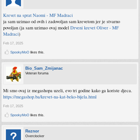
natur
https://ezam.ba/proizvod/krevet-na-sprat-novi/
Krevet na sprat Naomi - MF Madraci
ja sam uzimao od ovih i zadovoljan sam krevetom jer je stvarno
https://saga-bih.com/proizvod/krevet-na-sprat-mario-family/
povoljan (ja sam uzimao ovaj model
Drveni krevet Oliver - MF
Madraci
)
https://pennyshop.ba/shop/proizvod/...-na-sprat-2000x900x1715mm-bbd-ttw-
sivi/231117
Feb 17, 2025
Taj baazar se čini ko neki webshop poput ekupi i vidim da za neke artikle linka
SpookyMoO
likes this.
shopove npr otvoriš veš mašinu piše prodavač Neptun BH:
https://bazzar.ba/p/NQ4E2AQ-ww80t4020ee1le
Bio_Sam_Zmijanac
Veteran foruma
Mi smo ovaj iz megashopa uzeli, evo tri godine kako ga koriste djeca.
https://megashop.ba/krevet-na-kat-beko-bijela.html
Feb 17, 2025
SpookyMoO
likes this.
Reznor
Overclocker