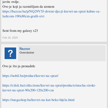
javite ovdje.
Ovo je koji ja razmišljam da uzmem
https://bazzar.ba/p/NQ29V5J-drveni-djecji-krevet-na-sprat-kubus-sa-
ladicom-190x80cm-grafit-sivi
Sent from my galaxy s23
Feb 16, 2025
Reznor
Overclocker
Ovo je što ja pronađoh:
https://nobil.ba/product/krevet-na-sprat/
https://cilek.ba/collections/krevet-na-sprat/products/mocha-siroki-
krevet-na-sprat-90x200-120x200-cm
https://megashop.ba/krevet-na-kat-beko-bijela.html