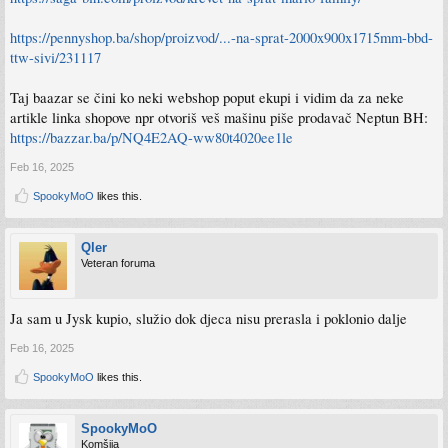
https://pennyshop.ba/shop/proizvod/...-na-sprat-2000x900x1715mm-bbd-
ttw-sivi/231117
Taj baazar se čini ko neki webshop poput ekupi i vidim da za neke
artikle linka shopove npr otvoriš veš mašinu piše prodavač Neptun BH:
https://bazzar.ba/p/NQ4E2AQ-ww80t4020ee1le
Feb 16, 2025
SpookyMoO
likes this.
Qler
Veteran foruma
Ja sam u Jysk kupio, služio dok djeca nisu prerasla i poklonio dalje
Feb 16, 2025
SpookyMoO
likes this.
SpookyMoO
Komšija