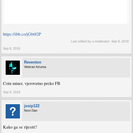
https://ibb.co/jGbt82P
Last edited by a moderator:
Sep 8, 2019
Sep 8, 2019
Reventon
Veteran foruma
Coin miner, vjerovatno preko FB
Sep 8, 2019
josip122
Novi član
Kako ga se rijesiti?