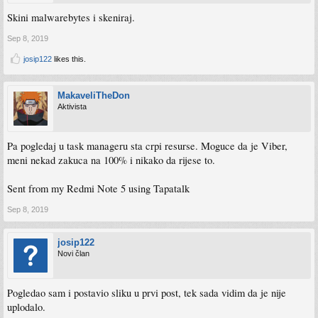
Skini malwarebytes i skeniraj.
Sep 8, 2019
josip122
likes this.
MakaveliTheDon
Aktivista
Pa pogledaj u task manageru sta crpi resurse. Moguce da je Viber,
meni nekad zakuca na 100% i nikako da rijese to.
Sent from my Redmi Note 5 using Tapatalk
Sep 8, 2019
josip122
Novi član
Pogledao sam i postavio sliku u prvi post, tek sada vidim da je nije
uplodalo.