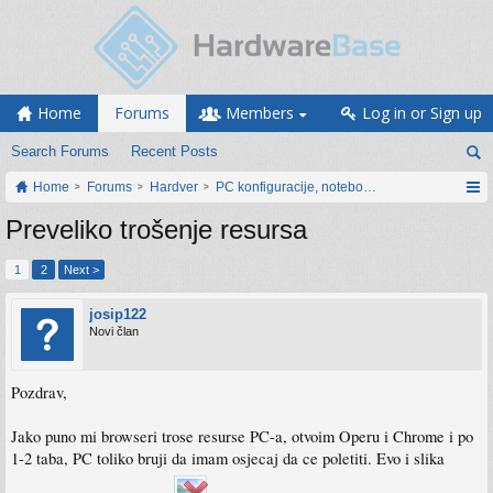
Home
Forums
Members
Log in or Sign up
Search Forums
Recent Posts
Home
Forums
Hardver
PC konfiguracije, notebook računari, servis
Preveliko trošenje resursa
1
2
Next >
josip122
Novi član
Pozdrav,
Jako puno mi browseri trose resurse PC-a, otvoim Operu i Chrome i po
1-2 taba, PC toliko bruji da imam osjecaj da ce poletiti. Evo i slika