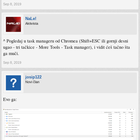
Sep 8, 2019
NaLe!
Aktivista
^ Pogledaj u task manageru od Chromea (Shift+ESC ili gornji desni
ugao - tri tačkice - More Tools - Task manager), i vidit ćeš tačno šta
ga muči.
Sep 8, 2019
josip122
Novi član
Evo ga: