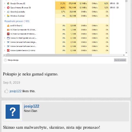
Pokupio je neku gamad sigurno.
Sep 8, 2019
josip122
likes this.
josip122
Novi član
Skinuo sam malwarebyte, skenirao, nista nije pronasao!