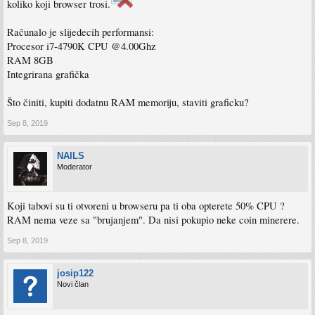
koliko koji browser trosi.
Računalo je slijedecih performansi:
Procesor i7-4790K CPU @4.00Ghz
RAM 8GB
Integrirana grafička
Što činiti, kupiti dodatnu RAM memoriju, staviti graficku?
Sep 8, 2019
NAILS
Moderator
Koji tabovi su ti otvoreni u browseru pa ti oba opterete 50% CPU ?
RAM nema veze sa "brujanjem". Da nisi pokupio neke coin minerere.
Sep 8, 2019
josip122
Novi član