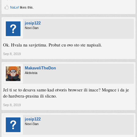
NaLe!
likes this.
josip122
Novi član
Ok. Hvala na savjetima. Probat cu ovo sto ste napisali.
Sep 8, 2019
MakaveliTheDon
Aktivista
Jel ti se to desava samo kad otvoris browser ili inace? Moguce i da je
do hardvera-prasina ili slicno.
Sep 8, 2019
josip122
Novi član