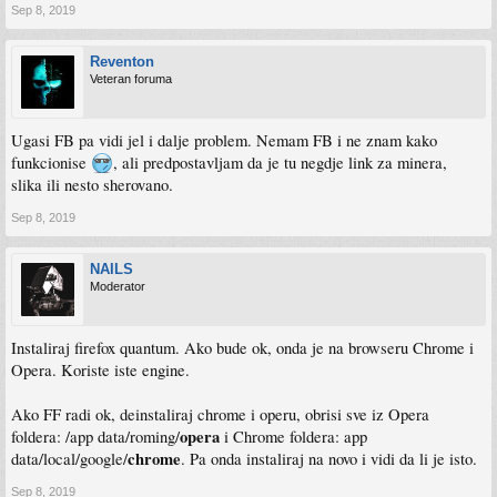
Sep 8, 2019
Reventon
Veteran foruma
Ugasi FB pa vidi jel i dalje problem. Nemam FB i ne znam kako
funkcionise
, ali predpostavljam da je tu negdje link za minera,
slika ili nesto sherovano.
Sep 8, 2019
NAILS
Moderator
Instaliraj firefox quantum. Ako bude ok, onda je na browseru Chrome i
Opera. Koriste iste engine.
Ako FF radi ok, deinstaliraj chrome i operu, obrisi sve iz Opera
opera
foldera: /app data/roming/
i Chrome foldera: app
chrome
data/local/google/
. Pa onda instaliraj na novo i vidi da li je isto.
Sep 8, 2019