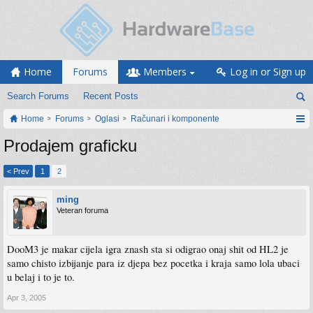
Home
Forums
Members
Log in or Sign up
Search Forums
Recent Posts
Home
Forums
Oglasi
Računari i komponente
Prodajem graficku
< Prev
1
2
ming
Veteran foruma
DooM3 je makar cijela igra znash sta si odigrao onaj shit od HL2 je
samo chisto izbijanje para iz djepa bez pocetka i kraja samo lola ubaci
u belaj i to je to.
Apr 3, 2005