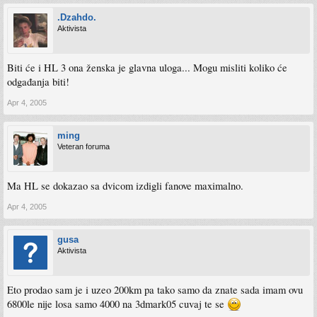
.Dzahdo.
Aktivista
Biti će i HL 3 ona ženska je glavna uloga... Mogu misliti koliko će
odgađanja biti!
Apr 4, 2005
ming
Veteran foruma
Ma HL se dokazao sa dvicom izdigli fanove maximalno.
Apr 4, 2005
gusa
Aktivista
Eto prodao sam je i uzeo 200km pa tako samo da znate sada imam ovu
6800le nije losa samo 4000 na 3dmark05 cuvaj te se