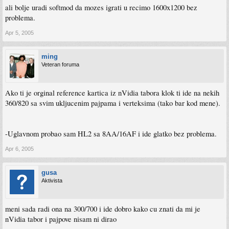
ali bolje uradi softmod da mozes igrati u recimo 1600x1200 bez
problema.
Apr 5, 2005
ming
Veteran foruma
Ako ti je orginal reference kartica iz nVidia tabora klok ti ide na nekih
360/820 sa svim ukljucenim pajpama i verteksima (tako bar kod mene).
-Uglavnom probao sam HL2 sa 8AA/16AF i ide glatko bez problema.
Apr 6, 2005
gusa
Aktivista
meni sada radi ona na 300/700 i ide dobro kako cu znati da mi je
nVidia tabor i pajpove nisam ni dirao