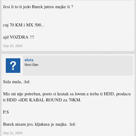
Jesi li to ti jedo Burek jutros majke ti ?
cuj 70 KM i MX 500...
ajd VOZDRA !!!
Sep 20, 2004
elvis
Novi član
Sala mala, :lol:
Mis mi nije potreban, posto si kratak sa lovom a treba ti HDD, prodacu
ti HDD +IDE KABAL ROUND za 70KM.
P.S
Burek nisam jeo, kljukusa je majka. :lol:
Sep 21, 2004