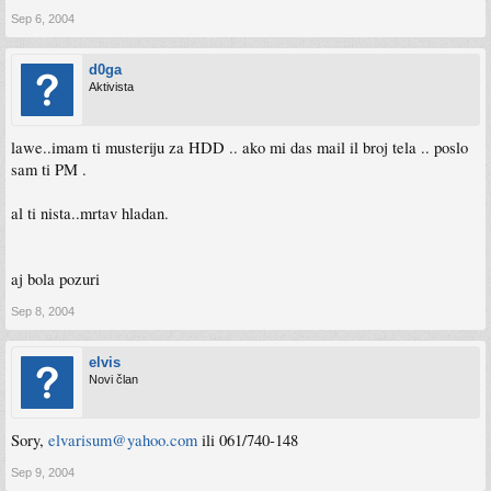
Sep 6, 2004
d0ga
Aktivista
lawe..imam ti musteriju za HDD .. ako mi das mail il broj tela .. poslo
sam ti PM .
al ti nista..mrtav hladan.
aj bola pozuri
Sep 8, 2004
elvis
Novi član
Sory,
elvarisum@yahoo.com
ili 061/740-148
Sep 9, 2004