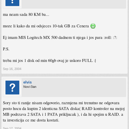
ma neam sada 80 KM ba...
moze li kako da mi odsjeces 10-tak GB za Cenera
Ej imam MIS Logitech MX 500 dadnem ti njega i jos para :roll: :?:
P.S.
treba mi jos 1 disk od min 60gb ovaj je uskoro FULL :|
Sep 16, 2004
elvis
Novi član
Sory sto ti ranije nisam odgovorio, razmjena mi trenutno ne odgovara
posto hocu da kupim 2 identicna SATA diska( RAID kontroler na mojoj
MB podrzava 2 SATA i 1 PATA prikljucak ), i da hi spojim u RAID. a
ta investicija ce me dosta kostati.
Sep 17, 2004