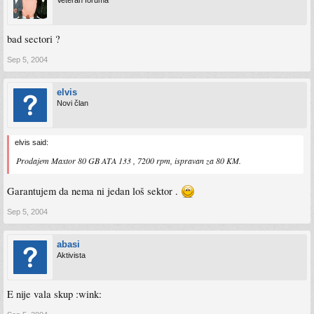
Veteran foruma
bad sectori ?
Sep 5, 2004
elvis
Novi član
elvis said:
Prodajem Maxtor 80 GB ATA 133 , 7200 rpm, ispravan za 80 KM.
Garantujem da nema ni jedan loš sektor .
Sep 5, 2004
abasi
Aktivista
E nije vala skup :wink: