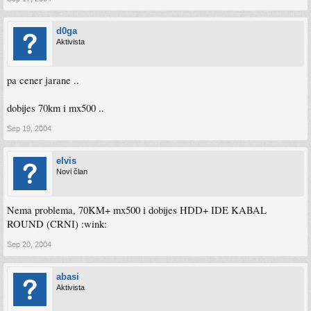
d0ga
Aktivista
pa cener jarane ..
dobijes 70km i mx500 ..
Sep 19, 2004
elvis
Novi član
Nema problema, 70KM+ mx500 i dobijes HDD+ IDE KABAL
ROUND (CRNI) :wink:
Sep 20, 2004
abasi
Aktivista