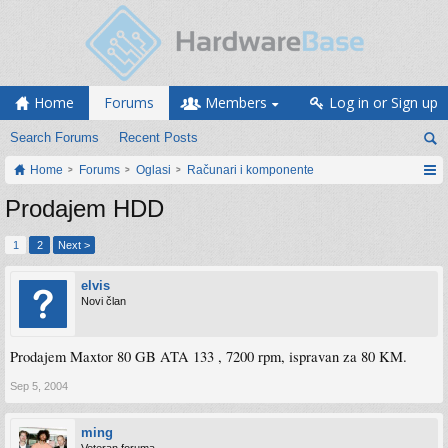
Home
Forums
Members
Log in or Sign up
Search Forums
Recent Posts
Home
Forums
Oglasi
Računari i komponente
Prodajem HDD
1
2
Next >
elvis
Novi član
Prodajem Maxtor 80 GB ATA 133 , 7200 rpm, ispravan za 80 KM.
Sep 5, 2004
ming