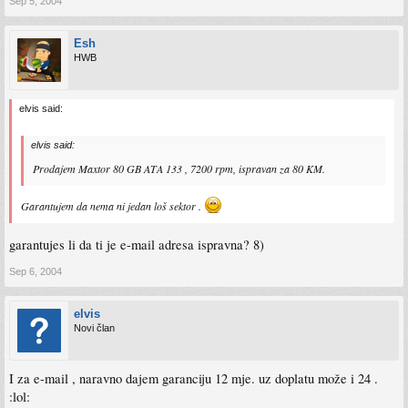
Sep 5, 2004
Esh
HWB
elvis said:
elvis said:
Prodajem Maxtor 80 GB ATA 133 , 7200 rpm, ispravan za 80 KM.
Garantujem da nema ni jedan loš sektor .
garantujes li da ti je e-mail adresa ispravna? 8)
Sep 6, 2004
elvis
Novi član
I za e-mail , naravno dajem garanciju 12 mje. uz doplatu može i 24 .
:lol: