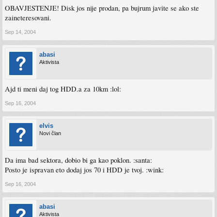
OBAVJESTENJE! Disk jos nije prodan, pa bujrum javite se ako ste
zaineteresovani.
Sep 14, 2004
abasi
Aktivista
Ajd ti meni daj tog HDD.a za 10km :lol:
Sep 16, 2004
elvis
Novi član
Da ima bad sektora, dobio bi ga kao poklon. :santa:
Posto je ispravan eto dodaj jos 70 i HDD je tvoj. :wink:
Sep 16, 2004
abasi
Aktivista