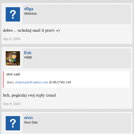
d0ga
Aktivista
dobro .. ochekuj mail il poziv =)
Sep 9, 2004
Esh
HWB
elvis said:
Sory,
elvarisum@yahoo.com
ili 061/740-148
heh, pogledaj svoj reply iznad
Sep 9, 2004
elvis
Novi član