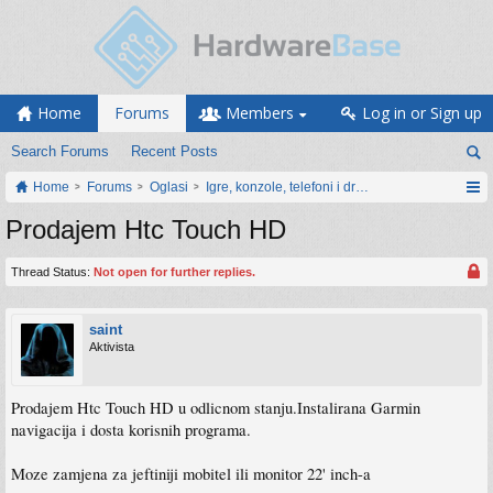
Home
Forums
Members
Log in or Sign up
Search Forums
Recent Posts
Home
Forums
Oglasi
Igre, konzole, telefoni i drugi gadgeti
Prodajem Htc Touch HD
Thread Status:
Not open for further replies.
saint
Aktivista
Prodajem Htc Touch HD u odlicnom stanju.Instalirana Garmin
navigacija i dosta korisnih programa.
Moze zamjena za jeftiniji mobitel ili monitor 22' inch-a