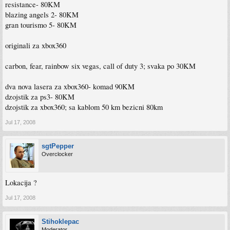
resistance- 80KM
blazing angels 2- 80KM
gran tourismo 5- 80KM
originali za xbox360
carbon, fear, rainbow six vegas, call of duty 3; svaka po 30KM
dva nova lasera za xbox360- komad 90KM
dzojstik za ps3- 80KM
dzojstik za xbox360; sa kablom 50 km bezicni 80km
Jul 17, 2008
sgtPepper
Overclocker
Lokacija ?
Jul 17, 2008
Stihoklepac
Moderator