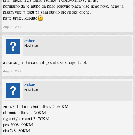
normalno da je glupo da neko polovno placa vise nego novo, nego ja
nisam vise u toku pa sam stavio previsoke cijene.
hajte brate, kupujte
Aug 26, 2008
caber
Novi član
a sve su prilike da cu ih pocet dzaba dijelit :lol:
Aug 30, 2008
caber
Novi član
za ps3: full auto battlelines 2- 60KM
ultimate aliance- 70KM
fight night round 3- 70KM
pes 2008- 90KM
nba2k8- 80KM