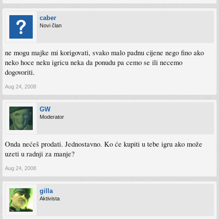
caber
Novi član
ne mogu majke mi korigovati, svako malo padnu cijene nego fino ako
neko hoce neku igricu neka da ponudu pa cemo se ili necemo
dogovoriti.
Aug 24, 2008
GW
Moderator
Onda nećeš prodati. Jednostavno. Ko će kupiti u tebe igru ako može
uzeti u radnji za manje?
Aug 24, 2008
gilla
Aktivista