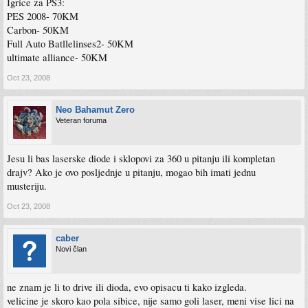
Igrice za PS3:
PES 2008- 70KM
Carbon- 50KM
Full Auto Batllelinses2- 50KM
ultimate alliance- 50KM
Oct 23, 2008
Neo Bahamut Zero
Veteran foruma
Jesu li bas laserske diode i sklopovi za 360 u pitanju ili kompletan
drajv? Ako je ovo posljednje u pitanju, mogao bih imati jednu
musteriju.
Oct 23, 2008
caber
Novi član
ne znam je li to drive ili dioda, evo opisacu ti kako izgleda.
velicine je skoro kao pola sibice, nije samo goli laser, meni vise lici na