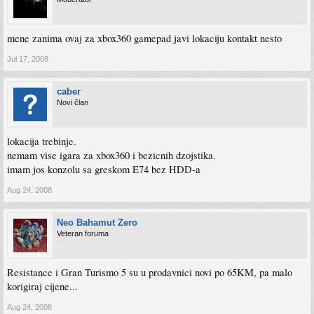
mene zanima ovaj za xbox360 gamepad javi lokaciju kontakt nesto
Jul 17, 2008
caber
Novi član
lokacija trebinje.
nemam vise igara za xbox360 i bezicnih dzojstika.
imam jos konzolu sa greskom E74 bez HDD-a
Aug 24, 2008
Neo Bahamut Zero
Veteran foruma
Resistance i Gran Turismo 5 su u prodavnici novi po 65KM, pa malo
korigiraj cijene...
Aug 24, 2008