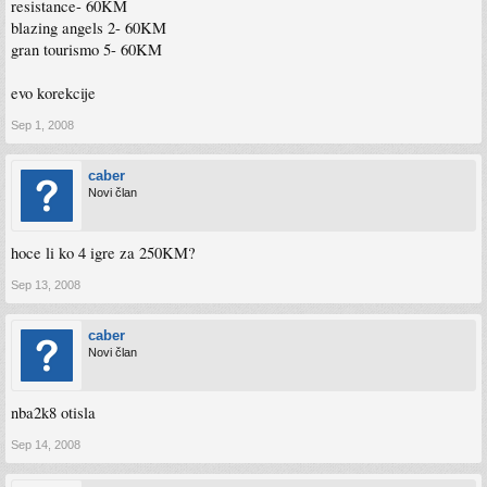
resistance- 60KM
blazing angels 2- 60KM
gran tourismo 5- 60KM
evo korekcije
Sep 1, 2008
caber
Novi član
hoce li ko 4 igre za 250KM?
Sep 13, 2008
caber
Novi član
nba2k8 otisla
Sep 14, 2008