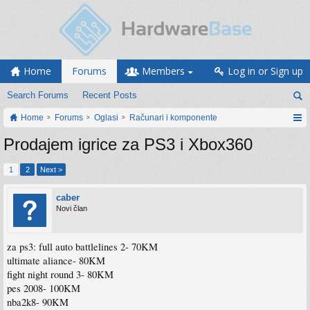
Home
Forums
Members
Log in or Sign up
Search Forums
Recent Posts
Home
Forums
Oglasi
Računari i komponente
Prodajem igrice za PS3 i Xbox360
1
2
Next >
caber
Novi član
za ps3: full auto battlelines 2- 70KM
ultimate aliance- 80KM
fight night round 3- 80KM
pes 2008- 100KM
nba2k8- 90KM