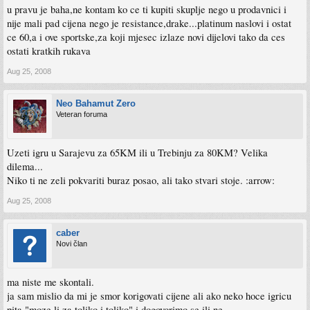
u pravu je baha,ne kontam ko ce ti kupiti skuplje nego u prodavnici i
nije mali pad cijena nego je resistance,drake...platinum naslovi i ostat
ce 60,a i ove sportske,za koji mjesec izlaze novi dijelovi tako da ces
ostati kratkih rukava
Aug 25, 2008
Neo Bahamut Zero
Veteran foruma
Uzeti igru u Sarajevu za 65KM ili u Trebinju za 80KM? Velika
dilema...
Niko ti ne zeli pokvariti buraz posao, ali tako stvari stoje. :arrow:
Aug 25, 2008
caber
Novi član
ma niste me skontali.
ja sam mislio da mi je smor korigovati cijene ali ako neko hoce igricu
pita "moze li za toliko i toliko" i dogovorimo se ili ne.