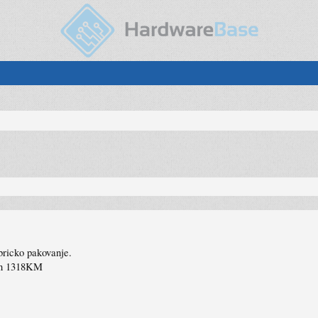
abricko pakovanje.
cen 1318KM