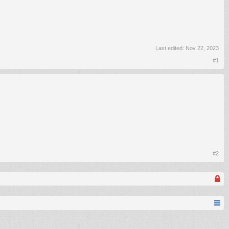
Last edited:
Nov 22, 2023
#1
#2