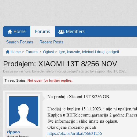
Home
Forums
Members
Search Forums
Recent Posts
Home
Forums
Oglasi
Igre, konzole, telefoni i drugi gadgeti
Prodajem: XIAOMI 13T 8/256 NOV
Discussion in '
Igre, konzole, telefoni i drugi gadgeti
' started by
zippoo
,
Nov 17, 2023
.
Thread Status:
Not open for further replies.
Na prodaju Xiaomi 13T 8/256 GB.
Uredjaj je kupljen 15.11.2023. i nije ni upaljen,f
Kupljen u BHTelecomu,garancija 2 godine.Pla
Sve informacije i slike imate na oglasu.
Oko cijene mozemo pricati.
zippoo
https://olx.ba/artikal/56631256
Veteran foruma