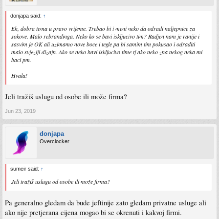
donjapa said:
↑
Eh, dobra tema u pravo vrijeme. Trebao bi i meni neko da odradi naljepnice za
sokove. Malo rebrandinga. Neko ko se bavi iskljucivo tim? Radjen nam je ranije i
sasvim je OK ali uzimamo nove boce i tegle pa bi samim tim pokusao i odraditi
malo svjeziji dizajn. Ako se neko bavi iskljucivo time tj ako neko zna nekog neka mi
baci pm.
Hvala!
Jeli tražiš uslugu od osobe ili može firma?
Jun 23, 2019
donjapa
Overclocker
sumeir said:
↑
Jeli tražiš uslugu od osobe ili može firma?
Pa generalno gledam da bude jeftinije zato gledam privatne usluge ali
ako nije pretjerana cijena mogao bi se okrenuti i kakvoj firmi.