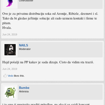
Overclocker
Ovo je za privatnu distribuciju soka od Aronije, Ribizle, dzemovi i sl.
Tako da bi gledao jeftinije solucije ali rado uzmem kontakt i firme te
pitam.
Hvala.
Jun 24, 2019
NAILS
Moderator
Hajd pošalji na PP kakav je sada dizajn. Cisto da vidim sta traziš.
Jun 24, 2019
Vedo
likes this.
Bumbe
Aktivista
i ja sma ti musterija uraditi prijedlog, pa ako ti se svidi koncept