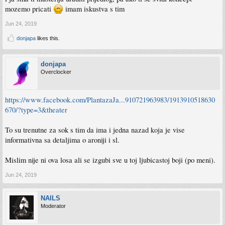
mozemo pricati
imam iskustva s tim
Jun 24, 2019
donjapa
likes this.
donjapa
Overclocker
https://www.facebook.com/PlantazaJa...910721963983/1913910518630
670/?type=3&theater
To su trenutne za sok s tim da ima i jedna nazad koja je vise
informativna sa detaljima o aroniji i sl.
Mislim nije ni ova losa ali se izgubi sve u toj ljubicastoj boji (po meni).
Jun 24, 2019
NAILS
Moderator