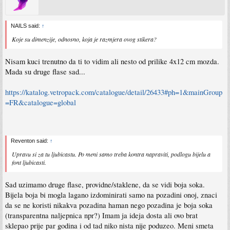
NAILS said:
↑
Koje su dimenzije, odnosno, koja je razmjera ovog stikera?
Nisam kuci trenutno da ti to vidim ali nesto od prilike 4x12 cm mozda.
Mada su druge flase sad...
https://katalog.vetropack.com/catalogue/detail/26433#ph=1&mainGroup
=FR&catalogue=global
Reventon said:
↑
Upravu si za tu ljubicastu. Po meni samo treba kontra napraviti, podlogu bijelu a
font ljubicasti.
Sad uzimamo druge flase, providne/staklene, da se vidi boja soka.
Bijela boja bi mogla lagano izdominirati samo na pozadini onoj, znaci
da se ne koristi nikakva pozadina haman nego pozadina je boja soka
(transparentna naljepnica npr?) Imam ja ideja dosta ali ovo brat
sklepao prije par godina i od tad niko nista nije poduzeo. Meni smeta