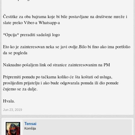
Čestitke za oba bajrama koje bi bile postavljane na društvene mreže i
slate preko Viber-a Whatsapp-a
*Opcija* preraditi sadašnji logo
Eto ko je zainteresovan neka se javi ovdje.Bilo bi fino ako ima portfolio
da se pogleda
Naknadno pošaljem link od stranice zainteresovanim na PM
Pripremiti ponudu po tačkama koliko će šta koštati od usluga,
proslijedim prijatelju i ako bude odgovarala ponuda ili dio ponude
čujemo se za dalje.
Hvala.
Jun 23, 2019
Tensai
Komšija