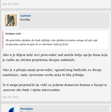
Jun 23, 2019
sumeir
Komšija
donjapa said:
↑
Pa generalno gledam da bude jeftinije zato gledam privatne usluge ali ako nije
pretjerana cijena mogao bi se okrenuti i kakvoj firmi.
Ako ti je klijent neki veći proizvođač ond možda bolja opcija firma koja
je radila na sličnim projektima dizajna ambalaže.
Ako je u pitanju manji proizvođač, ograničenog budžedta za dizajn
amabalaže, onda vjerovatno osoba neka bi bila jeftinija.
Ja ti mogu preporučiti da vidiš sa jednom domaćom firmom u Sarajevu
,naravno ako bude i njima interesantno.
Jun 23, 2019
donjapa