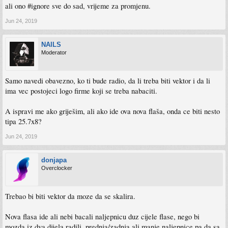
ali ono #ignore sve do sad, vrijeme za promjenu.
Jun 24, 2019
NAILS
Moderator
Samo navedi obavezno, ko ti bude radio, da li treba biti vektor i da li
ima vec postojeci logo firme koji se treba nabaciti.
A ispravi me ako griješim, ali ako ide ova nova flaša, onda ce biti nesto
tipa 25.7x8?
Jun 24, 2019
donjapa
Overclocker
Trebao bi biti vektor da moze da se skalira.
Nova flasa ide ali nebi bacali naljepnicu duz cijele flase, nego bi
mozda iz dva dijela radili, prednja/zadnja ali manje naljepnice pa da sa