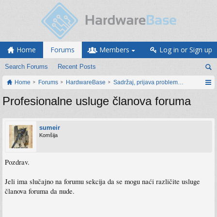
Home
Forums
Members
Log in or Sign up
Search Forums
Recent Posts
Home
Forums
HardwareBase
Sadržaj, prijava problema i prijedlozi
Profesionalne usluge članova foruma
sumeir
Komšija
Pozdrav.
Jeli ima slučajno na forumu sekcija da se mogu naći različite usluge
članova foruma da nude.