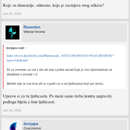
Koje su dimenzije, odnosno, koja je razmjera ovog stikera?
Jun 24, 2019
Reventon
Veteran foruma
donjapa said:
↑
https://www.facebook.com/PlantazaJa...910721963983/1913910518630670/?
type=3&theater
To su trenutne za sok s tim da ima i jedna nazad koja je vise informativna sa
detaljima o aroniji i sl.
Mislim nije ni ova losa ali se izgubi sve u toj ljubicastoj boji (po meni).
Upravu si za tu ljubicastu. Po meni samo treba kontra napraviti,
podlogu bijelu a font ljubicasti.
Jun 24, 2019
donjapa
Overclocker