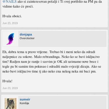
@NAILS
ako si zainteresovan pošalji i Ti svoj portfolio na PM pa da
vidimo kako će proći.
Hvala oboici.
Jun 23, 2019
donjapa
Overclocker
Eh, dobra tema u pravo vrijeme. Trebao bi i meni neko da odradi
naljepnice za sokove. Malo rebrandinga. Neko ko se bavi iskljucivo
tim? Radjen nam je ranije i sasvim je OK ali uzimamo nove boce i
tegle pa bi samim tim pokusao i odraditi malo svjeziji dizajn. Ako se
neko bavi iskljucivo time tj ako neko zna nekog neka mi baci pm.
Hvala!
Jun 23, 2019
sumeir
Komšija