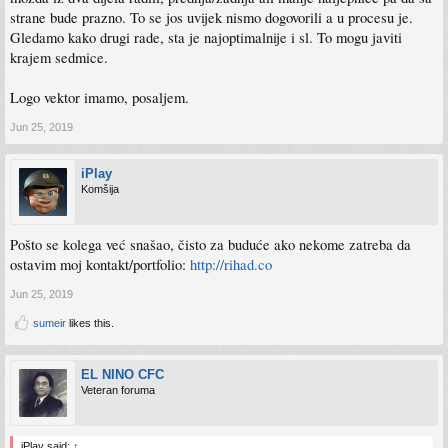
strane bude prazno. To se jos uvijek nismo dogovorili a u procesu je.
Gledamo kako drugi rade, sta je najoptimalnije i sl. To mogu javiti
krajem sedmice.
Logo vektor imamo, posaljem.
Jun 25, 2019
iPlay
Komšija
Pošto se kolega već snašao, čisto za buduće ako nekome zatreba da
ostavim moj kontakt/portfolio:
http://rihad.co
Jun 25, 2019
sumeir
likes this.
EL NINO CFC
Veteran foruma
iPlay said:
↑