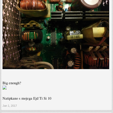
Big enough?
Natipkano s mojega Ejđ Ti Si 10
Jan 1, 2017