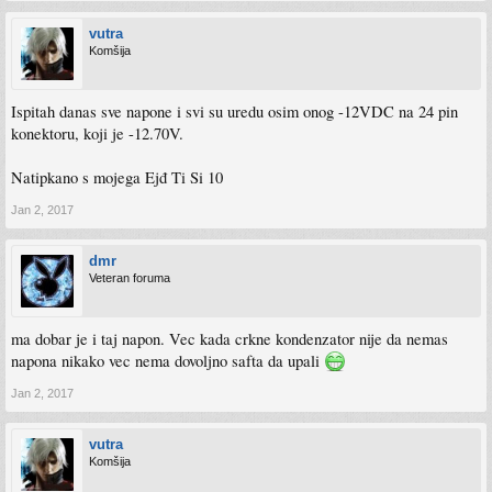
vutra
Komšija
Ispitah danas sve napone i svi su uredu osim onog -12VDC na 24 pin
konektoru, koji je -12.70V.
Natipkano s mojega Ejđ Ti Si 10
Jan 2, 2017
dmr
Veteran foruma
ma dobar je i taj napon. Vec kada crkne kondenzator nije da nemas
napona nikako vec nema dovoljno safta da upali
Jan 2, 2017
vutra
Komšija