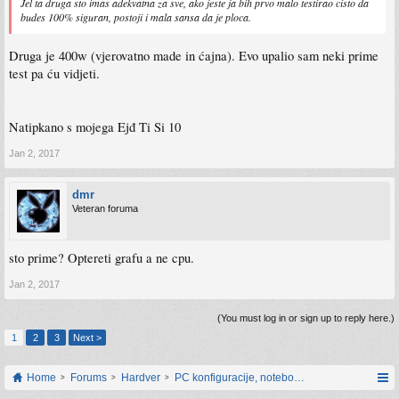
Jel ta druga sto imas adekvatna za sve, ako jeste ja bih prvo malo testirao cisto da
budes 100% siguran, postoji i mala sansa da je ploca.
Druga je 400w (vjerovatno made in ćajna). Evo upalio sam neki prime
test pa ću vidjeti.
Natipkano s mojega Ejđ Ti Si 10
Jan 2, 2017
dmr
Veteran foruma
sto prime? Optereti grafu a ne cpu.
Jan 2, 2017
(You must log in or sign up to reply here.)
1
2
3
Next >
Home
Forums
Hardver
PC konfiguracije, notebook računari, servis