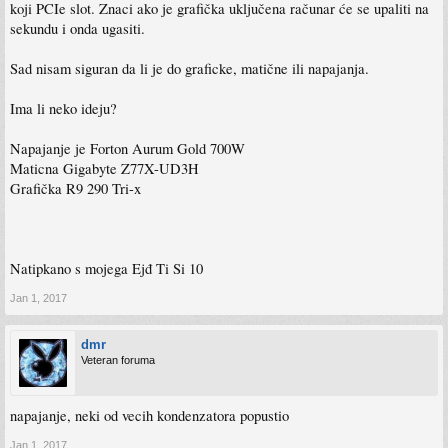
koji PCIe slot. Znaci ako je grafička uključena računar će se upaliti na
sekundu i onda ugasiti.
Sad nisam siguran da li je do graficke, matične ili napajanja.
Ima li neko ideju?
Napajanje je Forton Aurum Gold 700W
Maticna Gigabyte Z77X-UD3H
Grafička R9 290 Tri-x
Natipkano s mojega Ejđ Ti Si 10
Jan 1, 2017
dmr
Veteran foruma
napajanje, neki od vecih kondenzatora popustio
Jan 1, 2017