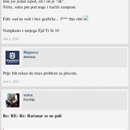
Ima jos jedan ispod, ali i on je "ok".
Ništa, sutra put pod noge i tražiti zamjenu.
Edit: sad ne radi i bez grafičke... f*** this shit
Natipkano s mojega Ejđ Ti Si 10
Jan 1, 2017
Majesco
Aktivista
Prije bih rekao da imas problem sa plocom.
Jan 1, 2017
vutra
Komšija
Re: RE: Re: Računar se ne pali