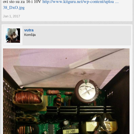
ovi sto su za 16 i 10V
http://www.kitguru.net/wp-content/uploa ...
38_DxO.jpg
Jan 1, 2017
vutra
Komšija