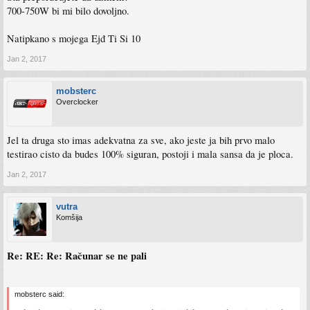
700-750W bi mi bilo dovoljno.
Natipkano s mojega Ejđ Ti Si 10
Jan 2, 2017
mobsterc
Overclocker
Jel ta druga sto imas adekvatna za sve, ako jeste ja bih prvo malo
testirao cisto da budes 100% siguran, postoji i mala sansa da je ploca.
Jan 2, 2017
vutra
Komšija
Re: RE: Re: Računar se ne pali
mobsterc said: