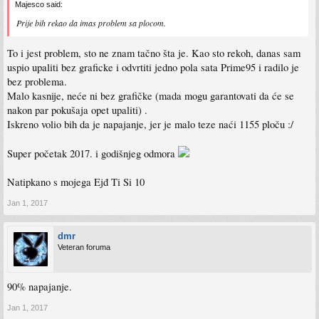
Majesco said:
Prije bih rekao da imas problem sa plocom.
To i jest problem, sto ne znam tačno šta je. Kao sto rekoh, danas sam
uspio upaliti bez graficke i odvrtiti jedno pola sata Prime95 i radilo je
bez problema.
Malo kasnije, neće ni bez grafičke (mada mogu garantovati da će se
nakon par pokušaja opet upaliti) .
Iskreno volio bih da je napajanje, jer je malo teze naći 1155 ploču :/
Super početak 2017. i godišnjeg odmora
Natipkano s mojega Ejđ Ti Si 10
Jan 1, 2017
dmr
Veteran foruma
90% napajanje.
Jan 1, 2017