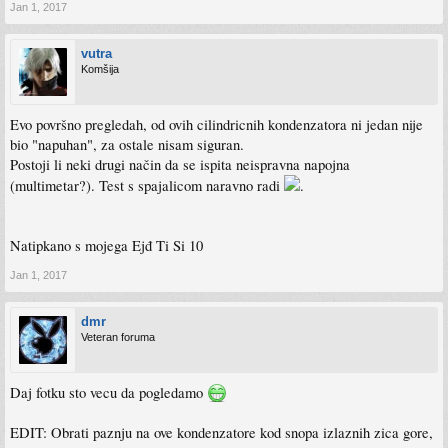
Jan 1, 2017
vutra
Komšija
Evo površno pregledah, od ovih cilindricnih kondenzatora ni jedan nije
bio "napuhan", za ostale nisam siguran.
Postoji li neki drugi način da se ispita neispravna napojna
(multimetar?). Test s spajalicom naravno radi
.
Natipkano s mojega Ejđ Ti Si 10
Jan 1, 2017
dmr
Veteran foruma
Daj fotku sto vecu da pogledamo
EDIT: Obrati paznju na ove kondenzatore kod snopa izlaznih zica gore,