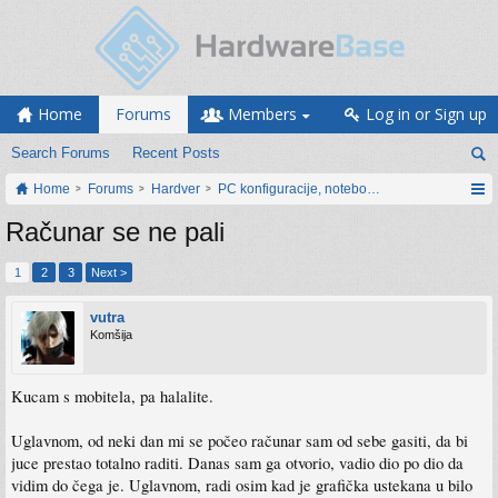
Home
Forums
Members
Log in or Sign up
Search Forums
Recent Posts
Home
Forums
Hardver
PC konfiguracije, notebook računari, servis
Računar se ne pali
1
2
3
Next >
vutra
Komšija
Kucam s mobitela, pa halalite.
Uglavnom, od neki dan mi se počeo računar sam od sebe gasiti, da bi
juce prestao totalno raditi. Danas sam ga otvorio, vadio dio po dio da
vidim do čega je. Uglavnom, radi osim kad je grafička ustekana u bilo