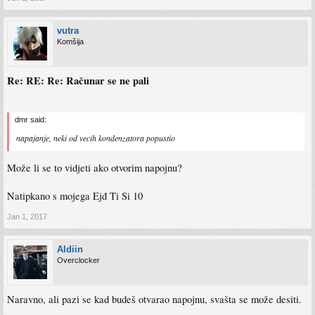
vutra
Komšija
Re: RE: Re: Računar se ne pali
dmr said:
napajanje, neki od vecih kondenzatora popustio
Može li se to vidjeti ako otvorim napojnu?
Natipkano s mojega Ejđ Ti Si 10
Jan 1, 2017
Aldiin
Overclocker
Naravno, ali pazi se kad budeš otvarao napojnu, svašta se može desiti.