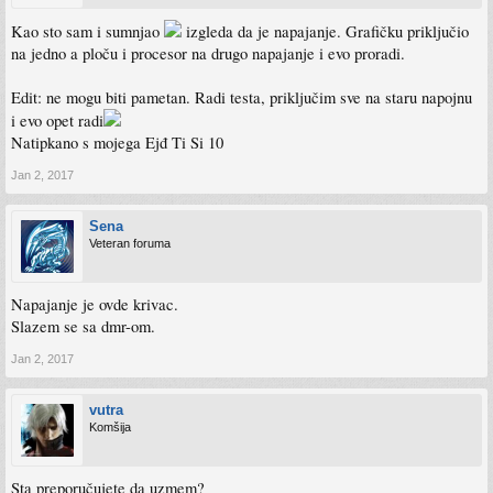
Kao sto sam i sumnjao
izgleda da je napajanje. Grafičku priključio
na jedno a ploču i procesor na drugo napajanje i evo proradi.
Edit: ne mogu biti pametan. Radi testa, priključim sve na staru napojnu
i evo opet radi
Natipkano s mojega Ejđ Ti Si 10
Jan 2, 2017
Sena
Veteran foruma
Napajanje je ovde krivac.
Slazem se sa dmr-om.
Jan 2, 2017
vutra
Komšija
Sta preporučujete da uzmem?