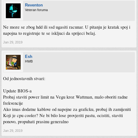
Reventon
Veteran foruma
Ne moze se zbog hdd ili ssd ugasiti racunar. U pitanju je kratak spoj i
napojna to registruje te se iskljuci da sprijeci belaj.
Jan 29, 2019
Esh
HWB
Od jednostavnih stvari:
Update BIOS-a
Probaj staviti power limit na Vegu kroz Wattman, malo oboriti radne
frekvencije
Ako imas dodatne kablove od napojne za graficku, probaj ih zamijeniti
Koji je cpu cooler? Ne bi bilo lose provjeriti pastu, ocistiti, staviti
ponovo, propuhati prasinu generalno
Jan 29, 2019