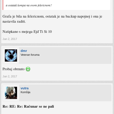
a ostatak kompa na ovom felericnom?
Grafa je bila na felericnom, ostatak je na backup napojnoj i ona je
nastavila raditi.
Natipkano s mojega Ejđ Ti Si 10
Jan 2, 2017
dmr
Veteran foruma
Probaj obrnuto
Jan 2, 2017
vutra
Komšija
Re: RE: Re: Računar se ne pali