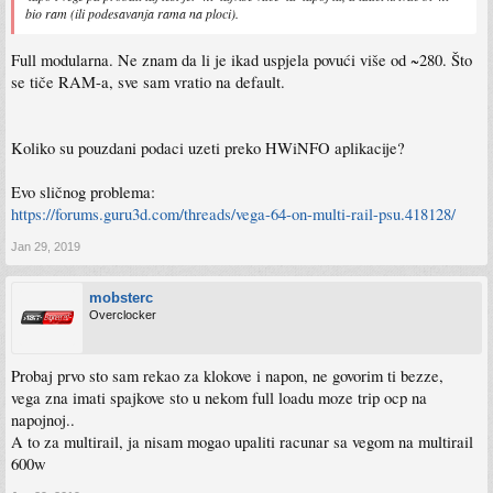
bio ram (ili podesavanja rama na ploci).
Full modularna. Ne znam da li je ikad uspjela povući više od ~280. Što
se tiče RAM-a, sve sam vratio na default.
Koliko su pouzdani podaci uzeti preko HWiNFO aplikacije?
Evo sličnog problema:
https://forums.guru3d.com/threads/vega-64-on-multi-rail-psu.418128/
Jan 29, 2019
mobsterc
Overclocker
Probaj prvo sto sam rekao za klokove i napon, ne govorim ti bezze,
vega zna imati spajkove sto u nekom full loadu moze trip ocp na
napojnoj..
A to za multirail, ja nisam mogao upaliti racunar sa vegom na multirail
600w