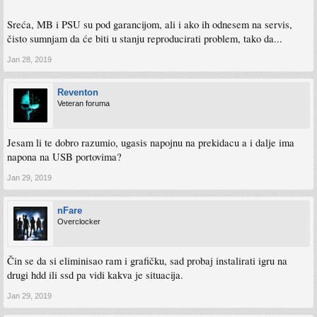
Sreća, MB i PSU su pod garancijom, ali i ako ih odnesem na servis,
čisto sumnjam da će biti u stanju reproducirati problem, tako da...
Jan 28, 2019
Reventon
Veteran foruma
Jesam li te dobro razumio, ugasis napojnu na prekidacu a i dalje ima
napona na USB portovima?
Jan 29, 2019
nFare
Overclocker
Čin se da si eliminisao ram i grafičku, sad probaj instalirati igru na
drugi hdd ili ssd pa vidi kakva je situacija.
Jan 29, 2019