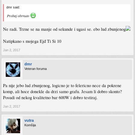
dmr said:
Probaj obrnuto
Ne radi. Trzne se na manje od sekunde i ugasi se. ebo lud zbunjenog
Natipkano s mojega Ejđ Ti Si 10
Jan 2, 2017
dmr
Veteran foruma
Pa nije jebo lud zbunjenog, logicno je to felericno nece da pokrene
komp, ali hoce donekle da drzi samo grafu. Jesam li dobro skonto?
Posudi od nekog kvalitetno bar 600W i dobro testiraj.
Jan 2, 2017
vutra
Komšija