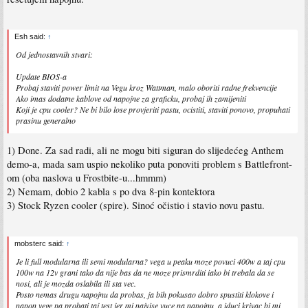
Esh said:
↑
Od jednostavnih stvari:
Update BIOS-a
Probaj staviti power limit na Vegu kroz Wattman, malo oboriti radne frekvencije
Ako imas dodatne kablove od napojne za graficku, probaj ih zamijeniti
Koji je cpu cooler? Ne bi bilo lose provjeriti pastu, ocistiti, staviti ponovo, propuhati
prasinu generalno
1) Done. Za sad radi, ali ne mogu biti siguran do slijedećeg Anthem
demo-a, mada sam uspio nekoliko puta ponoviti problem s Battlefront-
om (oba naslova u Frostbite-u...hmmm)
2) Nemam, dobio 2 kabla s po dva 8-pin kontektora
3) Stock Ryzen cooler (spire). Sinoć očistio i stavio novu pastu.
mobsterc said:
↑
Je li full modularna ili semi modularna? vega u peaku moze povuci 400w a taj cpu
100w na 12v grani tako da nije bas da ne moze prismrditi iako bi trebala da se
nosi, ali je mozda oslabila ili sta vec.
Posto nemas drugu napojnu da probas, ja bih pokusao dobro spustiti klokove i
napon vege pa probati taj test jer mi najvise vuce na napojnu, a iduci krivac bi mi