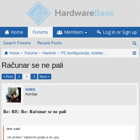
Home
Forums
Members
Log in or Sign up
Search Forums
Recent Posts
Home
Forums
Hardver
PC konfiguracije, notebook računari, servis
Računar se ne pali
< Prev
1
2
3
Next >
vutra
Komšija
Re: RE: Re: Računar se ne pali
dmr said:
sto prime? Optereti grafu a ne cpu.