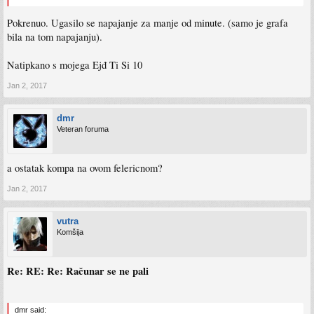
Pokrenuo. Ugasilo se napajanje za manje od minute. (samo je grafa
bila na tom napajanju).
Natipkano s mojega Ejđ Ti Si 10
Jan 2, 2017
dmr
Veteran foruma
a ostatak kompa na ovom felericnom?
Jan 2, 2017
vutra
Komšija
Re: RE: Re: Računar se ne pali
dmr said: