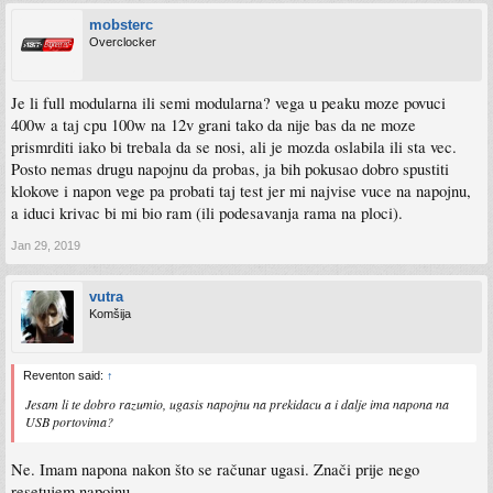
mobsterc
Overclocker
Je li full modularna ili semi modularna? vega u peaku moze povuci
400w a taj cpu 100w na 12v grani tako da nije bas da ne moze
prismrditi iako bi trebala da se nosi, ali je mozda oslabila ili sta vec.
Posto nemas drugu napojnu da probas, ja bih pokusao dobro spustiti
klokove i napon vege pa probati taj test jer mi najvise vuce na napojnu,
a iduci krivac bi mi bio ram (ili podesavanja rama na ploci).
Jan 29, 2019
vutra
Komšija
Reventon said:
↑
Jesam li te dobro razumio, ugasis napojnu na prekidacu a i dalje ima napona na
USB portovima?
Ne. Imam napona nakon što se računar ugasi. Znači prije nego
resetujem napojnu.