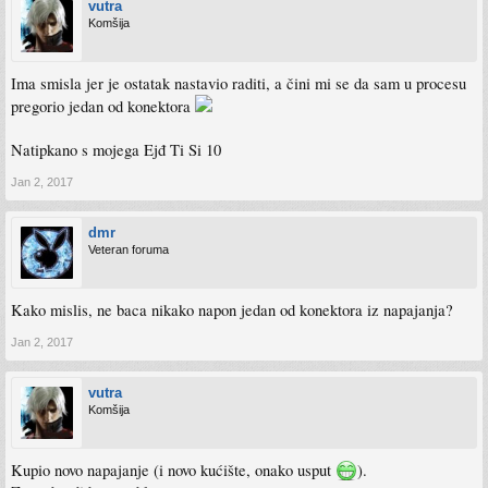
vutra
Komšija
Ima smisla jer je ostatak nastavio raditi, a čini mi se da sam u procesu
pregorio jedan od konektora
Natipkano s mojega Ejđ Ti Si 10
Jan 2, 2017
dmr
Veteran foruma
Kako mislis, ne baca nikako napon jedan od konektora iz napajanja?
Jan 2, 2017
vutra
Komšija
Kupio novo napajanje (i novo kućište, onako usput
).