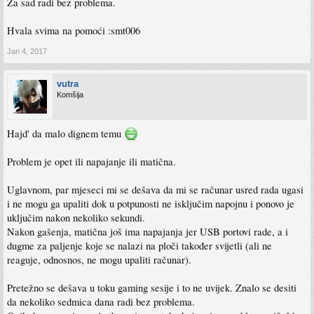
Za sad radi bez problema.
Hvala svima na pomoći :smt006
Jan 4, 2017
vutra
Komšija
Hajd' da malo dignem temu
Problem je opet ili napajanje ili matična.
Uglavnom, par mjeseci mi se dešava da mi se računar usred rada ugasi
i ne mogu ga upaliti dok u potpunosti ne isključim napojnu i ponovo je
uključim nakon nekoliko sekundi.
Nakon gašenja, matična još ima napajanja jer USB portovi rade, a i
dugme za paljenje koje se nalazi na ploči također svijetli (ali ne
reaguje, odnosnos, ne mogu upaliti računar).
Pretežno se dešava u toku gaming sesije i to ne uvijek. Znalo se desiti
da nekoliko sedmica dana radi bez problema.