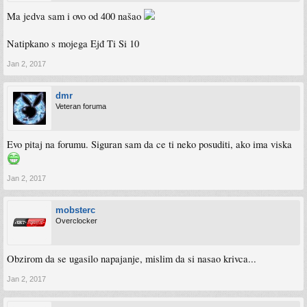
Ma jedva sam i ovo od 400 našao
Natipkano s mojega Ejđ Ti Si 10
Jan 2, 2017
dmr
Veteran foruma
Evo pitaj na forumu. Siguran sam da ce ti neko posuditi, ako ima viska
Jan 2, 2017
mobsterc
Overclocker
Obzirom da se ugasilo napajanje, mislim da si nasao krivca...
Jan 2, 2017