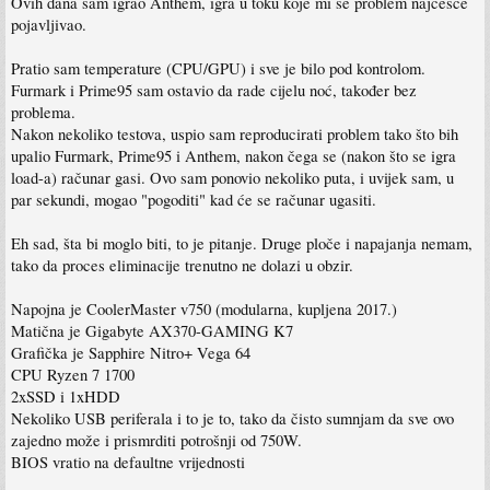
Ovih dana sam igrao Anthem, igra u toku koje mi se problem najčešće
pojavljivao.
Pratio sam temperature (CPU/GPU) i sve je bilo pod kontrolom.
Furmark i Prime95 sam ostavio da rade cijelu noć, također bez
problema.
Nakon nekoliko testova, uspio sam reproducirati problem tako što bih
upalio Furmark, Prime95 i Anthem, nakon čega se (nakon što se igra
load-a) računar gasi. Ovo sam ponovio nekoliko puta, i uvijek sam, u
par sekundi, mogao "pogoditi" kad će se računar ugasiti.
Eh sad, šta bi moglo biti, to je pitanje. Druge ploče i napajanja nemam,
tako da proces eliminacije trenutno ne dolazi u obzir.
Napojna je CoolerMaster v750 (modularna, kupljena 2017.)
Matična je Gigabyte AX370-GAMING K7
Grafička je Sapphire Nitro+ Vega 64
CPU Ryzen 7 1700
2xSSD i 1xHDD
Nekoliko USB periferala i to je to, tako da čisto sumnjam da sve ovo
zajedno može i prismrditi potrošnji od 750W.
BIOS vratio na defaultne vrijednosti