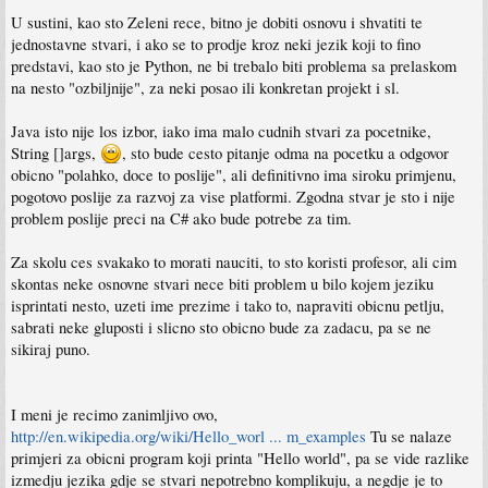
U sustini, kao sto Zeleni rece, bitno je dobiti osnovu i shvatiti te
jednostavne stvari, i ako se to prodje kroz neki jezik koji to fino
predstavi, kao sto je Python, ne bi trebalo biti problema sa prelaskom
na nesto "ozbiljnije", za neki posao ili konkretan projekt i sl.
Java isto nije los izbor, iako ima malo cudnih stvari za pocetnike,
String []args,
, sto bude cesto pitanje odma na pocetku a odgovor
obicno "polahko, doce to poslije", ali definitivno ima siroku primjenu,
pogotovo poslije za razvoj za vise platformi. Zgodna stvar je sto i nije
problem poslije preci na C# ako bude potrebe za tim.
Za skolu ces svakako to morati nauciti, to sto koristi profesor, ali cim
skontas neke osnovne stvari nece biti problem u bilo kojem jeziku
isprintati nesto, uzeti ime prezime i tako to, napraviti obicnu petlju,
sabrati neke gluposti i slicno sto obicno bude za zadacu, pa se ne
sikiraj puno.
I meni je recimo zanimljivo ovo,
http://en.wikipedia.org/wiki/Hello_worl ... m_examples
Tu se nalaze
primjeri za obicni program koji printa "Hello world", pa se vide razlike
izmedju jezika gdje se stvari nepotrebno komplikuju, a negdje je to