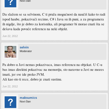
Novi član
Da slažem se sa selvinom, C ti pruža mogućnost da naučiš kako to radi
ispod haube, pokazivači recimo, C# i Java su ih puni, a za programera
ih nigdje, što je dobro za korisnika, ali programer bi morao znati šta se
dešava kada povuče referencu na neki objekt.
Jun 22, 2012
selvin
Moderator
Pa dobro u Javi nemas pokazivaca, imas referencu na objekat. U C-u
bas imas direktni pokazivac na memoriju, sto naravno u Javi ne mozes
imati, jer sve ide preko JVM.
Ali kao sto ti rece, dobro je znati sustinu.
Jun 22, 2012
maksumics
Novi član