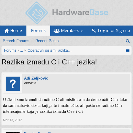
Home
Forums
Members
Log in or Sign up
Search Forums
Recent Posts
Forums
...
Operativni sistemi, aplikacije i programiranje
Razlika između C i C++ jezika!
Adi Zeljkovic
Aktivista
U školi smo krenuli da učimo C ali mislio sam da ćemo učiti C++ tako
da sam nabavio dosta knjiga te i malo učio, ali pošto ne radimo C++
interesujeme koja je razlika između C++ i C?
Mar 13, 2012