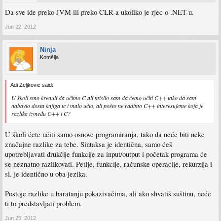
Da sve ide preko JVM ili preko CLR-a ukoliko je rjec o .NET-u.
Jun 22, 2012
Ninja
Komšija
Adi Zeljkovic said:
U školi smo krenuli da učimo C ali mislio sam da ćemo učiti C++ tako da sam
nabavio dosta knjiga te i malo učio, ali pošto ne radimo C++ interesujeme koja je
razlika između C++ i C?
U školi ćete učiti samo osnove programiranja, tako da neće biti neke
značajne razlike za tebe. Sintaksa je identična, samo ćeš
upotrebljavati drukčije funkcije za input/output i početak programa će
se neznatno razlikovati. Petlje, funkcije, računske operacije, rekurzija i
sl. je identično u oba jezika.
Postoje razlike u baratanju pokazivačima, ali ako shvatiš suštinu, neće
ti to predstavljati problem.
Jun 25, 2012