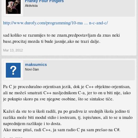
Franky Four Fingers
Aktivista
http://www.durofy.com/programming/10-ma ... n-c-and-c/
sad koliko se razumijes to ne znam,predpostavljam da znas neki
base,procitaj mozda ti bude jasnije,ako ne trazi dalje.
Mar 13, 2012
maksumics
Novi član
Pa C je proceduralno orjentisan jezik, dok je C++ objektno orjentisan,
ali ne možeš smatrati C++ nasljednikom C-a, jer to on u biti nije, iako
je pokupio skoro pa sve njegove osobine, što se sintakse tiče.
Kažeš da ste to u školi radili, pa po gradivu iz srednjih škola jedino ti
razlika može biti modul stdio i iostream, tj. ispis/unos, ali to se u imalo
naprednijem razlikuje i to dosta.
Ako mene pitaš, radi C++, ja sam radio C pa sam prešao na C#.