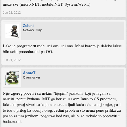
može sve (micro.NET, mobile.NET, System.Web...)
Jun 21, 2012
Zeleni
Network Ninja
Lako je programeru rechi uci ovo, uci ono. Meni barem je daleko lakse
bilo uciti proceduralni pa OO.
Jun 21, 2012
AhmeT
Overclocker
Nije zgoreg poceti i sa nekim "lijepim" jezikom, koji je lagan za
nauciti, poput Pythona. MIT ga koristi u svom Intro to CS predmetu,
fakticki prvoj stvari sa kojom se srecu ljudi kada odu na taj smjer, pa i
to ide u prilog ka ucenju ovog. Jedini problem sto nema puno prilika za
posao sa tim jezikom, pogotovo kod nas, ali bi se trebalo to popraviti u
buducnosti.