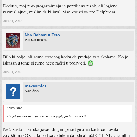
Doduse, moj nivo programiranja je poprilicno nizak, ali logicno
razmisljajuci, mislim da bi imali vise koristi sa npr Delphijem.
Jun 21, 2012
Neo Bahamut Zero
Veteran foruma
Bilo bi bolje, ali nema strucnog kadra da predaje to u skolama. Ko je
iskusan u tome sigurno nece raditi u prosvjeti.
Jun 21, 2012
maksumics
Novi član
Zeleni said:
Uvijek pocnes uciti proceduralan jezik, pa tek onda OO.
Ne!, zašto bi se ukaljavao drugim paradigmama kada će i ovako
završiti na OO, ja kolegi savjetujem da odmah uči C# i .NET, sa njim