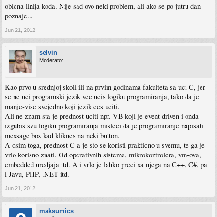
obicna linija koda. Nije sad ovo neki problem, ali ako se po jutru dan
poznaje...
Jun 21, 2012
selvin
Moderator
Kao prvo u srednjoj skoli ili na prvim godinama fakulteta sa uci C, jer
se ne uci programski jezik vec ucis logiku programiranja, tako da je
manje-vise svejedno koji jezik ces uciti.
Ali ne znam sta je prednost uciti npr. VB koji je event driven i onda
izgubis svu logiku programiranja misleci da je programiranje napisati
message box kad kliknes na neki button.
A osim toga, prednost C-a je sto se koristi prakticno u svemu, te ga je
vrlo korisno znati. Od operativnih sistema, mikrokontrolera, vm-ova,
embedded uredjaja itd. A i vrlo je lahko preci sa njega na C++, C#, pa
i Javu, PHP, .NET itd.
Jun 21, 2012
maksumics