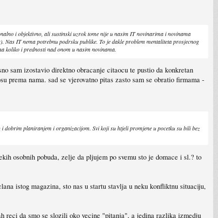
nalno i objektivno, ali sustinski uzrok tome nije u nasim IT novinarima i novinama
a). Nas IT nema potrebnu podrsku publike. To je dakle problem mentaliteta prosjecnog
ana koliko i prednosti nad onom u nasim novinama.
esno sam izostavio direktno obracanje citaocu te pustio da konkretan
osu prema nama. sad se vjerovatno pitas zasto sam se obratio firmama -
 i dobrim planiranjem i organizacijom. Svi koji su htjeli promjene u pocetku su bili bez
nekih osobnih pobuda, zelje da pljujem po svemu sto je domace i sl.? to
lana istog magazina, sto nas u startu stavlja u neku konfliktnu situaciju,
 reci da smo se slozili oko vecine "pitanja", a jedina razlika izmedju