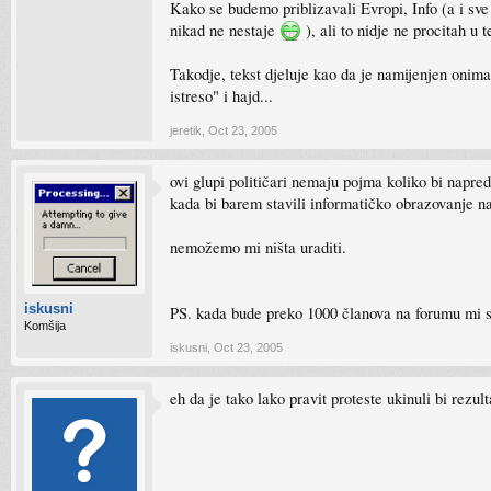
Kako se budemo priblizavali Evropi, Info (a i sve 
nikad ne nestaje
), ali to nidje ne procitah u
Takodje, tekst djeluje kao da je namijenjen onima
istreso" i hajd...
jeretik
,
Oct 23, 2005
ovi glupi političari nemaju pojma koliko bi napre
kada bi barem stavili informatičko obrazovanje na
nemožemo mi ništa uraditi.
iskusni
PS. kada bude preko 1000 članova na forumu mi s
Komšija
iskusni
,
Oct 23, 2005
eh da je tako lako pravit proteste ukinuli bi rezu