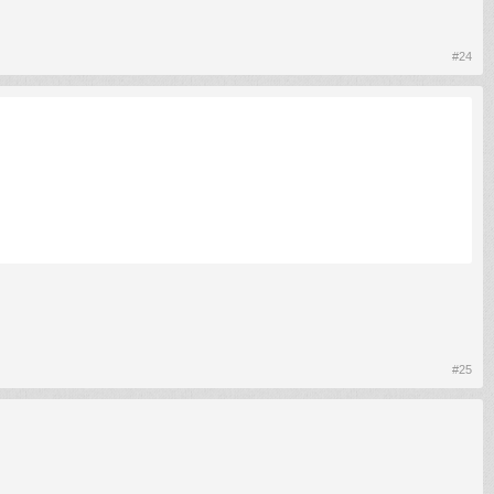
#24
#25