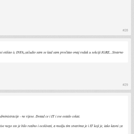
#28
o si otišao iz INFA,začudio sam se kad sam pročitao onaj redak u sekciji IGRE...Stvarno
#29
inistracije - ne rijese. Dotad ce i IT i sve ostalo cekat.
nego sto je bilo realno i ocekivati, a medju tim stvarima je i IT koji je, iako kasni za