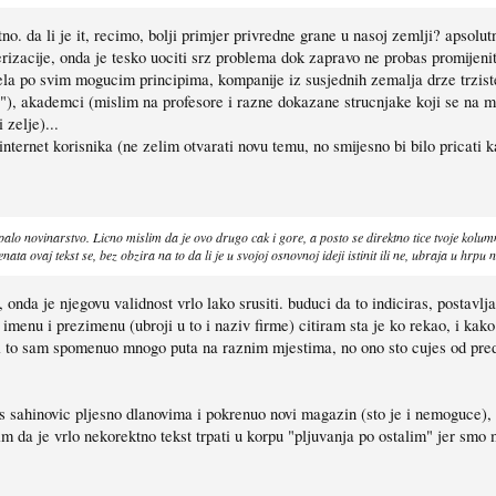
tno. da li je it, recimo, bolji primjer privredne grane u nasoj zemlji? apsolu
izacije, onda je tesko uociti srz problema dok zapravo ne probas promijeniti s
djela po svim mogucim principima, kompanije iz susjednih zemalja drze trzi
a?"), akademci (mislim na profesore i razne dokazane strucnjake koji se na 
 zelje)...
internet korisnika (ne zelim otvarati novu temu, no smijesno bi bilo pricati 
ropalo novinarstvo. Licno mislim da je ovo drugo cak i gore, a posto se direktno tice tvoje ko
a ovaj tekst se, bez obzira na to da li je u svojoj osnovnoj ideji istinit ili ne, ubraja u hrp
onda je njegovu validnost vrlo lako srusiti. buduci da to indiciras, postavlja
menu i prezimenu (ubroji u to i naziv firme) citiram sta je ko rekao, i kako 
, i to sam spomenuo mnogo puta na raznim mjestima, no ono sto cujes od pre
s sahinovic pljesno dlanovima i pokrenuo novi magazin (sto je i nemoguce), v
m da je vrlo nekorektno tekst trpati u korpu "pljuvanja po ostalim" jer smo mi