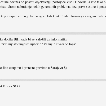
ostale novine) ce postati objektivniji, postojace vise IT novina, a isto tako 
 tekstu. Samo nabrajanje nekih generalnih problema, bez prave sustine i ponud
 koji znaju o cemu je tacno rijec. Fali konkretnih informacija i argumenata
dka dobila BiH kada bi se založili za informatiku
 prvo mjesto umjesto njihovih "Važnijih stvari od toga"
e fino okupimo i proteste pravimo u Sarajevu 8)
ltat Bih vs SCG