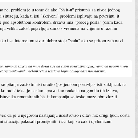
tno ne. problem je u tome da ako "bh it-u" pristupis sa nivoa jednog
ituaciju, kada ti isti "skriveni" problemi isplivaju na povrsinu. it
ste pod apsolutnom kontrolom, drzava ima "preceg posla" (osim kada
moju veliku zalost pojavljuju samo s vremena na vrijeme u raznim
kako i sa internetom stvari dobro stoje "sada" ako se pritom zaboravi
lumne, samo da kazem da mi je dosta vise da citam apstraktna optuzivanja na licnom nivou
u neargumentovanih i nekonkretnih tekstova kojim obiluje nase novinarstvo.
 se pitanje zasto to nisi uradio (jos jednom ponavljas isti zakljucak na
ko radi? tekst je nastao upravo kao reakcija na gomilu tih izjava,
dstavnika renomiranih bh. it kompanija se tesko moze obrazloziti
ec da je u njegovom nastajanju ucestvovao i citav niz drugi ljudi, dosta
 situaciju pokusali promijeniti, i svi koji su cak i djelomicno