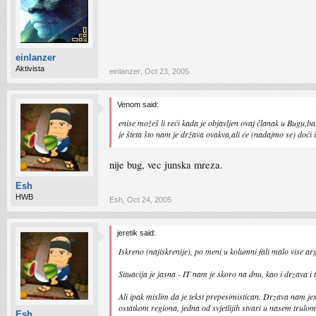
einlanzer
Aktivista
einlanzer
,
Oct 23, 2005
Venom said:
enise možeš li reći kada je objavljen ovaj članak u Bugu,b
je šteta što nam je država ovakva,ali će (nadajmo se) doći i 
nije bug, vec junska mreza.
Esh
HWB
Esh
,
Oct 24, 2005
jeretik said:
Iskreno (najiskrenije), po meni u kolumni fali malo vise 
Situacija je jasna - IT nam je skoro na dnu, kao i drzava i
Ali ipak mislim da je tekst prepesimistican. Drzava nam jest
ostatkom regiona, jedna od svjetlijih stvari u nasem trulom
Esh