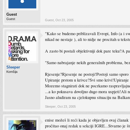
Guest
Guest
Guest
,
Oct 23, 2005
"Kako se budemo priblizavali Evropi, Info (a i sve
nikad ne nestaje ), ali to nidje ne procitah u tekst
A zasto bi postali objektivniji dok pare teku?A pa
"Samo nabrajanje nekih generalnih problema, bez p
Sleeper
Komšija
Rjesenje?Rjesenje ne postoji!Postoji samo sporo
Upiranje prstom u krivce?Svi smo krivi!Upiranje 
Mozemo stagnirati dok ne pocrkamo raspravljajuci k
...a ko pokusava dovoljno dugo mora uspjeti!Ali n
Jasno aludiram na cjelokupnu situaciju na Balkan
Sleeper
,
Oct 23, 2005
enise možeš li reći kada je objavljen ovaj člana
pročitao onaj redak u sekciji IGRE...Stvarno je št