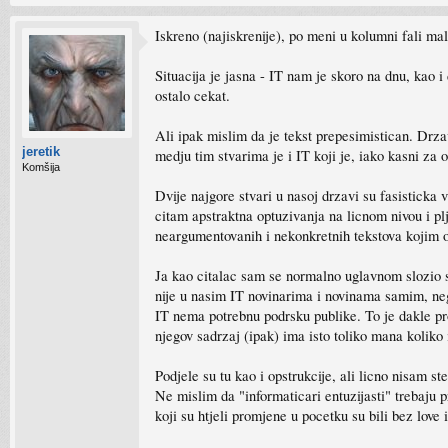
Iskreno (najiskrenije), po meni u kolumni fali m
Situacija je jasna - IT nam je skoro na dnu, kao i
ostalo cekat.
Ali ipak mislim da je tekst prepesimistican. Drza
jeretik
medju tim stvarima je i IT koji je, iako kasni za 
Komšija
Dvije najgore stvari u nasoj drzavi su fasisticka 
citam apstraktna optuzivanja na licnom nivou i plj
neargumentovanih i nekonkretnih tekstova kojim o
Ja kao citalac sam se normalno uglavnom slozio sa
nije u nasim IT novinarima i novinama samim, neg
IT nema potrebnu podrsku publike. To je dakle pr
njegov sadrzaj (ipak) ima isto toliko mana kolik
Podjele su tu kao i opstrukcije, ali licno nisam 
Ne mislim da "informaticari entuzijasti" trebaju p
koji su htjeli promjene u pocetku su bili bez love 