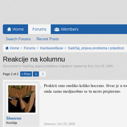
Home
Forums
Members
Search Forums
Recent Posts
Home
Forums
HardwareBase
Sadržaj, prijava problema i prijedlozi
Reakcije na kolumnu
Discussion in '
Sadržaj, prijava problema i prijedlozi
' started by
Esh
,
Oct 22, 2005
.
Page 2 of 2
< Prev
1
2
Prokleti smo onoliko koliko hocemo. Stvar je u t
onda samo medjusobno se tu nesto prepiremo.
Shenron
Komšija
Shenron
,
Oct 23, 2005