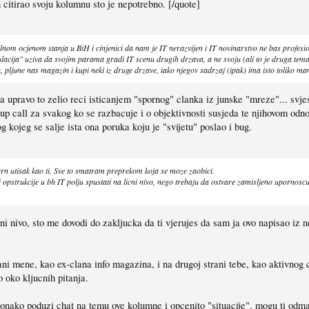
 citirao svoju kolumnu sto je nepotrebno. [/quote]
om ocjenom stanja u BiH i cinjenici da nam je IT nerazvijen i IT novinarstvo ne bas profesio
acija" uziva da svojim parama gradi IT scenu drugih drzava, a ne svoju (ali to je druga tem
pljune nas magazin i kupi neki iz druge drzave, iako njegov sadrzaj (ipak) ima isto toliko m
ja upravo to zelio reci isticanjem "spornog" clanka iz junske "mreze"... svj
up call za svakog ko se razbacuje i o objektivnosti susjeda te njihovom odn
g kojeg se salje ista ona poruka koju je "svijetu" poslao i bug.
o crn utisak kao ti. Sve to smatram preprekom koja se moze zaobici.
 opstrukcije u bh IT polju spustati na licni nivo, nego trebaju da ostvare zamisljeno upornoscu
ni nivo, sto me dovodi do zakljucka da ti vjerujes da sam ja ovo napisao iz 
ani mene, kao ex-clana info magazina, i na drugoj strani tebe, kao aktivnog c
 oko kljucnih pitanja.
 onako poduzi chat na temu ove kolumne i opcenito "situacije". mogu ti odmah