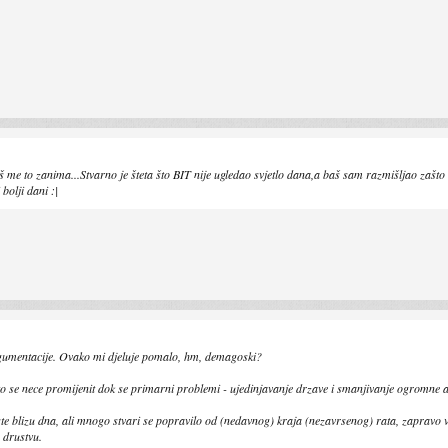
aš me to zanima...Stvarno je šteta što BIT nije ugledao svjetlo dana,a baš sam razmišljao zašt
bolji dani :|
argumentacije. Ovako mi djeluje pomalo, hm, demagoski?
 to se nece promijenit dok se primarni problemi - ujedinjavanje drzave i smanjivanje ogromne adm
e blizu dna, ali mnogo stvari se popravilo od (nedavnog) kraja (nezavrsenog) rata, zapravo vise 
 drustvu.