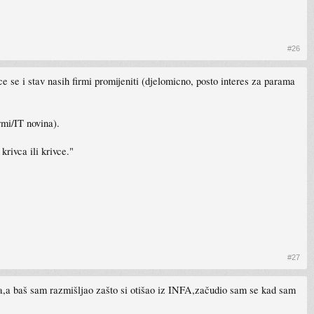
#26
 ce se i stav nasih firmi promijeniti (djelomicno, posto interes za parama
rmi/IT novina).
rivca ili krivce."
#27
ana,a baš sam razmišljao zašto si otišao iz INFA,začudio sam se kad sam