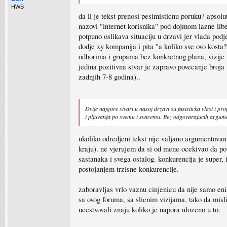
HWB
da li je tekst prenosi pesimisticnu poruku? apsolu
nazovi "internet korisnika" pod dojmom lazne liber
potpuno oslikava situaciju u drzavi jer vlada po
dodje xy kompanija i pita "a koliko sve ovo kost
odborima i grupama bez konkretnog plana, vizije i
jedina pozitivna stvar je zapravo povecanje broja 
zadnjih 7-8 godina)..
Dvije najgore stvari u nasoj drzavi su fasisticka vlast i p
i pljuvanja po svemu i svacemu. Bez odgovarajucih argumenat
ukoliko odredjeni tekst nije valjano argumentovan, 
kraju). ne vjerujem da si od mene ocekivao da po i
sastanaka i svega ostalog. konkurencija je super
postojanjem trzisne konkurencije.
zaboravljas vrlo vaznu cinjenicu da nije samo eni
sa ovog foruma, sa slicnim vizijama, tako da misli
ucestvovali znaju koliko je napora ulozeno u to.