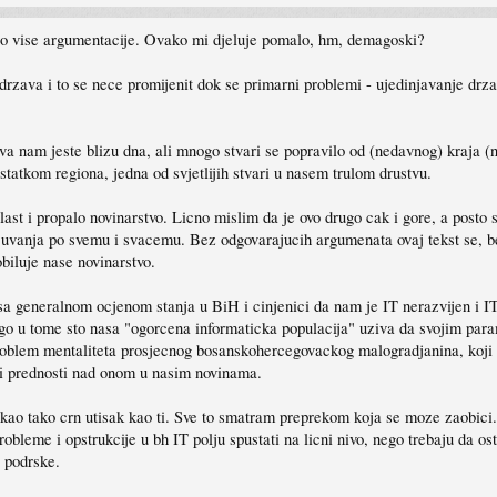
alo vise argumentacije. Ovako mi djeluje pomalo, hm, demagoski?
 drzava i to se nece promijenit dok se primarni problemi - ujedinjavanje drza
va nam jeste blizu dna, ali mnogo stvari se popravilo od (nedavnog) kraja (ne
ostatkom regiona, jedna od svjetlijih stvari u nasem trulom drustvu.
vlast i propalo novinarstvo. Licno mislim da je ovo drugo cak i gore, a post
uvanja po svemu i svacemu. Bez odgovarajucih argumenata ovaj tekst se, bez ob
biluje nase novinarstvo.
 generalnom ocjenom stanja u BiH i cinjenici da nam je IT nerazvijen i IT n
o u tome sto nasa "ogorcena informaticka populacija" uziva da svojim param
oblem mentaliteta prosjecnog bosanskohercegovackog malogradjanina, koji o
o i prednosti nad onom u nasim novinama.
stekao tako crn utisak kao ti. Sve to smatram preprekom koja se moze zaobici.
robleme i opstrukcije u bh IT polju spustati na licni nivo, nego trebaju da 
i podrske.