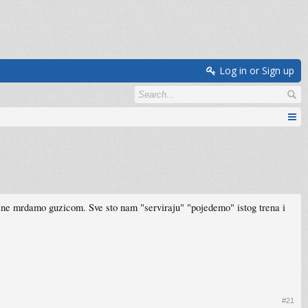
Log in or Sign up
i ne mrdamo guzicom. Sve sto nam "serviraju" "pojedemo" istog trena i
#21