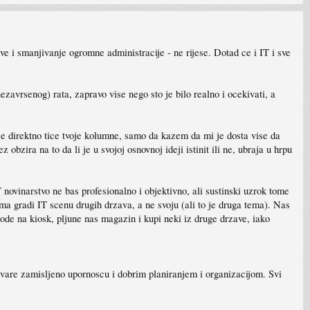
ve i smanjivanje ogromne administracije - ne rijese. Dotad ce i IT i sve
zavrsenog) rata, zapravo vise nego sto je bilo realno i ocekivati, a
o se direktno tice tvoje kolumne, samo da kazem da mi je dosta vise da
zira na to da li je u svojoj osnovnoj ideji istinit ili ne, ubraja u hrpu
ovinarstvo ne bas profesionalno i objektivno, ali sustinski uzrok tome
a gradi IT scenu drugih drzava, a ne svoju (ali to je druga tema). Nas
de na kiosk, pljune nas magazin i kupi neki iz druge drzave, iako
ostvare zamisljeno upornoscu i dobrim planiranjem i organizacijom. Svi