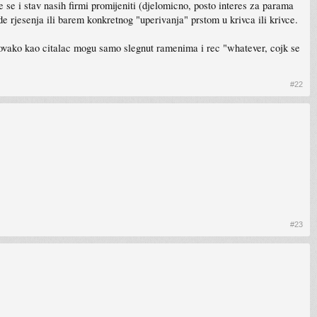
ce se i stav nasih firmi promijeniti (djelomicno, posto interes za parama
e rjesenja ili barem konkretnog "uperivanja" prstom u krivca ili krivce.
, ovako kao citalac mogu samo slegnut ramenima i rec "whatever, cojk se
#22
#23