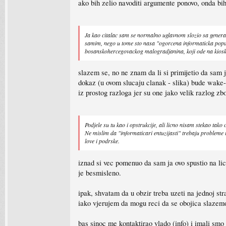
ako bih zelio navoditi argumente ponovo, onda bih
Ja kao citalac sam se normalno uglavnom slozio sa generaln
samim, nego u tome sto nasa "ogorcena informaticka popul
bosanskohercegovackog malogradjanina, koji ode na kiosk, 
slazem se, no ne znam da li si primijetio da sam 
dokaz (u ovom slucaju clanak - slika) bude wake-
iz prostog razloga jer su one jako velik razlog zbo
Podjele su tu kao i opstrukcije, ali licno nisam stekao tak
Ne mislim da "informaticari entuzijasti" trebaju probleme i
love i podrske.
iznad si vec pomenuo da sam ja ovo spustio na lic
je besmisleno.
ipak, shvatam da u obzir treba uzeti na jednoj str
iako vjerujem da mogu reci da se obojica slazemo
bas sinoc me kontaktirao vlado (info) i imali smo