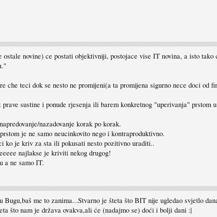
 ostale novine) ce postati objektivniji, postojace vise IT novina, a isto tako
u."
re che teci dok se nesto ne promijeni(a ta promijena sigurno nece doci od fi
rave sustine i ponude rjesenja ili barem konkretnog "uperivanja" prstom u k
 napredovanje/nazadovanje korak po korak.
prstom je ne samo neucinkovito nego i kontraproduktivno.
o je kriv za sta ili pokusati nesto pozitivno uraditi..
eeeee najlakse je kriviti nekog drugog!
u a ne samo IT.
k u Bugu,baš me to zanima...Stvarno je šteta što BIT nije ugledao svjetlo d
eta što nam je država ovakva,ali će (nadajmo se) doći i bolji dani :|