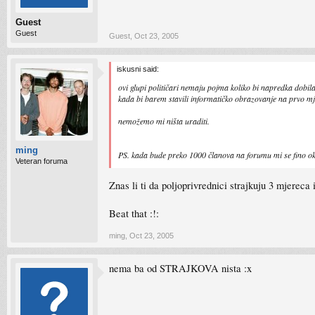
Guest
Guest
Guest
,
Oct 23, 2005
iskusni said:
ovi glupi političari nemaju pojma koliko bi napredka dobila
kada bi barem stavili informatičko obrazovanje na prvo mje
nemožemo mi ništa uraditi.
ming
PS. kada bude preko 1000 članova na forumu mi se fino ok
Veteran foruma
Znas li ti da poljoprivrednici strajkuju 3 mjereca
Beat that :!:
ming
,
Oct 23, 2005
nema ba od STRAJKOVA nista :x