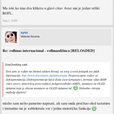
Ma iole ko ima dva klikera u glavi citav Avaz mu je jedan veliki
ROFL.
Aug 1, 2009
syss
Veteran foruma
Re: roflmao internacional - roflmaodžinca [RELOADED]
EnisDonKing said:
Dok sam se roflao na limited edition thread, sa istog izvora pokupih jos jakih
informacija:
http://www.dnevniavaz.ba/tehnologija
. Preporucujem vodice za
defragmentaciju (Defragmentacija hard diska čuva kompjuter), formate slika (RAW
znaci sirov), americkog proizvodjaca poluprovodnika (AMD), tastaturu sa OLED
tipkama koja je obicna tastatura sa OLED tipkama itd.
Slobodno citirajte
najbolje dijelove!
mislio sam nešto pametno napisati, ali sam onda pročitao oled tastaturu
i instantno mi je zablokirala sve i jedna motorička funkcija