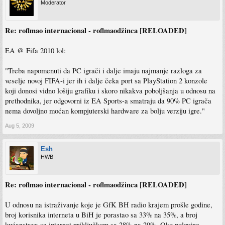
Moderator
Re: roflmao internacional - roflmaodžinca [RELOADED]
EA @ Fifa 2010 lol:
"Treba napomenuti da PC igrači i dalje imaju najmanje razloga za
veselje novoj FIFA-i jer ih i dalje čeka port sa PlayStation 2 konzole
koji donosi vidno lošiju grafiku i skoro nikakva poboljšanja u odnosu na
prethodnika, jer odgovorni iz EA Sports-a smatraju da 90% PC igrača
nema dovoljno moćan kompjuterski hardware za bolju verziju igre."
Aug 5, 2009
Esh
HWB
Re: roflmao internacional - roflmaodžinca [RELOADED]
U odnosu na istraživanje koje je GfK BH radio krajem prošle godine,
broj korisnika interneta u BiH je porastao sa 33% na 35%, a broj
kućanstava sa internet priključkom sa 28% na 29%. Oko polovine