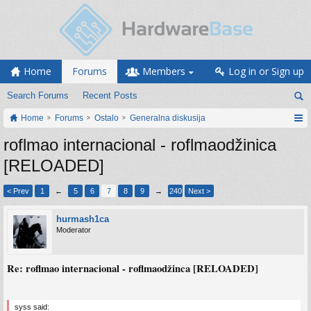
Home
Forums
Members
Log in or Sign up
Search Forums
Recent Posts
Home
Forums
Ostalo
Generalna diskusija
roflmao internacional - roflmaodžinica
[RELOADED]
< Prev
1
←
5
6
7
8
9
→
240
Next >
hurmash1ca
Moderator
Re: roflmao internacional - roflmaodžinca [RELOADED]
syss said: