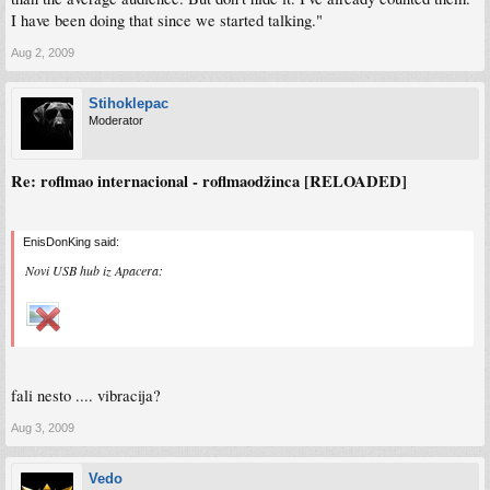
I have been doing that since we started talking."
Aug 2, 2009
Stihoklepac
Moderator
Re: roflmao internacional - roflmaodžinca [RELOADED]
EnisDonKing said:
Novi USB hub iz Apacera:
fali nesto .... vibracija?
Aug 3, 2009
Vedo