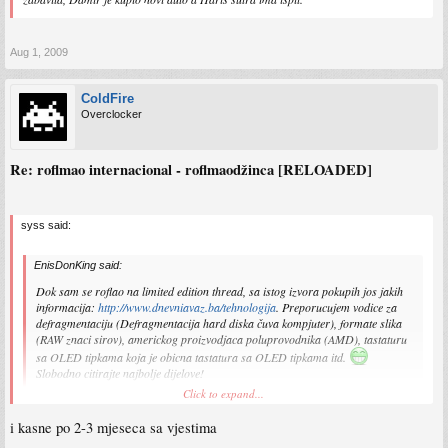
Aug 1, 2009
ColdFire
Overclocker
Re: roflmao internacional - roflmaodžinca [RELOADED]
syss said:
EnisDonKing said:
Dok sam se roflao na limited edition thread, sa istog izvora pokupih jos jakih
informacija:
http://www.dnevniavaz.ba/tehnologija
. Preporucujem vodice za
defragmentaciju (Defragmentacija hard diska čuva kompjuter), formate slika
(RAW znaci sirov), americkog proizvodjaca poluprovodnika (AMD), tastaturu
sa OLED tipkama koja je obicna tastatura sa OLED tipkama itd.
Slobodno citirajte najbolje dijelove!
Click to expand...
mislio sam nešto pametno napisati, ali sam onda pročitao oled tastaturu i instantno
i kasne po 2-3 mjeseca sa vjestima
mi je zablokirala sve i jedna motorička funkcija