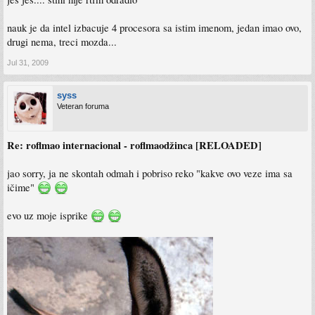
nauk je da intel izbacuje 4 procesora sa istim imenom, jedan imao ovo,
drugi nema, treci mozda...
Jul 31, 2009
syss
Veteran foruma
Re: roflmao internacional - roflmaodžinca [RELOADED]
jao sorry, ja ne skontah odmah i pobriso reko "kakve ovo veze ima sa
ičime"
evo uz moje isprike