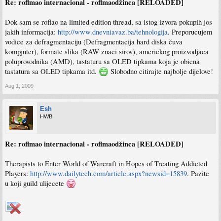
Re: roflmao internacional - roflmaodžinca [RELOADED]
Dok sam se roflao na limited edition thread, sa istog izvora pokupih jos
jakih informacija:
http://www.dnevniavaz.ba/tehnologija
. Preporucujem
vodice za defragmentaciju (Defragmentacija hard diska čuva
kompjuter), formate slika (RAW znaci sirov), americkog proizvodjaca
poluprovodnika (AMD), tastaturu sa OLED tipkama koja je obicna
tastatura sa OLED tipkama itd.
Slobodno citirajte najbolje dijelove!
Aug 1, 2009
Esh
HWB
Re: roflmao internacional - roflmaodžinca [RELOADED]
Therapists to Enter World of Warcraft in Hopes of Treating Addicted
Players:
http://www.dailytech.com/article.aspx?newsid=15839
. Pazite
u koji guild ulijecete