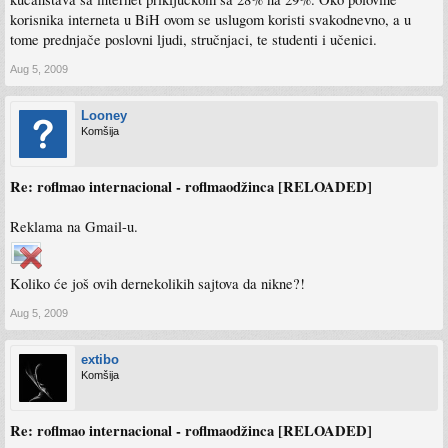
korisnika interneta u BiH ovom se uslugom koristi svakodnevno, a u
tome prednjače poslovni ljudi, stručnjaci, te studenti i učenici.
Aug 5, 2009
Looney
Komšija
Re: roflmao internacional - roflmaodžinca [RELOADED]
Reklama na Gmail-u.
Koliko će još ovih dernekolikih sajtova da nikne?!
Aug 5, 2009
extibo
Komšija
Re: roflmao internacional - roflmaodžinca [RELOADED]