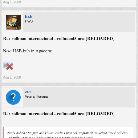
Aug 1, 2009
Esh
HWB
Re: roflmao internacional - roflmaodžinca [RELOADED]
Novi USB hub iz Apacera:
Aug 1, 2009
zoi
Veteran foruma
Re: roflmao internacional - roflmaodžinca [RELOADED]
Zvuči dobro? Saznaj više klikom ovdje i prvi ćeš saznati da se Selma sinoć odlično
zabavila, Damir je kupio novi auto a Haris sutra ima ispit.