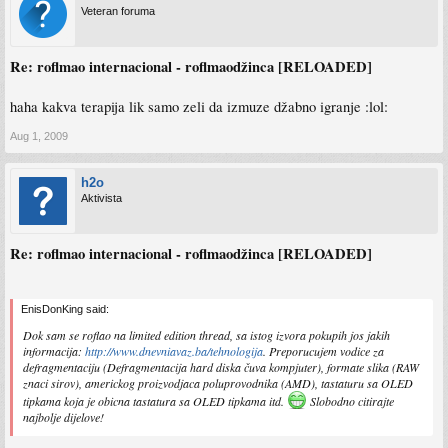
Veteran foruma
Re: roflmao internacional - roflmaodžinca [RELOADED]
haha kakva terapija lik samo zeli da izmuze džabno igranje :lol:
Aug 1, 2009
h2o
Aktivista
Re: roflmao internacional - roflmaodžinca [RELOADED]
EnisDonKing said:
Dok sam se roflao na limited edition thread, sa istog izvora pokupih jos jakih
informacija:
http://www.dnevniavaz.ba/tehnologija
. Preporucujem vodice za
defragmentaciju (Defragmentacija hard diska čuva kompjuter), formate slika (RAW
znaci sirov), americkog proizvodjaca poluprovodnika (AMD), tastaturu sa OLED
tipkama koja je obicna tastatura sa OLED tipkama itd.
Slobodno citirajte
najbolje dijelove!