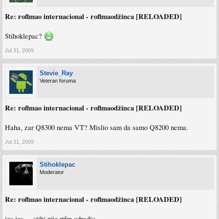
Re: roflmao internacional - roflmaodžinca [RELOADED]
Stihoklepac?
Jul 31, 2009
Stevie_Ray
Veteran foruma
Re: roflmao internacional - roflmaodžinca [RELOADED]
Haha, zar Q8300 nema VT? Mislio sam da samo Q8200 nema.
Jul 31, 2009
Stihoklepac
Moderator
Re: roflmao internacional - roflmaodžinca [RELOADED]
jes jes.... stihi nije rtfm odradio