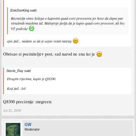
EnisDonKing said:
Razmislja sinoc kolega o kupovini quad-core procesora jer hoce da digne par
virtulenih mashina itd. Maloprije javlja da je kupio quad-core procesor, ali bez
VT podrske
epic fail... nadam se da je uspio vratit natrag
Obrisao si pociniteljev post, sad narod ne zna ko je
Stevie_Ray said:
Drugim rijecima, kupio je Q8200.
Koji fail. :lol:
Q8300 preciznije :mrgreen:
Jul 31, 2009
GW
Moderator