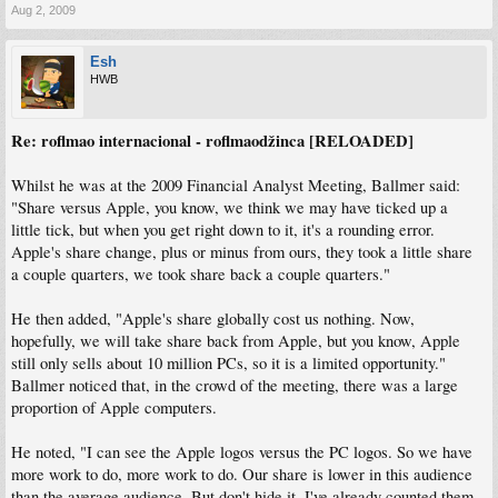
Aug 2, 2009
Esh
HWB
Re: roflmao internacional - roflmaodžinca [RELOADED]
Whilst he was at the 2009 Financial Analyst Meeting, Ballmer said:
"Share versus Apple, you know, we think we may have ticked up a
little tick, but when you get right down to it, it's a rounding error.
Apple's share change, plus or minus from ours, they took a little share
a couple quarters, we took share back a couple quarters."
He then added, "Apple's share globally cost us nothing. Now,
hopefully, we will take share back from Apple, but you know, Apple
still only sells about 10 million PCs, so it is a limited opportunity."
Ballmer noticed that, in the crowd of the meeting, there was a large
proportion of Apple computers.
He noted, "I can see the Apple logos versus the PC logos. So we have
more work to do, more work to do. Our share is lower in this audience
than the average audience. But don't hide it. I've already counted them.