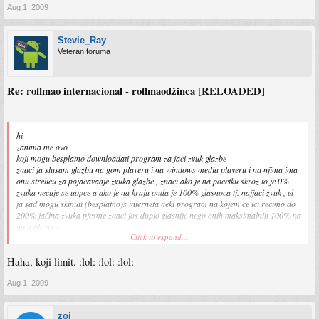
Aug 1, 2009
Stevie_Ray
Veteran foruma
Re: roflmao internacional - roflmaodžinca [RELOADED]
hi
zanima me ovo
koji mogu besplatno downloadati program za jaci zvuk glazbe
znaci ja slusam glazbu na gom playeru i na windows media playeru i na njima ima
onu strelicu za pojacavanje zvuka glazbe , znaci ako je na pocetku skroz to je 0%
zvuka necuje se uopce a ako je na kraju onda je 100% glasnoca tj. najjaci zvuk , el
ja sad mogu skinuti (besplatno)s interneta neki program na kojem ce ici recimo do
200% jačina zvuka pjesme znaci jos duplo glasnije nego onih maksimalnih 100% na
gom playeru
Click to expand...
pozdrav
Haha, koji limit. :lol: :lol: :lol:
Aug 1, 2009
zoi