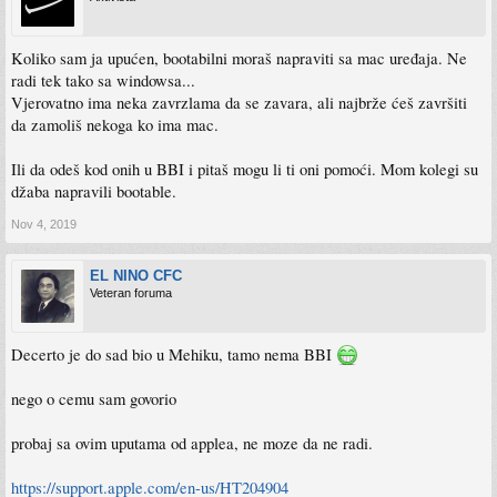
Koliko sam ja upućen, bootabilni moraš napraviti sa mac uređaja. Ne
radi tek tako sa windowsa...
Vjerovatno ima neka zavrzlama da se zavara, ali najbrže ćeš završiti
da zamoliš nekoga ko ima mac.
Ili da odeš kod onih u BBI i pitaš mogu li ti oni pomoći. Mom kolegi su
džaba napravili bootable.
Nov 4, 2019
EL NINO CFC
Veteran foruma
Decerto je do sad bio u Mehiku, tamo nema BBI
nego o cemu sam govorio
probaj sa ovim uputama od applea, ne moze da ne radi.
https://support.apple.com/en-us/HT204904