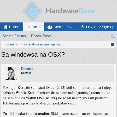
Home
Forums
Members
Log in or Sign up
Search Forums
Recent Posts
Forums
...
Operativni sistemi, aplikacije i programiranje
Sa windowsa na OSX?
Decerto
Komšija
Poz raja. Koristio sam stari iMac (2013) koji sam formatirao na i njega
nabacio Win10. Sada planiram da uzmem neki "gaming" racunar,tako
da sam htio da vratim OSX na ovaj iMac,ali nakon sto sam prelistao
100 foruma i pokusavao dva dana,odustao sam.
Zna li ko kako i sta da uradim. Skidao sam razne mac-os sisteme sa