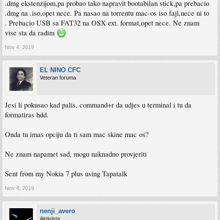
.dmg ekstenzijom,pa probao tako napravit bootabilan stick,pa prebacio
.dmg na .iso,opet nece. Pa nasao na torrentu mac-os iso fajl,nece ni to
. Prebacio USB sa FAT32 na OSX ext. format,opet nece. Ne znam
vise sta da radim
Nov 4, 2019
EL NINO CFC
Veteran foruma
Jesi li pokusao kad palis, command+r da udjes u terminal i tu da
formatiras hdd.
Onda tu imas opciju da ti sam mac skine mac os?
Ne znam napamet sad, mogu naknadno provjeriti
Sent from my Nokia 7 plus using Tapatalk
Nov 4, 2019
nenji_avero
Aktivista