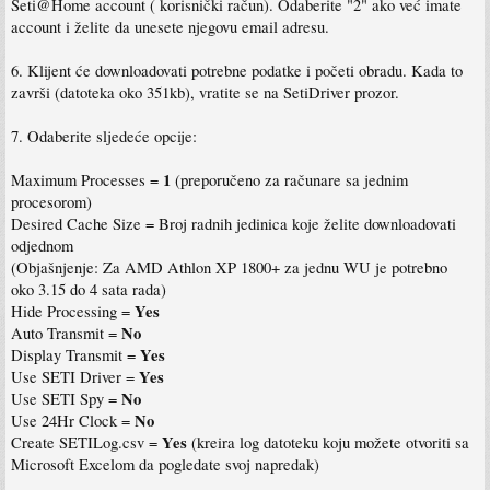
Seti@Home account ( korisnički račun). Odaberite "2" ako već imate
account i želite da unesete njegovu email adresu.
6. Klijent će downloadovati potrebne podatke i početi obradu. Kada to
završi (datoteka oko 351kb), vratite se na SetiDriver prozor.
7. Odaberite sljedeće opcije:
1
Maximum Processes =
(preporučeno za računare sa jednim
procesorom)
Desired Cache Size = Broj radnih jedinica koje želite downloadovati
odjednom
(Objašnjenje: Za AMD Athlon XP 1800+ za jednu WU je potrebno
oko 3.15 do 4 sata rada)
Yes
Hide Processing =
No
Auto Transmit =
Yes
Display Transmit =
Yes
Use SETI Driver =
No
Use SETI Spy =
No
Use 24Hr Clock =
Yes
Create SETILog.csv =
(kreira log datoteku koju možete otvoriti sa
Microsoft Excelom da pogledate svoj napredak)