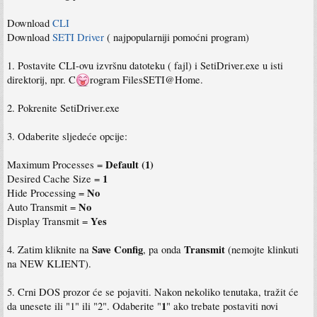
Download
CLI
Download
SETI Driver
( najpopularniji pomoćni program)
1. Postavite CLI-ovu izvršnu datoteku ( fajl) i SetiDriver.exe u isti
direktorij, npr. C
rogram FilesSETI@Home.
2. Pokrenite SetiDriver.exe
3. Odaberite sljedeće opcije:
Default (1)
Maximum Processes =
1
Desired Cache Size =
No
Hide Processing =
No
Auto Transmit =
Yes
Display Transmit =
Save Config
Transmit
4. Zatim kliknite na
, pa onda
(nemojte klinkuti
na NEW KLIENT).
5. Crni DOS prozor će se pojaviti. Nakon nekoliko tenutaka, tražit će
1
da unesete ili "1" ili "2". Odaberite "
" ako trebate postaviti novi