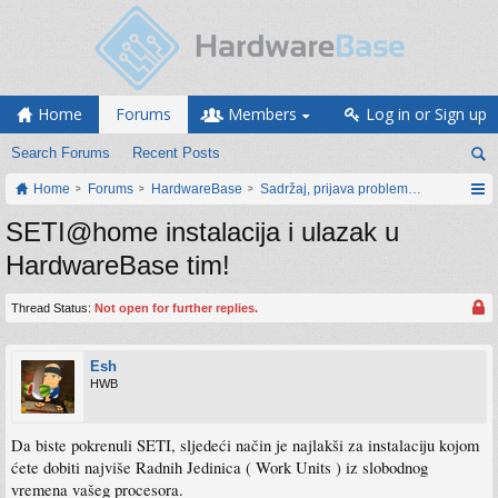
Home
Forums
Members
Log in or Sign up
Search Forums
Recent Posts
Home
Forums
HardwareBase
Sadržaj, prijava problema i prijedlozi
SETI@home instalacija i ulazak u
HardwareBase tim!
Thread Status:
Not open for further replies.
Esh
HWB
Da biste pokrenuli SETI, sljedeći način je najlakši za instalaciju kojom
ćete dobiti najviše Radnih Jedinica ( Work Units ) iz slobodnog
vremena vašeg procesora.