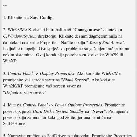
---
Save Config
1. Kliknite na:
.
Conagent.exe
2. Win98/Me Korisnici bi trebali naći "
" datoteku u
C:WindowsSystem
direktoriju. Kliknite desnim dugmetom miša na
Warn if Still Active
datoteku i odaberite Properties. Nađite opciju "
".
Isključite tu opciju. Ovo sprječava probleme sa gašenjem računara na
nekim sistemima. Ovaj korak nije potreban za korisnike Win2K ili
WinXP.
Control Panel -> Display Properties
3.
. Ako koristite Win9x/Me
Blank Screen
promijenite vaš screen saver na "
". Ako koristite
Win2K/XP promijenite vaš screen saver na
Default screen saver
"
."
Control Panel -> Power Options Properties
4. Idite na
. Promijenite
Hard Disk
System Standby
Never
power opcije za
i
na "
". Promijenite
power opciju za monitor kako god želite, jer ona ne utiče na
Seti@Home.
5. Napravite prečicu za SetiDriver.exe datoteku. Promijenite Properties