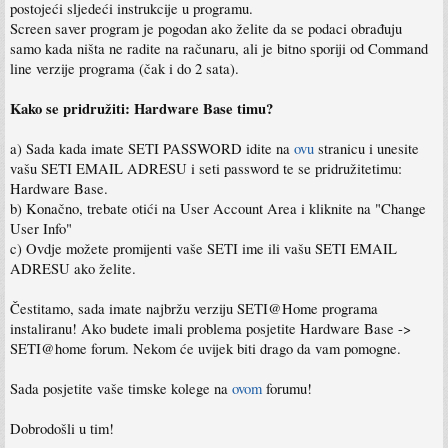
postojeći sljedeći instrukcije u programu.
Screen saver program je pogodan ako želite da se podaci obrađuju
samo kada ništa ne radite na računaru, ali je bitno sporiji od Command
line verzije programa (čak i do 2 sata).
Kako se pridružiti: Hardware Base timu?
a) Sada kada imate SETI PASSWORD idite na
ovu
stranicu i unesite
vašu SETI EMAIL ADRESU i seti password te se pridružitetimu:
Hardware Base.
b) Konačno, trebate otići na User Account Area i kliknite na "Change
User Info"
c) Ovdje možete promijenti vaše SETI ime ili vašu SETI EMAIL
ADRESU ako želite.
Čestitamo, sada imate najbržu verziju SETI@Home programa
instaliranu! Ako budete imali problema posjetite Hardware Base ->
SETI@home forum. Nekom će uvijek biti drago da vam pomogne.
Sada posjetite vaše timske kolege na
ovom
forumu!
Dobrodošli u tim!