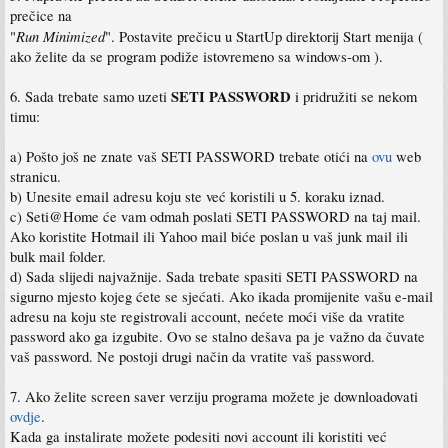
prečice na
Run Minimized
"
". Postavite prečicu u StartUp direktorij Start menija (
ako želite da se program podiže istovremeno sa windows-om ).
SETI PASSWORD
6. Sada trebate samo uzeti
i pridružiti se nekom
timu:
a) Pošto još ne znate vaš SETI PASSWORD trebate otići na
ovu
web
stranicu.
b) Unesite email adresu koju ste već koristili u 5. koraku iznad.
c) Seti@Home će vam odmah poslati SETI PASSWORD na taj mail.
Ako koristite Hotmail ili Yahoo mail biće poslan u vaš junk mail ili
bulk mail folder.
d) Sada slijedi najvažnije. Sada trebate spasiti SETI PASSWORD na
sigurno mjesto kojeg ćete se sjećati. Ako ikada promijenite vašu e-mail
adresu na koju ste registrovali account, nećete moći više da vratite
password ako ga izgubite. Ovo se stalno dešava pa je važno da čuvate
vaš password. Ne postoji drugi način da vratite vaš password.
7. Ako želite screen saver verziju programa možete je downloadovati
ovdje
.
Kada ga instalirate možete podesiti novi account ili koristiti već