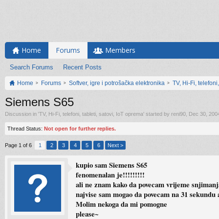
Home
Forums
Members
Search Forums
Recent Posts
Home
Forums
Softver, igre i potrošačka elektronika
TV, Hi-Fi, telefoni
Siemens S65
Discussion in '
TV, Hi-Fi, telefoni, tableti, satovi, IoT oprema
' started by
reni90
,
Dec 30, 200
Thread Status:
Not open for further replies.
Page 1 of 6
1
2
3
4
5
6
Next >
kupio sam Siemens S65
fenomenalan je!!!!!!!!!
ali ne znam kako da povecam vrijeme snjimanja
najvise sam mogao da povecam na 31 sekundu ali
Molim nekoga da mi pomogne
please~