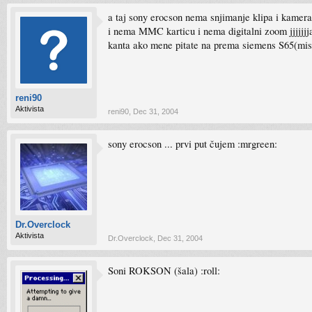
a taj sony erocson nema snjimanje klipa i kame
i nema MMC karticu i nema digitalni zoom jjjjj
kanta ako mene pitate na prema siemens S65(misl
reni90
Aktivista
reni90
,
Dec 31, 2004
sony erocson ... prvi put čujem :mrgreen:
Dr.Overclock
Aktivista
Dr.Overclock
,
Dec 31, 2004
Soni ROKSON (šala) :roll: