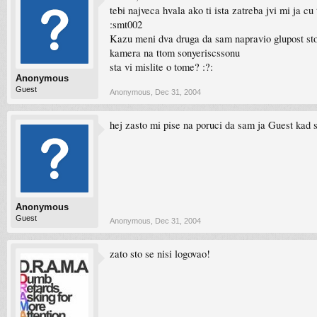
tebi najveca hvala ako ti ista zatreba jvi mi ja cu
:smt002
Kazu meni dva druga da sam napravio glupost sto 
kamera na ttom sonyeriscssonu
sta vi mislite o tome? :?:
Anonymous
Guest
Anonymous
,
Dec 31, 2004
hej zasto mi pise na poruci da sam ja Guest kad 
Anonymous
Guest
Anonymous
,
Dec 31, 2004
zato sto se nisi logovao!