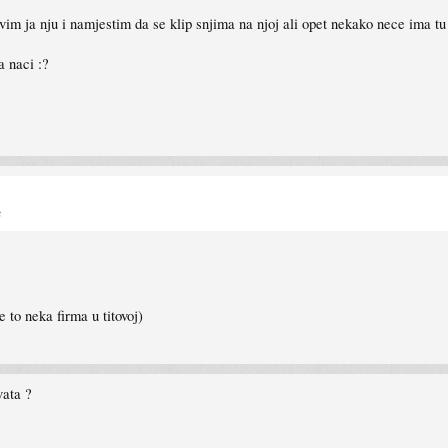
m ja nju i namjestim da se klip snjima na njoj ali opet nekako nece ima tu 
a naci :?
u
 to neka firma u titovoj)
vata ?