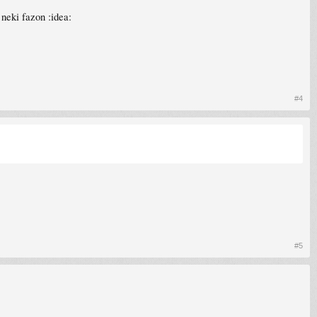
neki fazon :idea:
#4
#5