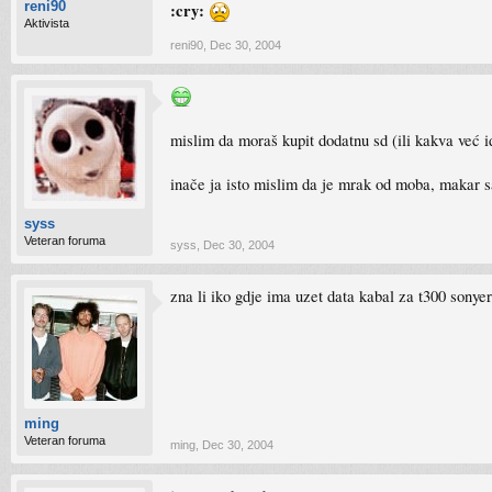
reni90
:cry:
Aktivista
reni90
,
Dec 30, 2004
mislim da moraš kupit dodatnu sd (ili kakva već i
inače ja isto mislim da je mrak od moba, makar s
syss
Veteran foruma
syss
,
Dec 30, 2004
zna li iko gdje ima uzet data kabal za t300 sonyer
ming
Veteran foruma
ming
,
Dec 30, 2004