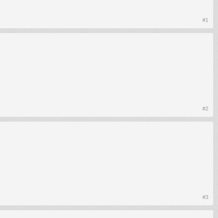
#1
#2
#3