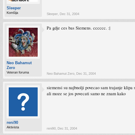
Sleeper
Komšija
Sleeper
,
Dec 31, 2004
Pa gdje ces bas Siemens. cccccc. :|
Neo Bahamut
Zero
Veteran foruma
Neo Bahamut Zero
,
Dec 31, 2004
siemensi su najbnolji povecao sam trajanje klipa 
ali moze se jos povecati samo ne znam kako
reni90
Aktivista
reni90
,
Dec 31, 2004