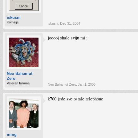
iskusni
Komšija
iskusni
,
Dec 31, 2004
jooooj shale sviju mi :|
Neo Bahamut
Zero
Veteran foruma
Neo Bahamut Zero
,
Jan 1, 2005
k700 jede sve ostale telephone
ming