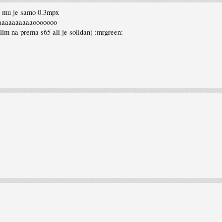
ra mu je samo 0.3mpx
jjaaaaaaaaaaooooooo
im na prema s65 ali je solidan) :mrgreen: