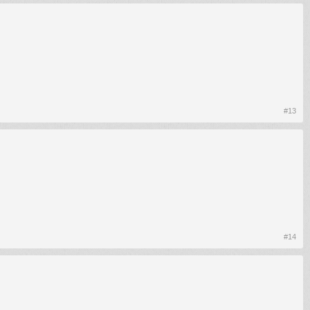
#13
#14