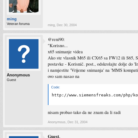
ming
Veteran foruma
ming
,
Dec 30, 2004
@reni90:
"Korisno...
x65 snimanje videa
Ako ste vlasnik M65 ili CX65 sa FW12 ili S65, S
postavke - Korisnič. post., odskrolajte dolje do 
i namjestite 'Vrijeme snimanja' na 'MMS kompatib
Anonymous
ovo sam nasao na
Guest
Code:
http://www.siemensfreaks.com/php/ko
nisam probao tako da ne znam da li radi
Anonymous
,
Dec 31, 2004
Guest
,