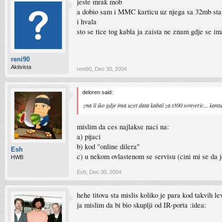
jeste mrak mob
a dobio sam i MMC karticu uz njega sa 32mb stavi
i hvala
sto se tice tog kabla ja zaista ne znam gdje se im
reni90
Aktivista
reni90
,
Dec 30, 2004
deloren said:
zna li iko gdje ima uzet data kabal za t300 sonyeric... kant
mislim da ces najlakse naci na:
a) pijaci
b) kod "online dilera"
Esh
c) u nekom ovlastenom se servisu (cini mi se da je
HWB
Esh
,
Dec 30, 2004
hehe titova sta mislis koliko je para kod takvih le
ja mislim da bi bio skuplji od IR-porta :idea: