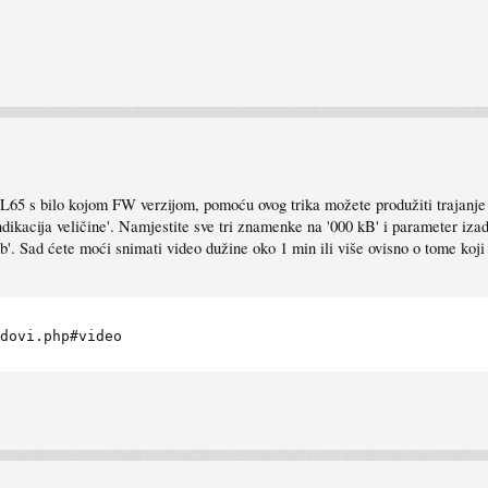
L65 s bilo kojom FW verzijom, pomoću ovog trika možete produžiti trajanj
'Indikacija veličine'. Namjestite sve tri znamenke na '000 kB' i parameter iz
'. Sad ćete moći snimati video dužine oko 1 min ili više ovisno o tome koji
dovi.php#video