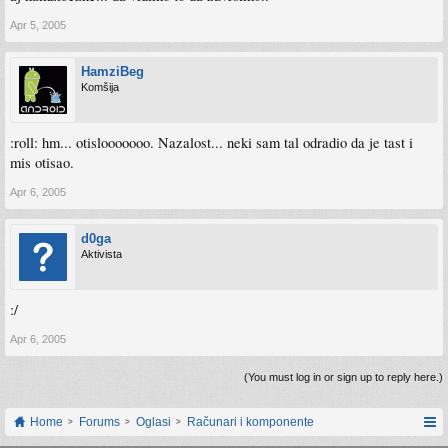
Apr 5, 2005
HamziBeg
Komšija
:roll: hm... otislooooooo. Nazalost... neki sam tal odradio da je tast i
mis otisao.
Apr 6, 2005
d0ga
Aktivista
:/
Apr 6, 2005
(You must log in or sign up to reply here.)
Home
Forums
Oglasi
Računari i komponente