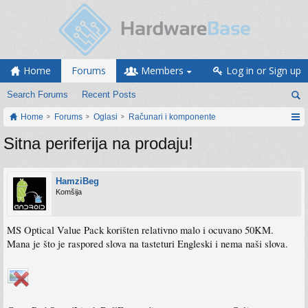
Home
Forums
Members
Log in or Sign up
Search Forums
Recent Posts
Home
Forums
Oglasi
Računari i komponente
Sitna periferija na prodaju!
HamziBeg
Komšija
MS Optical Value Pack korišten relativno malo i ocuvano 50KM.
Mana je što je raspored slova na tasteturi Engleski i nema naši slova.