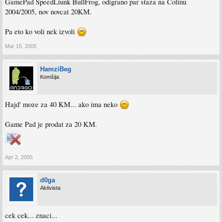
GamePad SpeedLiunk BullFrog, odigrano par staza na Colinu
2004/2005, nov novcat 20KM.
Pa eto ko voli nek izvoli
Mar 15, 2005
HamziBeg
Komšija
Hajd' moze za 40 KM... ako ima neko
Game Pad je prodat za 20 KM.
Apr 2, 2005
d0ga
Aktivista
cek cek... znaci...