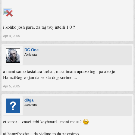
i koliko josh para, za taj tvoj intelli 1.0 ?
Apr 4, 2005
DC One
Aktivista
a meni samo tastatura treba , misa imam upravo tog , pa ako je
HamziBeg voljan da se sta dogovorimo ...
Apr 5, 2005
d0ga
Aktivista
et super... znaci tebi keyboard.. meni maus?
aj hamzibezhe... da vidimo to da zavrsimo..