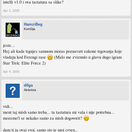
intelli v1.0 i ova tastatura sa slike?
Apr 2, 2005
HamziBeg
Komšija
jeste...
Hej ali kada trgujes samnom moras poznavati zakone trgovanja koje
vladaju kod Ferengi rase
(Malo me zviznulo u glavu dugo igram
Star Trek: Elite Force 2)
Apr 4, 2005
d0ga
Aktivista
vidi...
meni taj mish samo treba... ta tastatura mi vala i nije potrebna...
mozemo'l se nekako samo za mish dogovorit?
dam ti ja ovaj svoj, samo sto je moj crven..