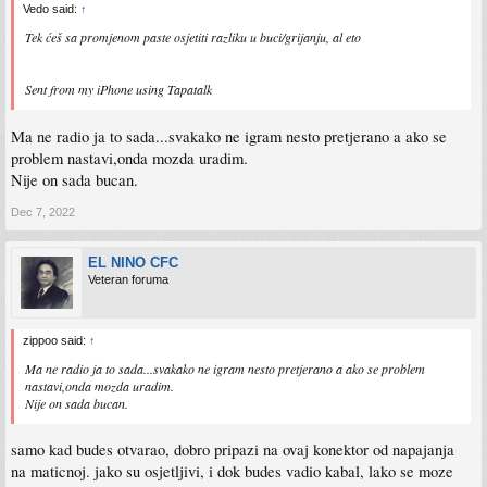
Vedo said:
↑
Tek ćeš sa promjenom paste osjetiti razliku u buci/grijanju, al eto
Sent from my iPhone using Tapatalk
Ma ne radio ja to sada...svakako ne igram nesto pretjerano a ako se
problem nastavi,onda mozda uradim.
Nije on sada bucan.
Dec 7, 2022
EL NINO CFC
Veteran foruma
zippoo said:
↑
Ma ne radio ja to sada...svakako ne igram nesto pretjerano a ako se problem
nastavi,onda mozda uradim.
Nije on sada bucan.
samo kad budes otvarao, dobro pripazi na ovaj konektor od napajanja
na maticnoj. jako su osjetljivi, i dok budes vadio kabal, lako se moze