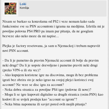
Loki
Komšija
Nisam se barkao sa konzolama od PS2 i veze nemam kako sada
funkcionise sve sa PSN accountom i igrama na medijima. Izletila mi je
povoljno polovna PS4 PRO pa imam par pitanja, da ne googlam
bezveze ako neko moze da mi napise...
Plejka je factory resetovana, ja sam u Njemackoj i trebam napraviit
novi PSN account.
- Da li je pametno da pravim Njemacki account ili bolje da pravim
neki drugi? Da li je uopste dozvoljeno i pametno praviti neki drugi
(preko VPN-a ili sta vec)?
- Ako kupujem koristene igre na discovima, mogu ih bez problema
igrati bez obzira sto je neko igrao na svojoj plejci koristeci svoj
account? Ne veze se disc igra za account?
- Neka dobra stranica za povoljne PS4 igre (polovne ili nove)?
- Mogu li se igre kupovati digitalno sa drugih stranica (osim PSN) kao
kodovi ili se uvijek prodaju kao "account sa igrom"?
- Neka bitna napomena ili savjet pored ovih mojih pitanja?