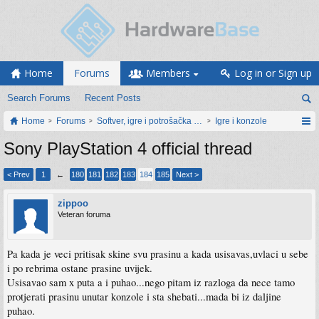
Home
Forums
Members
Log in or Sign up
Search Forums
Recent Posts
Home
Forums
Softver, igre i potrošačka elektronika
Igre i konzole
Sony PlayStation 4 official thread
< Prev
1
←
180
181
182
183
184
185
Next >
zippoo
Veteran foruma
Pa kada je veci pritisak skine svu prasinu a kada usisavas,uvlaci u sebe
i po rebrima ostane prasine uvijek.
Usisavao sam x puta a i puhao...nego pitam iz razloga da nece tamo
protjerati prasinu unutar konzole i sta shebati...mada bi iz daljine
puhao.