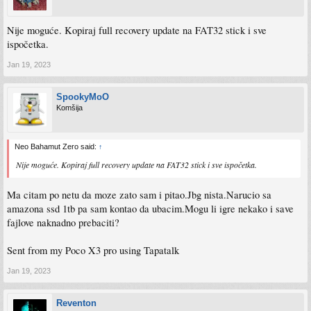
Nije moguće. Kopiraj full recovery update na FAT32 stick i sve
ispočetka.
Jan 19, 2023
SpookyMoO
Komšija
Neo Bahamut Zero said:
↑
Nije moguće. Kopiraj full recovery update na FAT32 stick i sve ispočetka.
Ma citam po netu da moze zato sam i pitao.Jbg nista.Narucio sa
amazona ssd 1tb pa sam kontao da ubacim.Mogu li igre nekako i save
fajlove naknadno prebaciti?
Sent from my Poco X3 pro using Tapatalk
Jan 19, 2023
Reventon