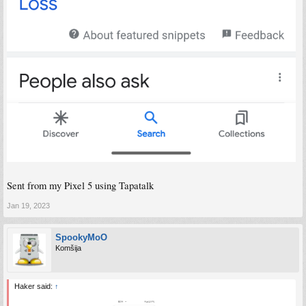
Sent from my Pixel 5 using Tapatalk
Jan 19, 2023
SpookyMoO
Komšija
Haker said:
↑