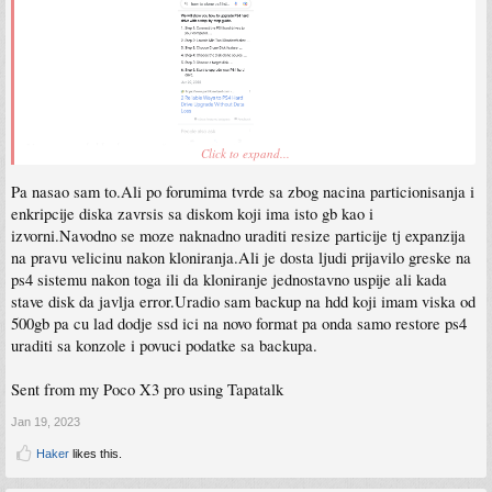
Ne znam odakle da ne može.
Click to expand...
Sent from my Pixel 5 using Tapatalk
Pa nasao sam to.Ali po forumima tvrde sa zbog nacina particionisanja i
enkripcije diska zavrsis sa diskom koji ima isto gb kao i
izvorni.Navodno se moze naknadno uraditi resize particije tj expanzija
na pravu velicinu nakon kloniranja.Ali je dosta ljudi prijavilo greske na
ps4 sistemu nakon toga ili da kloniranje jednostavno uspije ali kada
stave disk da javlja error.Uradio sam backup na hdd koji imam viska od
500gb pa cu lad dodje ssd ici na novo format pa onda samo restore ps4
uraditi sa konzole i povuci podatke sa backupa.
Sent from my Poco X3 pro using Tapatalk
Jan 19, 2023
Haker
likes this.