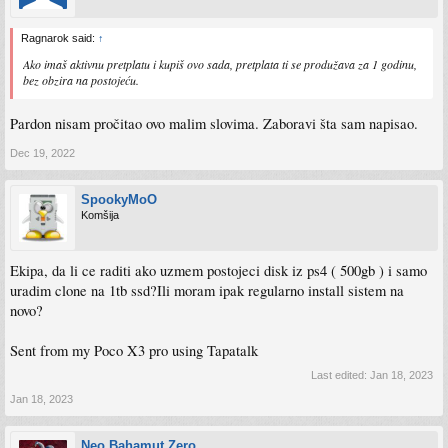
Ragnarok said:
↑
Ako imaš aktivnu pretplatu i kupiš ovo sada, pretplata ti se produžava za 1 godinu,
bez obzira na postojeću.
Pardon nisam pročitao ovo malim slovima. Zaboravi šta sam napisao.
Dec 19, 2022
SpookyMoO
Komšija
Ekipa, da li ce raditi ako uzmem postojeci disk iz ps4 ( 500gb ) i samo
uradim clone na 1tb ssd?Ili moram ipak regularno install sistem na
novo?
Sent from my Poco X3 pro using Tapatalk
Last edited:
Jan 18, 2023
Jan 18, 2023
Neo Bahamut Zero