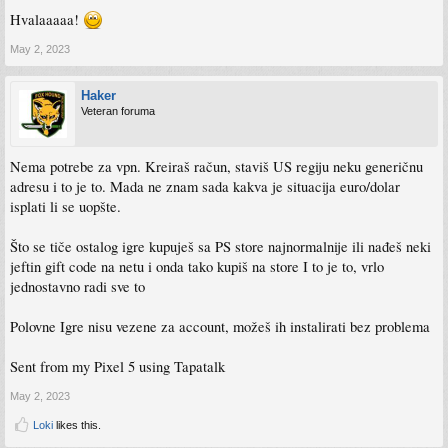
Hvalaaaaa!
May 2, 2023
Haker
Veteran foruma
Nema potrebe za vpn. Kreiraš račun, staviš US regiju neku generičnu
adresu i to je to. Mada ne znam sada kakva je situacija euro/dolar
isplati li se uopšte.
Što se tiče ostalog igre kupuješ sa PS store najnormalnije ili nađeš neki
jeftin gift code na netu i onda tako kupiš na store I to je to, vrlo
jednostavno radi sve to
Polovne Igre nisu vezene za account, možeš ih instalirati bez problema
Sent from my Pixel 5 using Tapatalk
May 2, 2023
Loki
likes this.