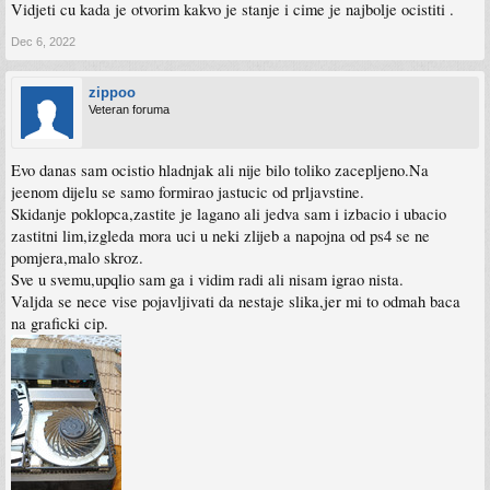
Vidjeti cu kada je otvorim kakvo je stanje i cime je najbolje ocistiti .
Dec 6, 2022
zippoo
Veteran foruma
Evo danas sam ocistio hladnjak ali nije bilo toliko zacepljeno.Na
jeenom dijelu se samo formirao jastucic od prljavstine.
Skidanje poklopca,zastite je lagano ali jedva sam i izbacio i ubacio
zastitni lim,izgleda mora uci u neki zlijeb a napojna od ps4 se ne
pomjera,malo skroz.
Sve u svemu,upqlio sam ga i vidim radi ali nisam igrao nista.
Valjda se nece vise pojavljivati da nestaje slika,jer mi to odmah baca
na graficki cip.