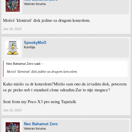
Veteran foruma
Možeš 'klonirati' disk jedino sa drugom konzolom.
Jan 18, 2023
SpookyMoO
Komšija
Neo Bahamut Zero said:
↑
Možeš 'klonirati' disk jedino sa drugom konzolom.
Kako mislis sa dr konzolom?Mislio sam ono da izvadim disk, povezem
sa pc preko usb i standard clone odradim.Zar to nije moguce?
Sent from my Poco X3 pro using Tapatalk
Jan 19, 2023
Neo Bahamut Zero
Veteran foruma