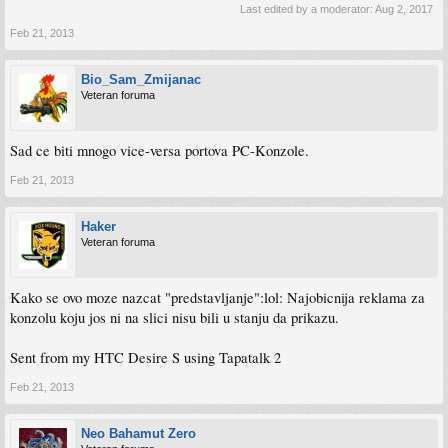
Last edited by a moderator:
Aug 2, 2017
Feb 21, 2013
Bio_Sam_Zmijanac
Veteran foruma
Sad ce biti mnogo vice-versa portova PC-Konzole.
Feb 21, 2013
Haker
Veteran foruma
Kako se ovo moze nazcat "predstavljanje":lol: Najobicnija reklama za
konzolu koju jos ni na slici nisu bili u stanju da prikazu.
Sent from my HTC Desire S using Tapatalk 2
Feb 21, 2013
Neo Bahamut Zero