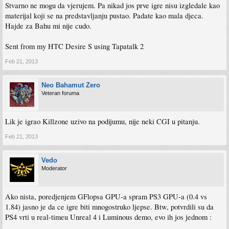
Stvarno ne mogu da vjerujem. Pa nikad jos prve igre nisu izgledale kao
materijal koji se na predstavljanju pustao. Padate kao mala djeca.
Hajde za Bahu mi nije cudo.
Sent from my HTC Desire S using Tapatalk 2
Feb 21, 2013
Neo Bahamut Zero
Veteran foruma
Lik je igrao Killzone uzivo na podijumu, nije neki CGI u pitanju.
Feb 21, 2013
Vedo
Moderator
Ako nista, poredjenjem GFlopsa GPU-a spram PS3 GPU-a (0.4 vs
1.84) jasno je da ce igre biti mnogostruko ljepse. Btw, potvrdili su da
PS4 vrti u real-timeu Unreal 4 i Luminous demo, evo ih jos jednom :