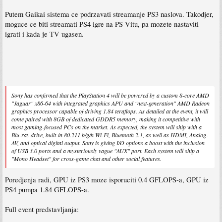
Putem Gaikai sistema ce podrzavati streamanje PS3 naslova. Takodjer,
moguce ce biti streamati PS4 igre na PS Vitu, pa mozete nastaviti
igrati i kada je TV ugasen.
Sony has confirmed that the PlayStation 4 will be powered by a custom 8-core AMD
"Jaguar" x86-64 with integrated graphics APU and "next-generation" AMD Radeon
graphics processor capable of driving 1.84 teraflops. As detailed at the event, it will
come paired with 8GB of dedicated GDDR5 memory, making it competitive with
most gaming-focused PCs on the market. As expected, the system will ship with a
Blu-ray drive, built-in 80.211 b/g/n Wi-Fi, Bluetooth 2.1, as well as HDMI, Analog-
AV, and optical digital output. Sony is giving I/O options a boost with the inclusion
of USB 3.0 ports and a mysteriously vague "AUX" port. Each system will ship a
"Mono Headset" for cross-game chat and other social features.
Poredjenja radi, GPU iz PS3 moze isporuciti 0.4 GFLOPS-a, GPU iz
PS4 pumpa 1.84 GFLOPS-a.
Full event predstavljanja: