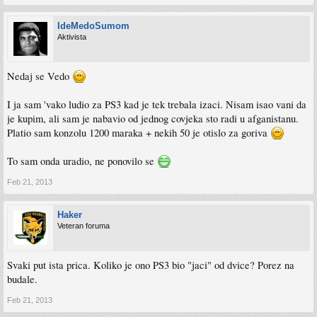
IdeMedoSumom
Aktivista
Nedaj se Vedo
I ja sam 'vako ludio za PS3 kad je tek trebala izaci. Nisam isao vani da
je kupim, ali sam je nabavio od jednog covjeka sto radi u afganistanu.
Platio sam konzolu 1200 maraka + nekih 50 je otislo za goriva
To sam onda uradio, ne ponovilo se
Feb 21, 2013
Haker
Veteran foruma
Svaki put ista prica. Koliko je ono PS3 bio "jaci" od dvice? Porez na
budale.
Feb 21, 2013