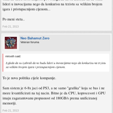
lideri u inovacijama nego da konkurisu na trzistu sa velikim brojem
igara i pristupacnijom cijenom...
Po meni steta..
Feb 21, 2013
Neo Bahamut Zero
Veteran foruma
mirseth said:
Izgleda da su izabrali da ne budu lideri u inovacijama nego da konkurisu na trzistu
sa velikim brojem igara i pristupacnijom cijenom.
To je nova politika cijele kompanije.
Sam sistem je 6-8x jaci od PS3, a ne samo "grafika" koja se bas i ne
moze kvantificirati na taj nacin. Bitno je da CPU, koprocesori i GPU
imaju zagarantovanu propusnost od 180GB/s prema unificiranoj
memoriji.
Feb 21, 2013