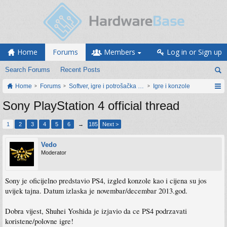
Home
Forums
Members
Log in or Sign up
Search Forums
Recent Posts
Home
Forums
Softver, igre i potrošačka elektronika
Igre i konzole
Sony PlayStation 4 official thread
1
2
3
4
5
6
→
185
Next >
Vedo
Moderator
Sony je oficijelno predstavio PS4, izgled konzole kao i cijena su jos
uvijek tajna. Datum izlaska je novembar/decembar 2013.god.
Dobra vijest, Shuhei Yoshida je izjavio da ce PS4 podrzavati
koristene/polovne igre!