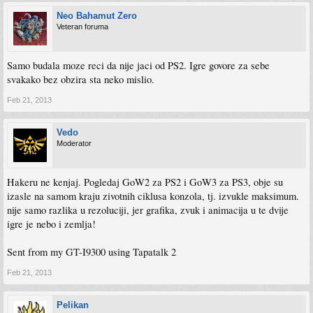
Neo Bahamut Zero
Veteran foruma
Samo budala moze reci da nije jaci od PS2. Igre govore za sebe
svakako bez obzira sta neko mislio.
Feb 21, 2013
Vedo
Moderator
Hakeru ne kenjaj. Pogledaj GoW2 za PS2 i GoW3 za PS3, obje su
izasle na samom kraju zivotnih ciklusa konzola, tj. izvukle maksimum.
nije samo razlika u rezoluciji, jer grafika, zvuk i animacija u te dvije
igre je nebo i zemlja!
Sent from my GT-I9300 using Tapatalk 2
Feb 21, 2013
Pelikan