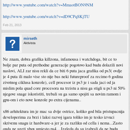
http://www.youtube.com/watch?v=MmaotBON9NM
http://www.youtube.com/watch?v=dD9CPqSKjTU
Feb 21, 2013
mirseth
Aktivista
Ne znam, dobra grafika killzona, infamousa i watchdoga, bit ce to
bolje par puta od prethodne generacije pogotovo kad budu dolazili novi
naslovi, ALI zar nisu rekli da ce biti 6 puta jaca grafika od ps3( ovdje
je 4 puta ili malo vise sto nije bas neki futureproof za recimo 6 godina
zivotnog ciklusa konzole), cell procesor iz ps3 je i sada jaci od ja
mislim pola quad core procesora na trzistu a nisu ga stigli u ps3 ni 50%
njegove snage iskoristiti, trebali su ga samo spojiti sa novim ramom i
gpu-om i eto nove konzole po extra cijenama..
x86 arhitektura im je mac sa dvije ostrice, koliko god bila pristupacnija
developerima za brzi i laksi razvoj igara toliko im je tesko izvuci
skrivenu snagu iz hardware-a jer je za razliku od cella i nema...Zasto
onda ne uzeti xbox umjesto ps4 ...Izgleda da su izabrali da ne budu