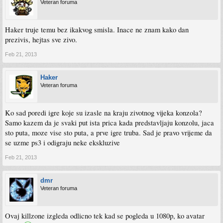
Veteran foruma
Haker truje temu bez ikakvog smisla. Inace ne znam kako dan
prezivis, hejtas sve zivo.
Feb 21, 2013
Haker
Veteran foruma
Ko sad poredi igre koje su izasle na kraju zivotnog vijeka konzola?
Samo kazem da je svaki put ista prica kada predstavljaju konzolu, jaca
sto puta, moze vise sto puta, a prve igre truba. Sad je pravo vrijeme da
se uzme ps3 i odigraju neke ekskluzive
Feb 21, 2013
dmr
Veteran foruma
Ovaj killzone izgleda odlicno tek kad se pogleda u 1080p, ko avatar