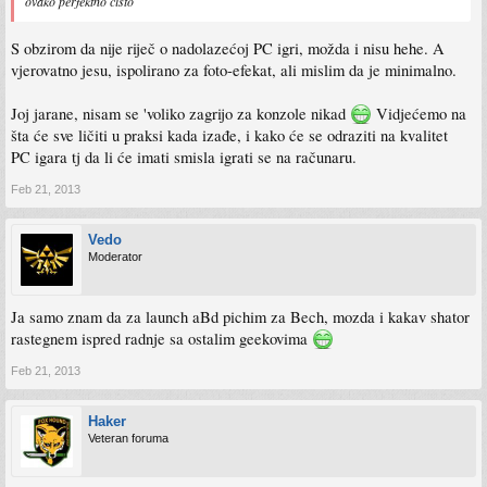
ovako perfektno cisto
S obzirom da nije riječ o nadolazećoj PC igri, možda i nisu hehe. A
vjerovatno jesu, ispolirano za foto-efekat, ali mislim da je minimalno.
Joj jarane, nisam se 'voliko zagrijo za konzole nikad
Vidjećemo na
šta će sve ličiti u praksi kada izađe, i kako će se odraziti na kvalitet
PC igara tj da li će imati smisla igrati se na računaru.
Feb 21, 2013
Vedo
Moderator
Ja samo znam da za launch aBd pichim za Bech, mozda i kakav shator
rastegnem ispred radnje sa ostalim geekovima
Feb 21, 2013
Haker
Veteran foruma