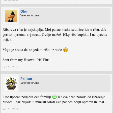
Qler
Veteran foruma
Ribareva riba je najskuplja. Moj punac svake sedmice ide u ribu, dok
gorivo, oprema, vrijeme... Ovdje možeš 10kg ribe kupiti... I ne upecas
uvijek...
Moja je sreća da ne jedem ništa iz vode
Sent from my Huawei P10 Plus
Feb 11, 2019
Pelikan
Veteran foruma
I sto upecas podijelit ces familiji
Kakva crna zarada od ribarenja...
Mozes i par hiljada u minusu ostati ako pocnes bolju opremu uzimat.
Feb 11, 2019