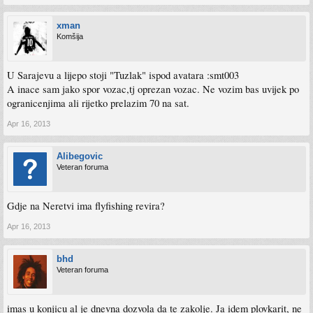
xman
Komšija
U Sarajevu a lijepo stoji "Tuzlak" ispod avatara :smt003
A inace sam jako spor vozac,tj oprezan vozac. Ne vozim bas uvijek po
ogranicenjima ali rijetko prelazim 70 na sat.
Apr 16, 2013
Alibegovic
Veteran foruma
Gdje na Neretvi ima flyfishing revira?
Apr 16, 2013
bhd
Veteran foruma
imas u konjicu al je dnevna dozvola da te zakolje. Ja idem plovkarit, ne