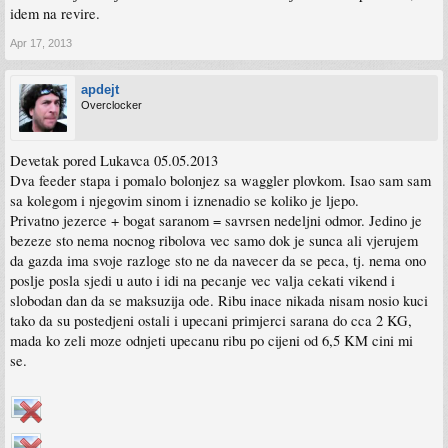
idem na revire.
Apr 17, 2013
apdejt
Overclocker
Devetak pored Lukavca 05.05.2013
Dva feeder stapa i pomalo bolonjez sa waggler plovkom. Isao sam sam
sa kolegom i njegovim sinom i iznenadio se koliko je ljepo.
Privatno jezerce + bogat saranom = savrsen nedeljni odmor. Jedino je
bezeze sto nema nocnog ribolova vec samo dok je sunca ali vjerujem
da gazda ima svoje razloge sto ne da navecer da se peca, tj. nema ono
poslje posla sjedi u auto i idi na pecanje vec valja cekati vikend i
slobodan dan da se maksuzija ode. Ribu inace nikada nisam nosio kuci
tako da su postedjeni ostali i upecani primjerci sarana do cca 2 KG,
mada ko zeli moze odnjeti upecanu ribu po cijeni od 6,5 KM cini mi
se.