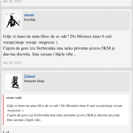
Apr 16, 2013
xman
Komšija
Gdje si imao na umu blize da se ode? Do Mostara imas 6 sati
voznje(moje voznje :mrgreen: )
Cujem da gore iza Srebrenika ima neko privatno jezero,5KM je
dnevna dozvola. Ima sarana i bijele ribe...
Apr 16, 2013
Zeleni
Network Ninja
xman said:
Gdje si imao na umu blize da se ode? Do Mostara imas 6 sati voznje(moje voznje
:mrgreen: )
Cujem da gore iza Srebrenika ima neko privatno jezero,5KM je dnevna dozvola.
Ima sarana i bijele ribe...
LoL