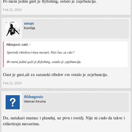
Po meni jedini gušt je flyfishing, ostalo je zajebancija.
Feb 11, 2019
xman
Komšija
Alibegovic said:
↑
Sportski ribolovci nisu mesari. Nisi čuo za c&r?
Po meni jedini gušt je flyfishing, ostalo je zajebancija.
Gust je gust,ali za saranski ribolov sve ostalo je zejebancija.
Feb 11, 2019
Alibegovic
Veteran foruma
Da, natakari mamac i planduj, uz pivu i rostilj. Nije ni cudo da takve i
etiketiraju mesarima.