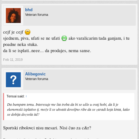
bhd
Veteran foruma
cejf je cejf
sjednem, piva, ufati se ne ufati
ako varalicarim tada ganjam, i tu
poadne neka stuka.
da li se isplati..neee... da prodajes, nema sanse.
Feb 11, 2019
Alibegovic
Veteran foruma
Tensai said:
↑
Da bumpam temu. Interesuje me šta treba da bi se ušlo u ovaj hobi, da li je
ekonomski isplativo tj. može li se uhvatit dovoljno ribe da se zaradi koja kinta, kako
se dobija dozvola itd?
Sportski ribolovci nisu mesari. Nisi čuo za c&r?