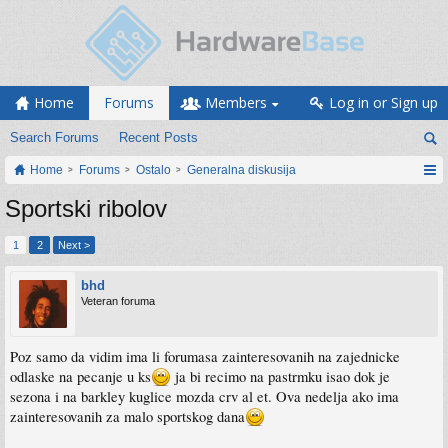
Home
Forums
Members
Log in or Sign up
Search Forums
Recent Posts
Home
Forums
Ostalo
Generalna diskusija
Sportski ribolov
1
2
Next >
bhd
Veteran foruma
Poz samo da vidim ima li forumasa zainteresovanih na zajednicke
odlaske na pecanje u ks
ja bi recimo na pastrmku isao dok je
sezona i na barkley kuglice mozda crv al et. Ova nedelja ako ima
zainteresovanih za malo sportskog dana