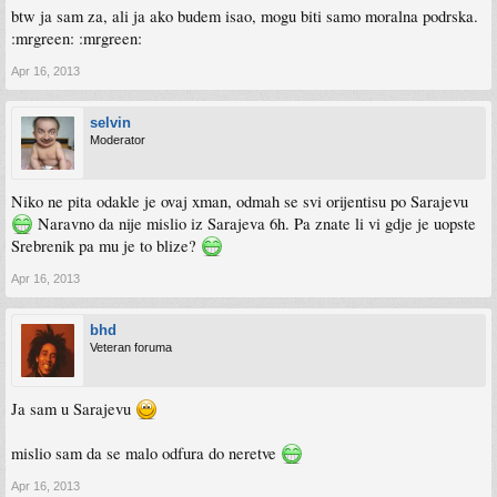
btw ja sam za, ali ja ako budem isao, mogu biti samo moralna podrska.
:mrgreen: :mrgreen:
Apr 16, 2013
selvin
Moderator
Niko ne pita odakle je ovaj xman, odmah se svi orijentisu po Sarajevu
Naravno da nije mislio iz Sarajeva 6h. Pa znate li vi gdje je uopste
Srebrenik pa mu je to blize?
Apr 16, 2013
bhd
Veteran foruma
Ja sam u Sarajevu
mislio sam da se malo odfura do neretve
Apr 16, 2013