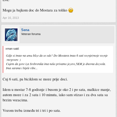
Mogu ja bajkom doc do Mostara za toliko
Apr 16, 2013
Sena
Veteran foruma
xman said:
Gdje si imao na umu blize da se ode? Do Mostara imas 6 sati voznje(moje voznje
:mrgreen: )
Cujem da gore iza Srebrenika ima neko privatno jezero,5KM je dnevna dozvola.
Ima sarana i bijele ribe...
Cuj 6 sati, pa biciklom se moze prije doci.
Idem u mostar 7-8 godisnje i busom je oko 2 i po sata, malkice manje,
autom moze i za 2 sata i 10 minuta, iako sam stizao i za dva sata sa
brzim vozacima.
Vozom treba između tri i tri i po sata.