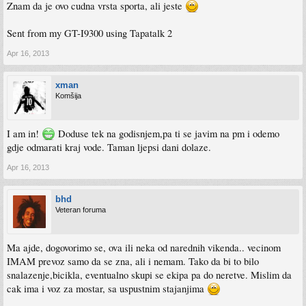
Znam da je ovo cudna vrsta sporta, ali jeste
Sent from my GT-I9300 using Tapatalk 2
Apr 16, 2013
xman
Komšija
I am in!
Doduse tek na godisnjem,pa ti se javim na pm i odemo
gdje odmarati kraj vode. Taman ljepsi dani dolaze.
Apr 16, 2013
bhd
Veteran foruma
Ma ajde, dogovorimo se, ova ili neka od narednih vikenda.. vecinom
IMAM prevoz samo da se zna, ali i nemam. Tako da bi to bilo
snalazenje,bicikla, eventualno skupi se ekipa pa do neretve. Mislim da
cak ima i voz za mostar, sa uspustnim stajanjima