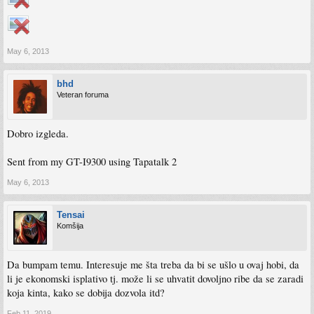
May 6, 2013
bhd
Veteran foruma
Dobro izgleda.
Sent from my GT-I9300 using Tapatalk 2
May 6, 2013
Tensai
Komšija
Da bumpam temu. Interesuje me šta treba da bi se ušlo u ovaj hobi, da
li je ekonomski isplativo tj. može li se uhvatit dovoljno ribe da se zaradi
koja kinta, kako se dobija dozvola itd?
Feb 11, 2019