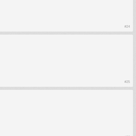
#24
#25