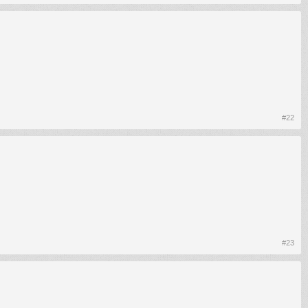
#22
#23