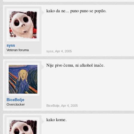
kako da ne... puno puno se popilo.
syss
Veteran foruma
syss
,
Apr 4, 2005
Nije pivo čemu, ni alkohol inače.
BiceBolje
Overclocker
BiceBolje
,
Apr 4, 2005
kako kome.