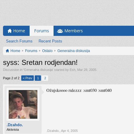
Home
Forums
Members
Search Forums
Recent Posts
Home
Forums
Ostalo
Generalna diskusija
syss: Sretan rodjendan!
Discussion in '
Generalna diskusija
' started by
Esh
,
Mar 28, 2005
.
Page 2 of 2
< Prev
1
2
Ožujskoooo rulezzz :smt030 :smt040
.Dzahdo.
Aktivista
.Dzahdo.
,
Apr 4, 2005