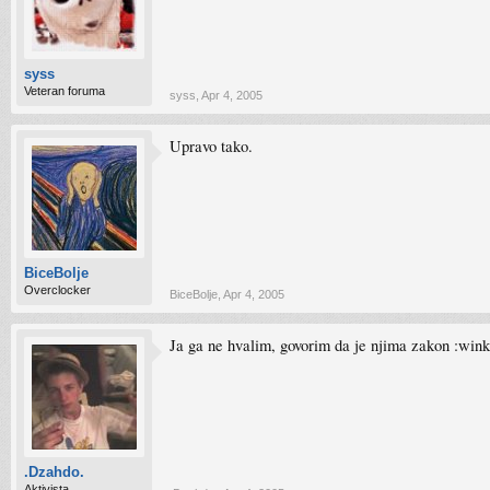
syss
Veteran foruma
syss
,
Apr 4, 2005
Upravo tako.
BiceBolje
Overclocker
BiceBolje
,
Apr 4, 2005
Ja ga ne hvalim, govorim da je njima zakon :wink
.Dzahdo.
Aktivista