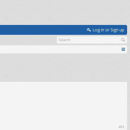
Log in or Sign up
#21