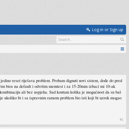
Log in or Sign up
edino reset riješava problem. Probam dignuti novi sistem, dođe do pred
tavim bios na default i odvrtim memtest i za 15-20min izbaci mi 10-ak
kombinaciju ali bez uspjeha. Sad kontam kolika je mogućnost da su baš
nje ukoliko bi i sa ispravnim ramom problem bio isti koji bi uzrok mogao
#1