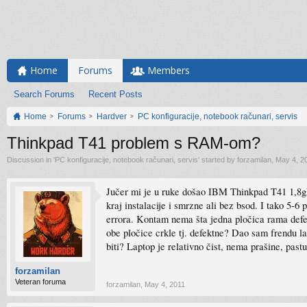
Home
Forums
Members
Search Forums
Recent Posts
Home
Forums
Hardver
PC konfiguracije, notebook računari, servis
Thinkpad T41 problem s RAM-om?
Discussion in '
PC konfiguracije, notebook računari, servis
' started by
forzamilan
,
May 4, 2
Jučer mi je u ruke došao IBM Thinkpad T41 1,8ghz
kraj instalacije i smrzne ali bez bsod. I tako 5-6
errora. Kontam nema šta jedna pločica rama defe
obe pločice crkle tj. defektne? Dao sam frendu la
biti? Laptop je relativno čist, nema prašine, pas
forzamilan
Veteran foruma
forzamilan
,
May 4, 2011