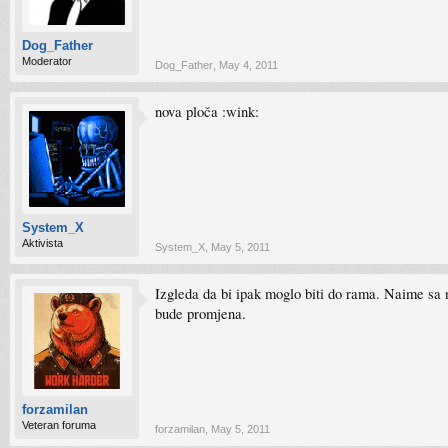
Dog_Father
Moderator
Dog_Father
,
May 4, 2011
nova ploča :wink:
System_X
Aktivista
System_X
,
May 5, 2011
Izgleda da bi ipak moglo biti do rama. Naime sa
bude promjena.
forzamilan
Veteran foruma
forzamilan
,
May 5, 2011