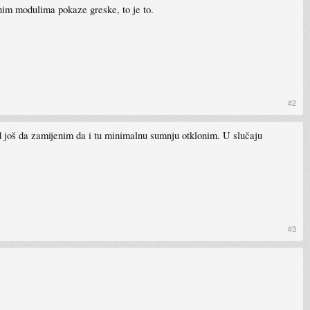
nim modulima pokaze greske, to je to.
#2
hdd još da zamijenim da i tu minimalnu sumnju otklonim. U slučaju
#3