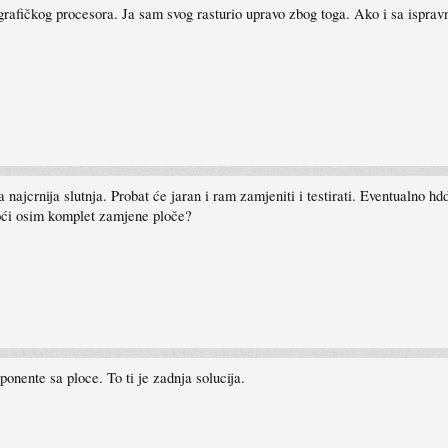
afičkog procesora. Ja sam svog rasturio upravo zbog toga. Ako i sa isprav
 najcrnija slutnja. Probat će jaran i ram zamjeniti i testirati. Eventualno 
ći osim komplet zamjene ploče?
nente sa ploce. To ti je zadnja solucija.