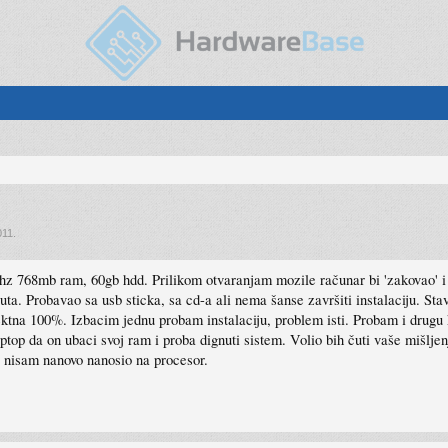
011
.
 768mb ram, 60gb hdd. Prilikom otvaranjam mozile računar bi 'zakovao' i j
 puta. Probavao sa usb sticka, sa cd-a ali nema šanse završiti instalaciju. S
ktna 100%. Izbacim jednu probam instalaciju, problem isti. Probam i drugu 
ptop da on ubaci svoj ram i proba dignuti sistem. Volio bih čuti vaše mišlje
tu nisam nanovo nanosio na procesor.