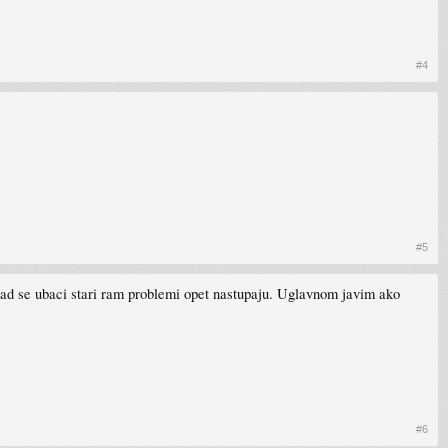
#4
#5
ad se ubaci stari ram problemi opet nastupaju. Uglavnom javim ako
#6