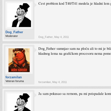
Cest problem kod T40/T41 modela je hladni lem gr
Dog_Father
Moderator
Dog_Father
,
May 4, 2011
Dog_Father sumnjao sam na ploču ali to mi je bila
hladnog lema na grafičkom procesoru nema pomo
forzamilan
Veteran foruma
forzamilan
,
May 4, 2011
Ja sam pokusao sa rernom, pa mi poispadale kompo