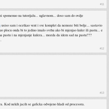
#11
e ni spomenuo na tutorijalu... uglavnom... doso sam do ovdje
g
usiso sam i ocetkao vent i sve komplet da nemoze biti bolje... sastavio
o plocu onda bi to jedino imalo svrhu ako bi mjenjao kuler ili pastu... e
na pastu i na mjenjanje kulera... mozda da idem sad na pastu???
..
#12
#13
ova. Kod nekih jacih se gaficka odvojeno hladi od procesora.