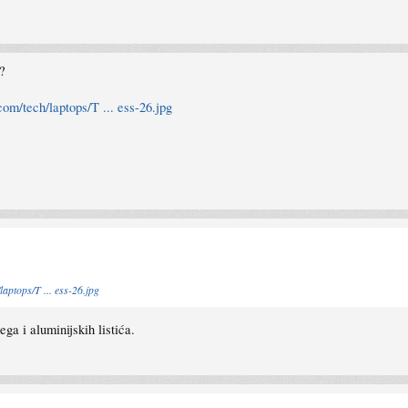
?
com/tech/laptops/T ... ess-26.jpg
laptops/T ... ess-26.jpg
ega i aluminijskih listića.