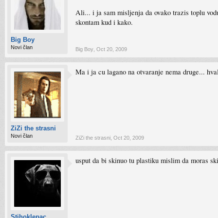
Ali... i ja sam misljenja da ovako trazis toplu vod
skontam kud i kako.
Big Boy
Novi član
Big Boy
,
Oct 20, 2009
Ma i ja cu lagano na otvaranje nema druge... h
ZiZi the strasni
Novi član
ZiZi the strasni
,
Oct 20, 2009
usput da bi skinuo tu plastiku mislim da moras ski
Stihoklepac