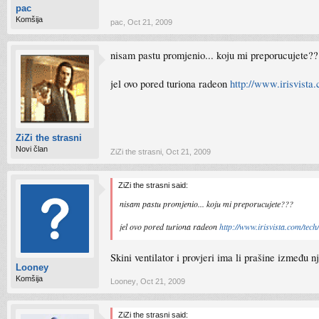
pac
Komšija
pac
,
Oct 21, 2009
nisam pastu promjenio... koju mi preporucujete??
jel ovo pored turiona radeon
http://www.irisvista.
ZiZi the strasni
Novi član
ZiZi the strasni
,
Oct 21, 2009
ZiZi the strasni said:
nisam pastu promjenio... koju mi preporucujete???
jel ovo pored turiona radeon
http://www.irisvista.com/tech/
Skini ventilator i provjeri ima li prašine između nj
Looney
Komšija
Looney
,
Oct 21, 2009
ZiZi the strasni said: