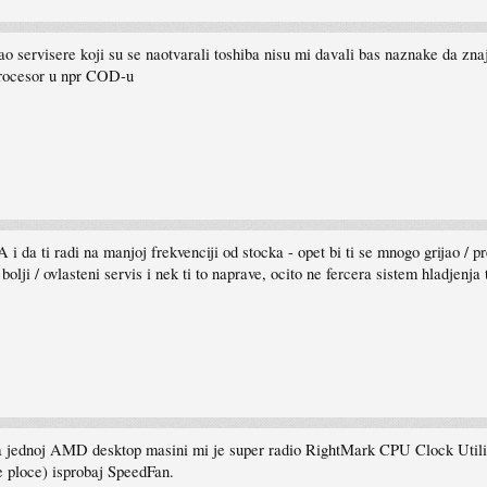
 servisere koji su se naotvarali toshiba nisu mi davali bas naznake da znaju
rocesor u npr COD-u
da ti radi na manjoj frekvenciji od stocka - opet bi ti se mnogo grijao / p
bolji / ovlasteni servis i nek ti to naprave, ocito ne fercera sistem hladjenja 
 jednoj AMD desktop masini mi je super radio RightMark CPU Clock Utility.
e ploce) isprobaj SpeedFan.