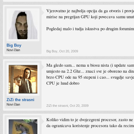
Vjerovatno je najbolja opcija da ga otvoris i prov
mirise na pregrijan GPU koji povecava samu unut
Pogledaj malo i tudja iskustva po drugim forumim
Big Boy
Novi član
Big Boy
,
Oct 20, 2009
Ma gledo sam... nema u biosu nista (i update sam
umjesto na 2.2 Ghz... znaci sve je oboreno na di
brzo CPU ode na 95 stepeni i cao... svugdje savj
CPU je luud dobro
ZiZi the strasni
Novi član
ZiZi the strasni
,
Oct 20, 2009
Koliko vidim to je dvojezgreni procesor, zasto n
da ogranicava koristenje procesora tako da recim