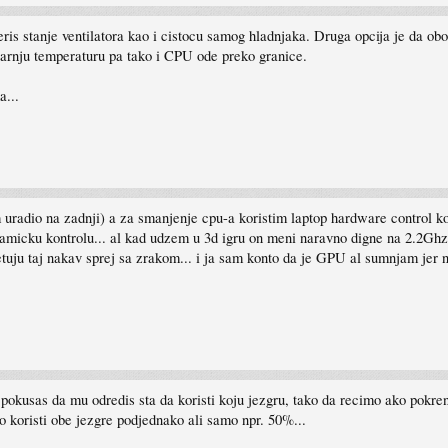
jeris stanje ventilatora kao i cistocu samog hladnjaka. Druga opcija je da ob
arnju temperaturu pa tako i CPU ode preko granice.
a...
 uradio na zadnji) a za smanjenje cpu-a koristim laptop hardware control ko
namicku kontrolu... al kad udzem u 3d igru on meni naravno digne na 2.2Ghz
etuju taj nakav sprej sa zrakom... i ja sam konto da je GPU al sumnjam je
e pokusas da mu odredis sta da koristi koju jezgru, tako da recimo ako pokr
o koristi obe jezgre podjednako ali samo npr. 50%...