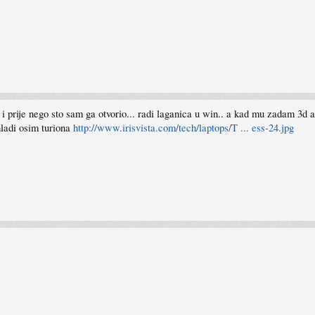
 prije nego sto sam ga otvorio... radi laganica u win.. a kad mu zadam 3d apl
hladi osim turiona
http://www.irisvista.com/tech/laptops/T ... ess-24.jpg