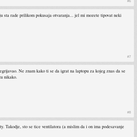
#6
 sta rade prilikom pokusaja otvaranja... jel mi mozete tipovat neki
#7
regrijavao. Ne znam kako ti se da igrat na laptopu za kojeg znas da se
tu nikako.
#8
 Takodje, sto se tice ventilatora (a mislim da i on ima podesavanje