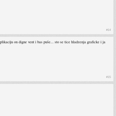
#14
ikaciju on digne vent i bas puše... sto se tice hladzenja graficke i ja
#15