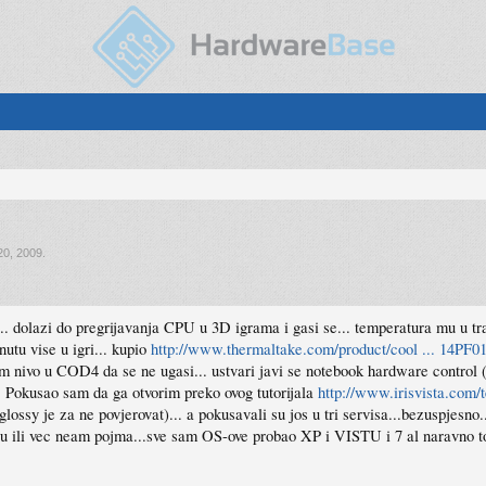
20, 2009
.
.. dolazi do pregrijavanja CPU u 3D igrama i gasi se... temperatura mu u t
utu vise u igri... kupio
http://www.thermaltake.com/product/cool ... 14PF0
m nivo u COD4 da se ne ugasi... ustvari javi se notebook hardware control 
.. Pokusao sam da ga otvorim preko ovog tutorijala
http://www.irisvista.com/t
glossy je za ne povjerovat)... a pokusavali su jos u tri servisa...bezuspjes
ju ili vec neam pojma...sve sam OS-ove probao XP i VISTU i 7 al naravno 