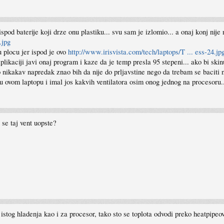
 ispod baterije koji drze onu plastiku... svu sam je izlomio... a onaj konj nij
.jpg
 plocu jer ispod je ovo
http://www.irisvista.com/tech/laptops/T ... ess-24.jp
likaciji javi onaj program i kaze da je temp presla 95 stepeni... ako bi skinu
 nikakav napredak znao bih da nije do prljavstine nego da trebam se baciti 
 u ovom laptopu i imal jos kakvih ventilatora osim onog jednog na procesoru.
i se taj vent uopste?
o istog hladenja kao i za procesor, tako sto se toplota odvodi preko heatpipe