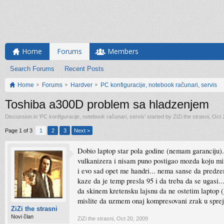
Home
Forums
Members
Search Forums
Recent Posts
Home
Forums
Hardver
PC konfiguracije, notebook računari, servis
Toshiba a300D problem sa hladzenjem
Discussion in '
PC konfiguracije, notebook računari, servis
' started by
ZiZi the strasni
,
Oct 
Page 1 of 3
1
2
3
Next >
Dobio laptop star pola godine (nemam garanciju).
vulkanizera i nisam puno postigao mozda koju min
i evo sad opet me handri... nema sanse da predze
kaze da je temp presla 95 i da treba da se ugasi.
da skinem kretensku lajsnu da ne ostetim laptop (
mislite da uzmem onaj kompresovani zrak u spre
ZiZi the strasni
Novi član
ZiZi the strasni
,
Oct 20, 2009