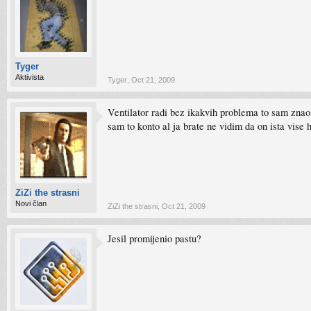
Tyger
Aktivista
Tyger
,
Oct 21, 2009
Ventilator radi bez ikakvih problema to sam znao i
sam to konto al ja brate ne vidim da on ista vise 
ZiZi the strasni
Novi član
ZiZi the strasni
,
Oct 21, 2009
Jesil promijenio pastu?