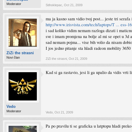
Moderator
Stihoklepac
,
Oct 21, 2009
ma ja kasno sam vidio tvoj post... jeste tri serafa
http://www.irisvista.com/tech/laptops/T ... ess-16
i sad koliko vidim nemam razloga dizati i maticnu
sve i imam promjena na bolje al mi se opet u 3d ap
sad nemam pojma... vise bih volio da nisam dobio
I jos jedno pitanje sta hladi radeon mobility 3650
ZiZi the strasni
Novi član
ZiZi the strasni
,
Oct 21, 2009
Kad si ga rastavio, jesi li ga upalio da vidis vrti l
Vedo
Moderator
Vedo
,
Oct 21, 2009
Pa po pravilu ti se graficka u latptopu hladi prek