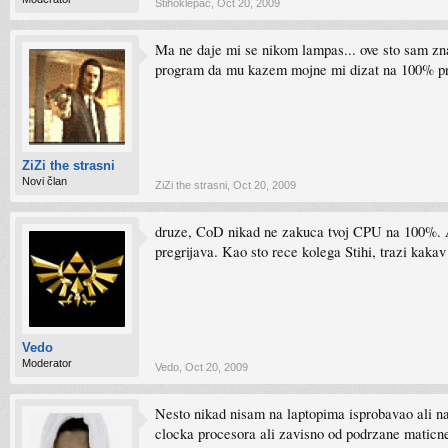
Stihoklepac
,
Oct 20, 2009
Ma ne daje mi se nikom lampas... ove sto sam znao
program da mu kazem mojne mi dizat na 100% p
ZiZi the strasni
Novi član
ZiZi the strasni
,
Oct 20, 2009
druze, CoD nikad ne zakuca tvoj CPU na 100%. A i 
pregrijava. Kao sto rece kolega Stihi, trazi kakav 
Vedo
Moderator
Vedo
,
Oct 20, 2009
Nesto nikad nisam na laptopima isprobavao ali na
clocka procesora ali zavisno od podrzane maticn