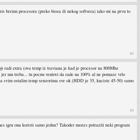
oris brzinu procesora (preko biosa ili nekog softvera) iako mi na prvu to
#2
ji radi extra (ova temp iz traviana je kad je procesor na 800Mhz
 jer mu treba... tu pocnu ventovi da rade na 100% al ne pomaze vrlo
r na svim ostalim temp senzorima sve ok (HDD je 35, kuciste 45-50) samo
#3
enes igru ona koristi samo jednu? Takoder mozes potraziti neki program