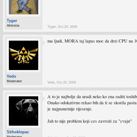
Tyger
Aktivista
Tyger
,
Oct 20, 2009
ma ljudi, MORA taj lapas moc da drzi CPU na 100% 
Vedo
Moderator
Vedo
,
Oct 20, 2009
A to je najbolje da uradi neko ko zna raditi toshibe
Onako odokativno rekao bih da ti se skorila pasta 
je najpametnije rijesenje.
Jah to nije problem koji ces zavrsiti za "cvaju"
Stihoklepac
Moderator