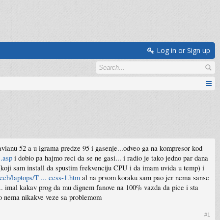
Log in or Sign up
ravianu 52 a u igrama predze 95 i gasenje...odveo ga na kompresor kod
1.asp
i dobio pa hajmo reci da se ne gasi... i radio je tako jedno par dana
(koji sam install da spustim frekvenciju CPU i da imam uvida u temp) i
ech/laptops/T ... cess-1.htm
al na prvom koraku sam pao jer nema sanse
no... imal kakav prog da mu dignem fanove na 100% vazda da pice i sta
to nema nikakve veze sa problemom
#1