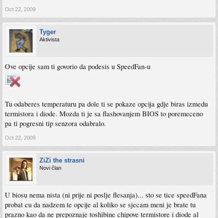
Oct 22, 2009
Tyger
Aktivista
Ove opcije sam ti govorio da podesis u SpeedFan-u
Tu odaberes temperaturu pa dole ti se pokaze opcija gdje biras izmedu
termistora i diode. Mozda ti je sa flashovanjem BIOS to poremeceno
pa ti pogresni tip senzora odabralo.
Oct 22, 2009
ZiZi the strasni
Novi član
U biosu nema nista (ni prije ni poslje flesanja)... sto se tice speedFana
probat cu da nadzem te opcije al koliko se sjecam meni je brate tu
prazno kao da ne prepoznaje toshibine chipove termistore i diode al