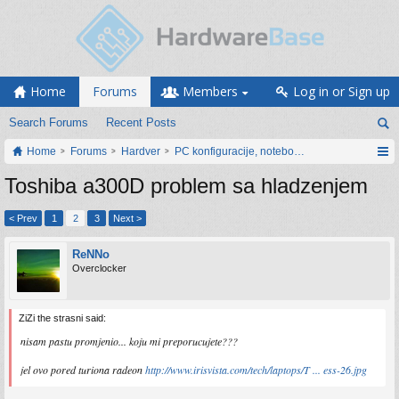
Home
Forums
Members
Log in or Sign up
Search Forums
Recent Posts
Home
Forums
Hardver
PC konfiguracije, notebook računari, servis
Toshiba a300D problem sa hladzenjem
< Prev
1
2
3
Next >
ReNNo
Overclocker
ZiZi the strasni said:
nisam pastu promjenio... koju mi preporucujete???
jel ovo pored turiona radeon
http://www.irisvista.com/tech/laptops/T ... ess-26.jpg