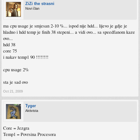
ZiZi the strasni
Novi član
ma cpu usage je smjesan 2-10 %... ispod nije hdd... lijevo je gdje je
hladno i hdd temp je finih 38 stepeni... a vidi ovo... sa speedfanom kaze
ovo...
hdd 38
core 75
i nakav temp1 90 !!!!!!!!
cpu usage 2%
sta je sad ovo
Oct 21, 2009
Tyger
Aktivista
Core = Jezgra
Temp1 = Povrsina Procesora