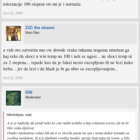
tolerancije 100 stepeni sto mi je i normala
Oct 21, 2009
ZiZi the strasni
Novi član
a vidi ovo zatvorim mu sve dovode zraka rukama nogama umotam ga
haj reko da skoci u win temp na 100 i nek se ugasi... ne skoci temp ni
za 2 stepena... ispade kao da je fakat nesto zacepljeno ili ne lezi kako
treba... jer da lezi i da hladi ja bi ga ubio sa zacepljavanjem...
Oct 21, 2009
GW
Moderator
Stihoklepac said:
A to je najbolje da uradi neko ko zna raditi toshibe (citaj ovlasteni servis) da ne bi
bilo viska dijelova.
Onako odokativno rekao bih da ti se skorila pasta na cpu i nema dobar kontakt sa
cooling modulom, ili ti je defektan cooling modul, tacnije heat pipa na istom, u bilo