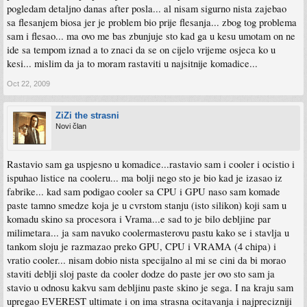
pogledam detaljno danas after posla... al nisam sigurno nista zajebao
sa flesanjem biosa jer je problem bio prije flesanja... zbog tog problema
sam i flesao... ma ovo me bas zbunjuje sto kad ga u kesu umotam on ne
ide sa tempom iznad a to znaci da se on cijelo vrijeme osjeca ko u
kesi... mislim da ja to moram rastaviti u najsitnije komadice...
Oct 22, 2009
ZiZi the strasni
Novi član
Rastavio sam ga uspjesno u komadice...rastavio sam i cooler i ocistio i
ispuhao listice na cooleru... ma bolji nego sto je bio kad je izasao iz
fabrike... kad sam podigao cooler sa CPU i GPU naso sam komade
paste tamno smedze koja je u cvrstom stanju (isto silikon) koji sam u
komadu skino sa procesora i Vrama...e sad to je bilo debljine par
milimetara... ja sam navuko coolermasterovu pastu kako se i stavlja u
tankom sloju je razmazao preko GPU, CPU i VRAMA (4 chipa) i
vratio cooler... nisam dobio nista specijalno al mi se cini da bi morao
staviti deblji sloj paste da cooler dodze do paste jer ovo sto sam ja
stavio u odnosu kakvu sam debljinu paste skino je sega. I na kraju sam
upregao EVEREST ultimate i on ima strasna ocitavanja i najprecizniji