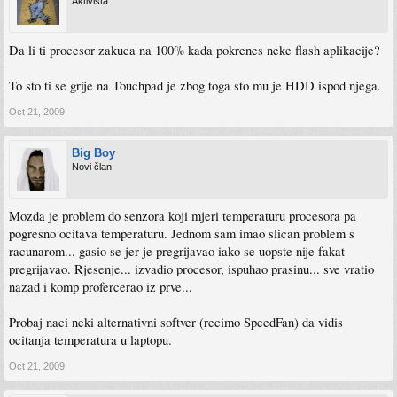
Aktivista
Da li ti procesor zakuca na 100% kada pokrenes neke flash aplikacije?
To sto ti se grije na Touchpad je zbog toga sto mu je HDD ispod njega.
Oct 21, 2009
Big Boy
Novi član
Mozda je problem do senzora koji mjeri temperaturu procesora pa
pogresno ocitava temperaturu. Jednom sam imao slican problem s
racunarom... gasio se jer je pregrijavao iako se uopste nije fakat
pregrijavao. Rjesenje... izvadio procesor, ispuhao prasinu... sve vratio
nazad i komp profercerao iz prve...
Probaj naci neki alternativni softver (recimo SpeedFan) da vidis
ocitanja temperatura u laptopu.
Oct 21, 2009