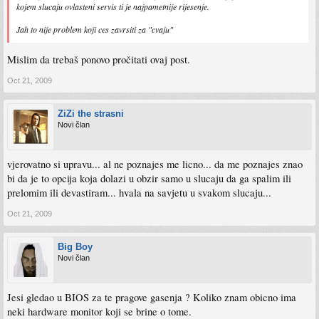
kojem slucaju ovlasteni servis ti je najpametnije rijesenje.
Jah to nije problem koji ces zavrsiti za "cvaju"
Mislim da trebaš ponovo pročitati ovaj post.
Oct 21, 2009
ZiZi the strasni
Novi član
vjerovatno si upravu... al ne poznajes me licno... da me poznajes znao
bi da je to opcija koja dolazi u obzir samo u slucaju da ga spalim ili
prelomim ili devastiram... hvala na savjetu u svakom slucaju...
Oct 21, 2009
Big Boy
Novi član
Jesi gledao u BIOS za te pragove gasenja ? Koliko znam obicno ima
neki hardware monitor koji se brine o tome.