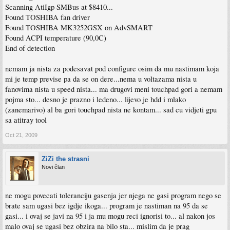
Scanning AtiIgp SMBus at $8410...
Found TOSHIBA fan driver
Found TOSHIBA MK3252GSX on AdvSMART
Found ACPI temperature (90,0C)
End of detection
nemam ja nista za podesavat pod configure osim da mu nastimam koja
mi je temp previse pa da se on dere...nema u voltazama nista u
fanovima nista u speed nista... ma drugovi meni touchpad gori a nemam
pojma sto... desno je prazno i ledeno... lijevo je hdd i mlako
(zanemarivo) al ba gori touchpad nista ne kontam... sad cu vidjeti gpu
sa atitray tool
Oct 21, 2009
ZiZi the strasni
Novi član
ne mogu povecati toleranciju gasenja jer njega ne gasi program nego se
brate sam ugasi bez igdje ikoga... program je nastiman na 95 da se
gasi... i ovaj se javi na 95 i ja mu mogu reci ignorisi to... al nakon jos
malo ovaj se ugasi bez obzira na bilo sta... mislim da je prag