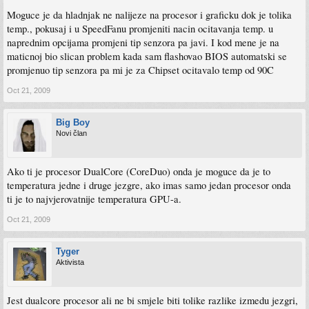
Moguce je da hladnjak ne nalijeze na procesor i graficku dok je tolika
temp., pokusaj i u SpeedFanu promjeniti nacin ocitavanja temp. u
naprednim opcijama promjeni tip senzora pa javi. I kod mene je na
maticnoj bio slican problem kada sam flashovao BIOS automatski se
promjenuo tip senzora pa mi je za Chipset ocitavalo temp od 90C
Oct 21, 2009
Big Boy
Novi član
Ako ti je procesor DualCore (CoreDuo) onda je moguce da je to
temperatura jedne i druge jezgre, ako imas samo jedan procesor onda
ti je to najvjerovatnije temperatura GPU-a.
Oct 21, 2009
Tyger
Aktivista
Jest dualcore procesor ali ne bi smjele biti tolike razlike izmedu jezgri,