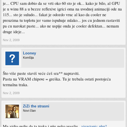
je... CPU sam dobio da se vrti oko 60 sto je ok... kako je bilo, al GPU
je u winu 88 a u bezze reflexive igrici oma na uvodnoj animaciji ode na
115... sto je suludo... fakat je odozdo vruc al kao da cooler ne
preuzima tu toplotu jer vamo ispuhuje mlako... jos cu jednom rastaviti
pa cu narokat paste... ako ne uspije onda je cooler defektan... nemam
druge ideje...
Nov 2, 2009
Looney
Komšija
Što više paste staviš veće ćeš sra** napraviti.
Pasta na VRAM chipove = greška. Tu je trebala ostati postojeća
termalna traka.
Nov 2, 2009
ZiZi the strasni
Novi član
Ma vidio ovdje da ta traka i nije neko veselje...
viewtopic.php?