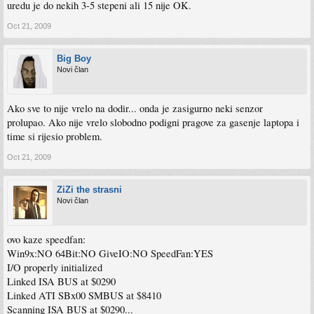
uredu je do nekih 3-5 stepeni ali 15 nije OK.
Oct 21, 2009
Big Boy
Novi član
Ako sve to nije vrelo na dodir... onda je zasigurno neki senzor
prolupao. Ako nije vrelo slobodno podigni pragove za gasenje laptopa i
time si rijesio problem.
Oct 21, 2009
ZiZi the strasni
Novi član
ovo kaze speedfan:
Win9x:NO 64Bit:NO GiveIO:NO SpeedFan:YES
I/O properly initialized
Linked ISA BUS at $0290
Linked ATI SBx00 SMBUS at $8410
Scanning ISA BUS at $0290...