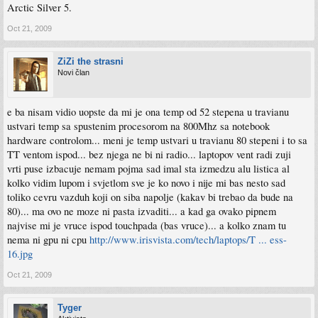
Arctic Silver 5.
Oct 21, 2009
ZiZi the strasni
Novi član
e ba nisam vidio uopste da mi je ona temp od 52 stepena u travianu
ustvari temp sa spustenim procesorom na 800Mhz sa notebook
hardware controlom... meni je temp ustvari u travianu 80 stepeni i to sa
TT ventom ispod... bez njega ne bi ni radio... laptopov vent radi zuji
vrti puse izbacuje nemam pojma sad imal sta izmedzu alu listica al
kolko vidim lupom i svjetlom sve je ko novo i nije mi bas nesto sad
toliko cevru vazduh koji on siba napolje (kakav bi trebao da bude na
80)... ma ovo ne moze ni pasta izvaditi... a kad ga ovako pipnem
najvise mi je vruce ispod touchpada (bas vruce)... a kolko znam tu
nema ni gpu ni cpu
http://www.irisvista.com/tech/laptops/T ... ess-
16.jpg
Oct 21, 2009
Tyger