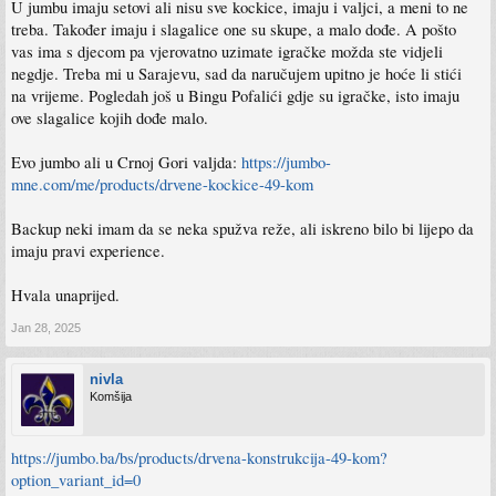
U jumbu imaju setovi ali nisu sve kockice, imaju i valjci, a meni to ne
treba. Također imaju i slagalice one su skupe, a malo dođe. A pošto
vas ima s djecom pa vjerovatno uzimate igračke možda ste vidjeli
negdje. Treba mi u Sarajevu, sad da naručujem upitno je hoće li stići
na vrijeme. Pogledah još u Bingu Pofalići gdje su igračke, isto imaju
ove slagalice kojih dođe malo.
Evo jumbo ali u Crnoj Gori valjda:
https://jumbo-
mne.com/me/products/drvene-kockice-49-kom
Backup neki imam da se neka spužva reže, ali iskreno bilo bi lijepo da
imaju pravi experience.
Hvala unaprijed.
Jan 28, 2025
nivla
Komšija
https://jumbo.ba/bs/products/drvena-konstrukcija-49-kom?
option_variant_id=0