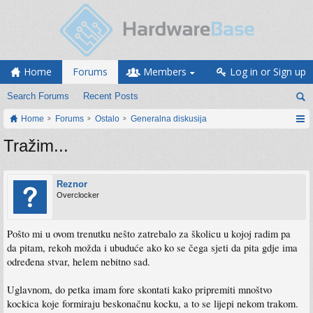
Home
Forums
Members
Log in or Sign up
Search Forums
Recent Posts
Home
Forums
Ostalo
Generalna diskusija
Tražim...
Reznor
Overclocker
Pošto mi u ovom trenutku nešto zatrebalo za školicu u kojoj radim pa
da pitam, rekoh možda i ubuduće ako ko se čega sjeti da pita gdje ima
određena stvar, helem nebitno sad.
Uglavnom, do petka imam fore skontati kako pripremiti mnoštvo
kockica koje formiraju beskonačnu kocku, a to se lijepi nekom trakom.