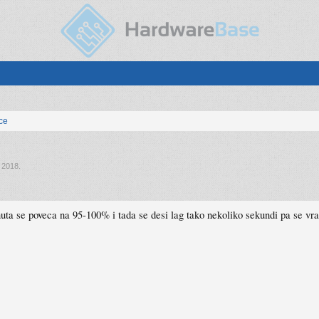
ice
 2018
.
a se poveca na 95-100% i tada se desi lag tako nekoliko sekundi pa se vra