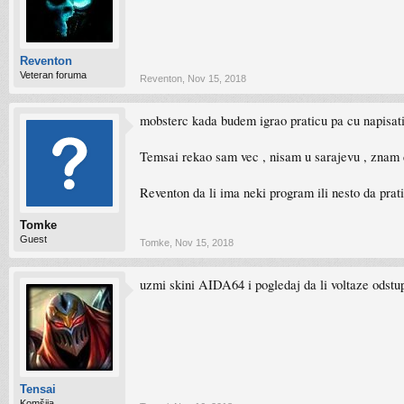
Reventon
Veteran foruma
Reventon
,
Nov 15, 2018
mobsterc kada budem igrao praticu pa cu napisat
Temsai rekao sam vec , nisam u sarajevu , znam d
Reventon da li ima neki program ili nesto da pra
Tomke
Guest
Tomke
,
Nov 15, 2018
uzmi skini AIDA64 i pogledaj da li voltaze odstu
Tensai
Komšija