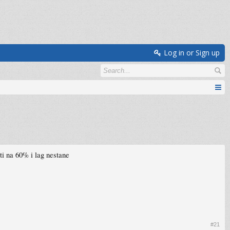
Log in or Sign up
ti na 60% i lag nestane
#21