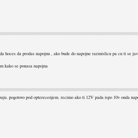
i
a hoces da prodas napojnu , ako bude do napojne razmislicu pa cu ti se jav
tim kako se ponasa napojna
paju. pogotovo pod opterecenjem. recimo ako ti 12V pada ispo 10v onda napo