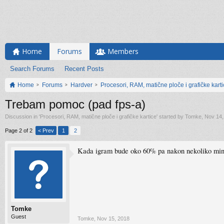
Home
Forums
Members
Search Forums
Recent Posts
Home
Forums
Hardver
Procesori, RAM, matične ploče i grafičke kart
Trebam pomoc (pad fps-a)
Discussion in '
Procesori, RAM, matične ploče i grafičke kartice
' started by
Tomke
,
Nov 14,
Page 2 of 2
< Prev
1
2
Kada igram bude oko 60% pa nakon nekoliko minut
Tomke
Guest
Tomke
,
Nov 15, 2018