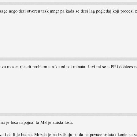
usage nego drzi otvoren task mngr pa kada se desi lag pogledaj koji procesi
jevu mozes rjeseit problem u roku od pet minuta. Javi mi se u PP i dobices 
ma je losa napojna, ta MS je zaista losa.
ava i da li je bucna. Mozda je na izdisaju pa da ne povuce ostatak konfe sa 