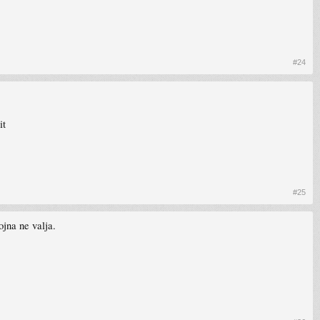
#24
it
#25
jna ne valja.