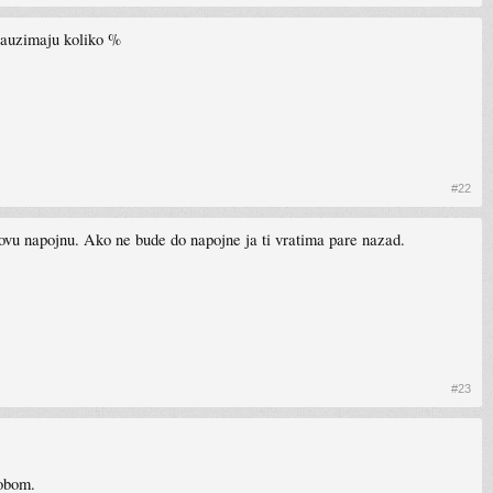
 zauzimaju koliko %
#22
novu napojnu. Ako ne bude do napojne ja ti vratima pare nazad.
#23
sobom.