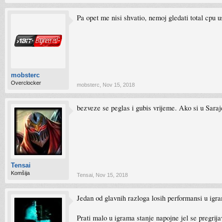
Pa opet me nisi shvatio, nemoj gledati total cpu 
mobsterc
Overclocker
mobsterc
,
Nov 15, 2018
bezveze se peglas i gubis vrijeme. Ako si u Sara
Tensai
Komšija
Tensai
,
Nov 15, 2018
Jedan od glavnih razloga losih performansi u igra
Prati malo u igrama stanje napojne jel se pregrij