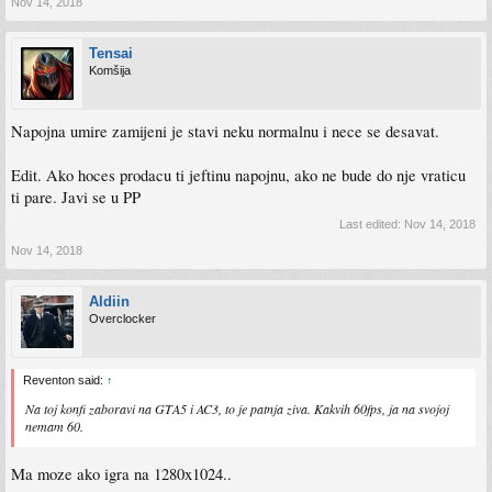
Nov 14, 2018
Tensai
Komšija
Napojna umire zamijeni je stavi neku normalnu i nece se desavat.
Edit. Ako hoces prodacu ti jeftinu napojnu, ako ne bude do nje vraticu
ti pare. Javi se u PP
Last edited:
Nov 14, 2018
Nov 14, 2018
Aldiin
Overclocker
Reventon said:
↑
Na toj konfi zaboravi na GTA5 i AC3, to je patnja ziva. Kakvih 60fps, ja na svojoj
nemam 60.
Ma moze ako igra na 1280x1024..