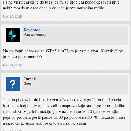
Pa ne vjerujem da je do toga jer mi se problem poceo desavati prije
nekih mozda mjesec dana a do tada je sve normalno radilo
Nov 14, 2018
Reventon
Veteran foruma
Na toj konfi zaboravi na GTA5 i AC3, to je patnja ziva. Kakvih 60fps,
ja na svojoj nemam 60.
Nov 14, 2018
Tomke
Guest
Ja sam pito ovdje da li neko zna kako da rijesim problem ili ako neko
ima neku ideju , stvarno ne zelim raspravu koje sam igre igrao i koliko
fps-a al za tvoju informaciju gta v na medium 50-70 fps dok se nije
pojavio problem posle padne na 30 pa ponovo na 50-70 , to zasto ti nisi
mogao da izvuces vise fps-a to stvarno ne znam