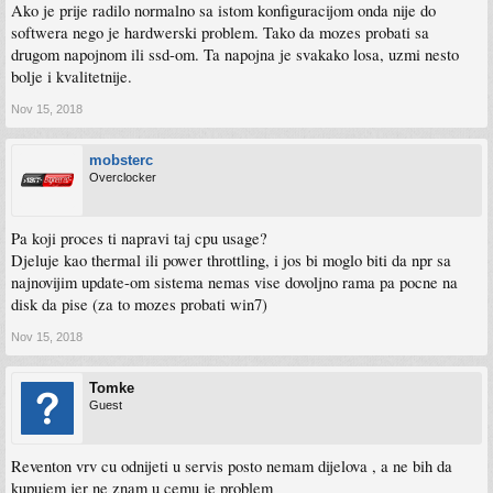
Ako je prije radilo normalno sa istom konfiguracijom onda nije do
softwera nego je hardwerski problem. Tako da mozes probati sa
drugom napojnom ili ssd-om. Ta napojna je svakako losa, uzmi nesto
bolje i kvalitetnije.
Nov 15, 2018
mobsterc
Overclocker
Pa koji proces ti napravi taj cpu usage?
Djeluje kao thermal ili power throttling, i jos bi moglo biti da npr sa
najnovijim update-om sistema nemas vise dovoljno rama pa pocne na
disk da pise (za to mozes probati win7)
Nov 15, 2018
Tomke
Guest
Reventon vrv cu odnijeti u servis posto nemam dijelova , a ne bih da
kupujem jer ne znam u cemu je problem