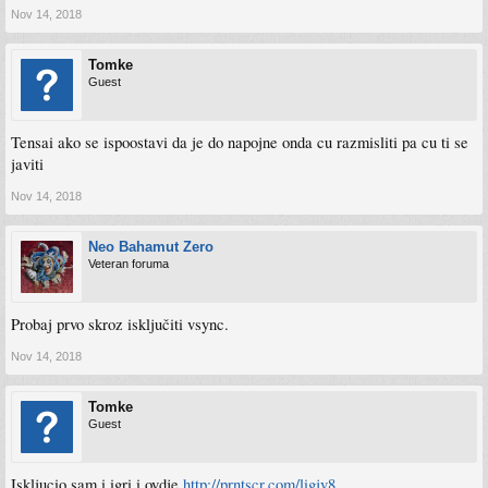
Nov 14, 2018
Tomke
Guest
Tensai ako se ispoostavi da je do napojne onda cu razmisliti pa cu ti se
javiti
Nov 14, 2018
Neo Bahamut Zero
Veteran foruma
Probaj prvo skroz isključiti vsync.
Nov 14, 2018
Tomke
Guest
Iskljucio sam i igri i ovdje
http://prntscr.com/ligjv8