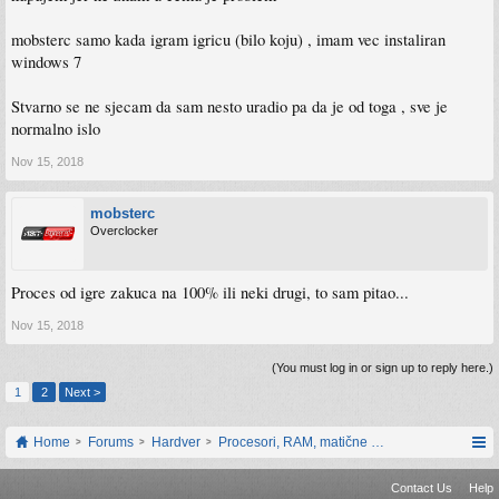
mobsterc samo kada igram igricu (bilo koju) , imam vec instaliran
windows 7
Stvarno se ne sjecam da sam nesto uradio pa da je od toga , sve je
normalno islo
Nov 15, 2018
mobsterc
Overclocker
Proces od igre zakuca na 100% ili neki drugi, to sam pitao...
Nov 15, 2018
(You must log in or sign up to reply here.)
1
2
Next >
Home
Forums
Hardver
Procesori, RAM, matične ploče i grafičke karti
Contact Us
Help