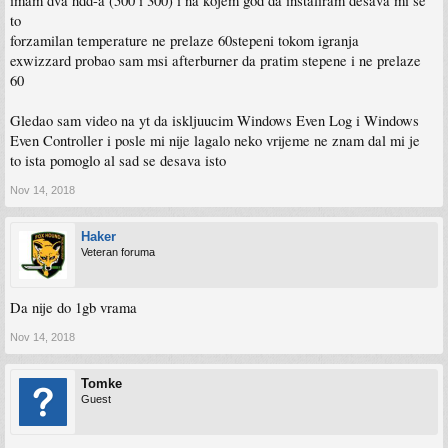
imam dva hdd-a (500 i 300) i na kojem god da instaliram desava mi se
to
forzamilan temperature ne prelaze 60stepeni tokom igranja
exwizzard probao sam msi afterburner da pratim stepene i ne prelaze
60
Gledao sam video na yt da iskljuucim Windows Even Log i Windows
Even Controller i posle mi nije lagalo neko vrijeme ne znam dal mi je
to ista pomoglo al sad se desava isto
Nov 14, 2018
Haker
Veteran foruma
Da nije do 1gb vrama
Nov 14, 2018
Tomke
Guest