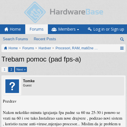
Home
Forums
Members
Log in or Sign up
Search Forums
Recent Posts
Home
Forums
Hardver
Procesori, RAM, matične ploče i grafičke karti
Trebam pomoc (pad fps-a)
1
2
Next >
Tomke
Guest
Pozdrav
Nakon nekoliko minuta igrajanja fpa padne sa 60 na 25-30 i ponovo se
vrati na 60 i sve tako.Instalirao sam nove drajvere , podizao novi sistem
, koristio razne anti-viruse,mjenjao procesor... Mislim da je problem u