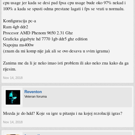
cpu usage jer kada se desi pad fpsa cpu usage bude oko 97% nekad i
100% a kada se spusti odma prestane lagati i fps se vrati u normalu.
Konfiguracija pc-a
Ram 4gb ddr2
Procesor AMD Phenom 9650 2.31 Ghz
Graficka gigabyte hd 7770 1gb ddr5 ghz edition
Napojna ms400w
(znam da mi komp nije jak ali se ovo desava u svim igrama)
Zanima me da li je neko imao isti problem ili ako neko zna kako da ga
rijesim.
Nov 14, 2018
Reventon
Veteran foruma
Mozda je do hdd? Koje su igre u pitanju i na kojoj rezoluciji igras?
Nov 14, 2018