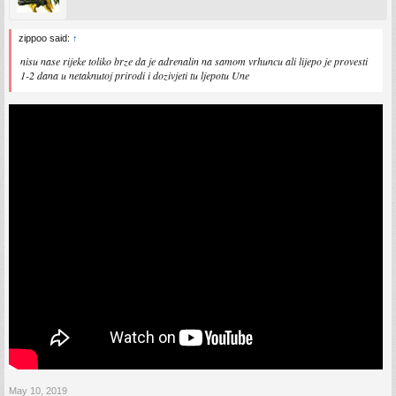
zippoo said:
↑
nisu nase rijeke toliko brze da je adrenalin na samom vrhuncu ali lijepo je provesti
1-2 dana u netaknutoj prirodi i dozivjeti tu ljepotu Une
May 10, 2019