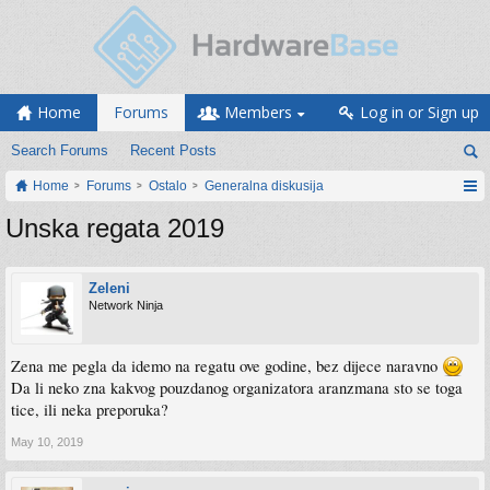
Home
Forums
Members
Log in or Sign up
Search Forums
Recent Posts
Home
Forums
Ostalo
Generalna diskusija
Unska regata 2019
Zeleni
Network Ninja
Zena me pegla da idemo na regatu ove godine, bez dijece naravno
Da li neko zna kakvog pouzdanog organizatora aranzmana sto se toga
tice, ili neka preporuka?
May 10, 2019