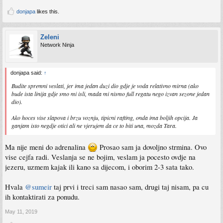
donjapa
likes this.
Zeleni
Network Ninja
donjapa said:
↑
Budite spremni veslati, jer ima jedan duzi dio gdje je voda relativno mirna (ako
bude ista linija gdje smo mi isli, mada mi nismo full regatu nego izvan sezone jedan
dio).
Ako hoces vise slapova i brzu voznju, tipicni rafting, onda ima boljih opcija. Ja
ganjam isto negdje otici ali ne vjerujem da ce to biti una, mozda Tara.
Ma nije meni do adrenalina
Prosao sam ja dovoljno strmina. Ovo
vise cejfa radi. Veslanja se ne bojim, veslam ja pocesto ovdje na
jezeru, uzmem kajak ili kano sa dijecom, i oborim 2-3 sata tako.
Hvala
@sumeir
taj prvi i treci sam nasao sam, drugi taj nisam, pa cu
ih kontaktirati za ponudu.
May 11, 2019