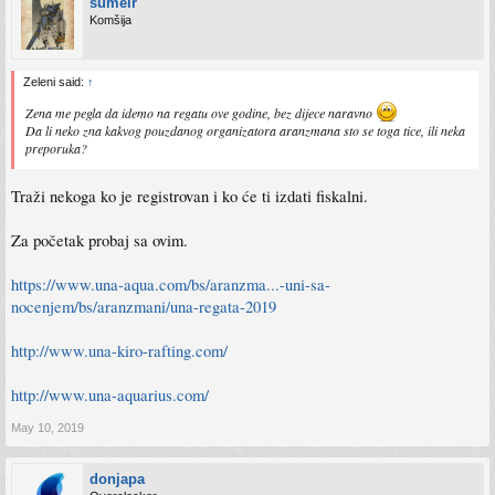
sumeir
Komšija
Zeleni said:
↑
Zena me pegla da idemo na regatu ove godine, bez dijece naravno
Da li neko zna kakvog pouzdanog organizatora aranzmana sto se toga tice, ili neka
preporuka?
Traži nekoga ko je registrovan i ko će ti izdati fiskalni.
Za početak probaj sa ovim.
https://www.una-aqua.com/bs/aranzma...-uni-sa-
nocenjem/bs/aranzmani/una-regata-2019
http://www.una-kiro-rafting.com/
http://www.una-aquarius.com/
May 10, 2019
donjapa