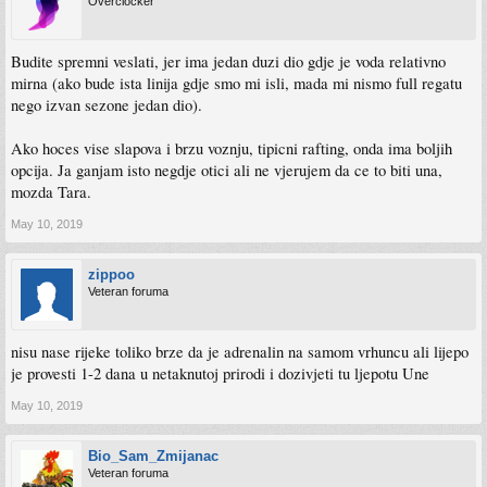
Overclocker
Budite spremni veslati, jer ima jedan duzi dio gdje je voda relativno
mirna (ako bude ista linija gdje smo mi isli, mada mi nismo full regatu
nego izvan sezone jedan dio).
Ako hoces vise slapova i brzu voznju, tipicni rafting, onda ima boljih
opcija. Ja ganjam isto negdje otici ali ne vjerujem da ce to biti una,
mozda Tara.
May 10, 2019
zippoo
Veteran foruma
nisu nase rijeke toliko brze da je adrenalin na samom vrhuncu ali lijepo
je provesti 1-2 dana u netaknutoj prirodi i dozivjeti tu ljepotu Une
May 10, 2019
Bio_Sam_Zmijanac
Veteran foruma